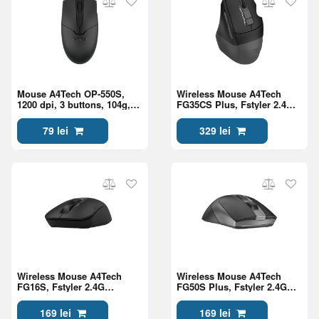
Mouse A4Tech OP-550S,
Wireless Mouse A4Tech
1200 dpi, 3 buttons, 104g,
FG35CS Plus, Fstyler 2.4G
Optical, USB, 1.5m, With
Rechargeable With Silent
Silent Button, Black
Button , Gray
79 lei
329 lei
Wireless Mouse A4Tech
Wireless Mouse A4Tech
FG16S, Fstyler 2.4G
FG50S Plus, Fstyler 2.4G
Wireless Mouse USB
Optical With Silent Button ,
Black/With Silent Button,
Black
169 lei
169 lei
Black