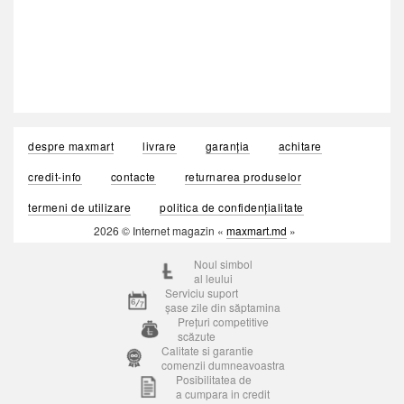
despre maxmart
livrare
garanția
achitare
credit-info
contacte
returnarea produselor
termeni de utilizare
politica de confidențialitate
2026 © Internet magazin «
maxmart.md
»
Noul simbol
al leului
Serviciu suport
șase zile din săptamina
Prețuri competitive
scăzute
Calitate si garantie
comenzii dumneavoastra
Posibilitatea de
a cumpara in credit