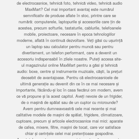
de electrocasnice, tehnică foto, tehnică video, tehnică audio
MaxMart? Cel mai important avantaj este numărul
semnificativ de produse aflate în stoc, printre care se
numără: computerele, laptopurile și accesoriile care țin de
acestea, precum softurile, tastaturile, cablurile, telefoanele
mobile, proiectoare, necesare în epoca tehnologiilor
moderne, aflată în continuă dezvoltare. Veți găsi cu ușurință
un laptop sau calculator pentru muncă sau pentru
divertisment, un telefon performant, care a devenit un
accesoriu indispensabil în zilele noastre. Puteți accesa site-
ul magazinului online MaxMart pentru a găsi și tehnică
audio: boxe, centre și instrumente muzicale, căști, la prețuri
deosebit de avantajoase. Pentru că electrocasnicele de
ultimă generație au devenit din ce în ce mai necesare și
importante, făcându-și loc în casa fiecărui om modern, avem
ce vă propune și la acest capitol. Aveți nevoie de un frigider,
de o mașină de spălat sau de un cuptor cu microunde?
Avem pentru dumneavoastră cele mai recente și mai
calitative modele de mașini de spălat, frigidere, climatizoare,
cuptoare, precum și articole electrocasnice mai mici: aparate
de cafea, mixere, filtre, mașini de tocat, care vor satisface
chiar și cerințele celei mai pretențioase gospodine.