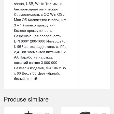
shape, USB, White Тип мыши
беспроводная оптическая
Совместимость c OC Win OS /
Mac OS Количество кнопок, шт
3 + 1 (колесо прокрутки)
Колесо прокрутки есть
Разрешающая способность,
DPI 800/1200/1600 Интерфейс
USB Частота радиоканала, ГГц
2,4 Тип элементов питания 1 х
AA Наработка на отказ,
нажатий свыше 3 000 000
Размеры изделия, мм 106 х 35
х 60 Вес, г 55 Цвет чёрный,
белый, серый
Produse similare