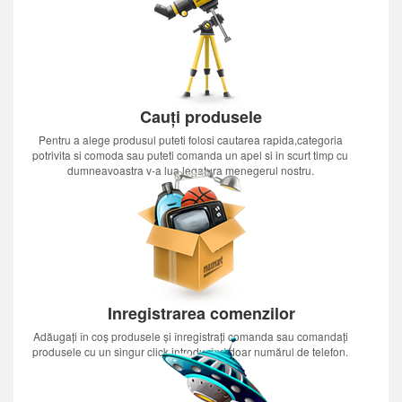
Cauți produsele
Pentru a alege produsul puteti folosi cautarea rapida,categoria
potrivita si comoda sau puteti comanda un apel si in scurt timp cu
dumneavoastra v-a lua legatura menegerul nostru.
Inregistrarea comenzilor
Adăugați în coș produsele și înregistrați comanda sau comandați
produsele cu un singur click introducînd doar numărul de telefon.