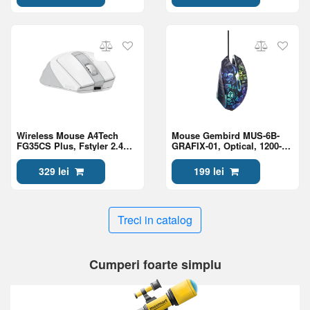
Wireless Mouse A4Tech
Mouse Gembird MUS-6B-
FG35CS Plus, Fstyler 2.4G
GRAFIX-01, Optical, 1200-
Rechargeable With Silent
3600 dpi, 6 buttons, LED,
Button , White
Ambidextrous, 1.5m, Black
329 lei
199 lei
Treci in catalog
Cumperi foarte simplu