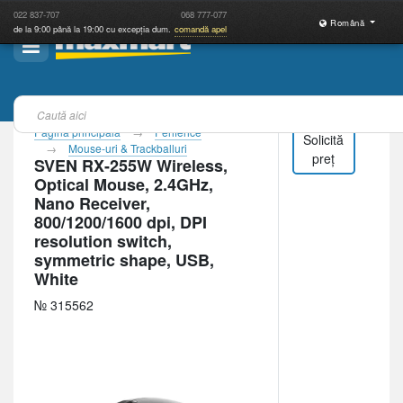
022
837-707
068
777-077
Română
de la 9:00 până la 19:00 cu excepția dum.
comandă apel
Pagina principală
Periferice
Solicită
Mouse-uri & Trackballuri
preț
SVEN RX-255W Wireless,
Optical Mouse, 2.4GHz,
Nano Receiver,
800/1200/1600 dpi, DPI
resolution switch,
symmetric shape, USB,
White
№ 315562