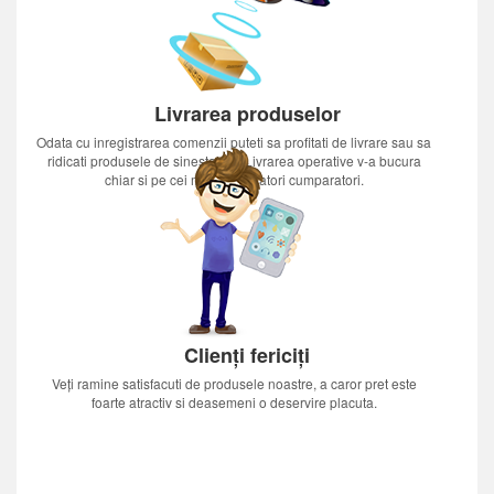
Livrarea produselor
Odata cu inregistrarea comenzii puteti sa profitati de livrare sau sa
ridicati produsele de sinestatator.Livrarea operative v-a bucura
chiar si pe cei mai nerabdatori cumparatori.
Clienți fericiți
Veți ramine satisfacuti de produsele noastre, a caror pret este
foarte atractiv si deasemeni o deservire placuta.