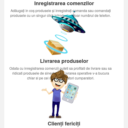
Inregistrarea comenzilor
Adăugați în coș produsele și înregistrați comanda sau comandați
produsele cu un singur click introducînd doar numărul de telefon.
Livrarea produselor
Odata cu inregistrarea comenzii puteti sa profitati de livrare sau sa
ridicati produsele de sinestatator.Livrarea operative v-a bucura
chiar si pe cei mai nerabdatori cumparatori.
Clienți fericiți