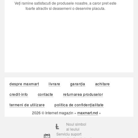
Veți ramine satisfacuti de produsele noastre, a caror pret este
foarte atractiv si deasemeni o deservire placuta.
despre maxmart
livrare
garanția
achitare
credit-info
contacte
returnarea produselor
termeni de utilizare
politica de confidențialitate
2026 © Internet magazin «
maxmart.md
»
Noul simbol
al leului
Serviciu suport