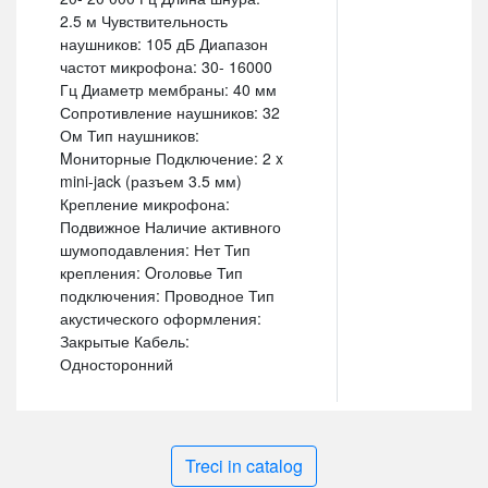
2.5 м Чувствительность
наушников: 105 дБ Диапазон
частот микрофона: 30- 16000
Гц Диаметр мембраны: 40 мм
Сопротивление наушников: 32
Ом Тип наушников:
Mониторные Подключение: 2 x
mini-jack (разъем 3.5 мм)
Крепление микрофона:
Подвижное Наличие активного
шумоподавления: Нет Тип
крепления: Oголовье Тип
подключения: Проводное Тип
акустического оформления:
Закрытые Кабель:
Односторонний
Treci in catalog