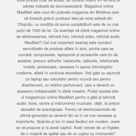
adresa indicată de dumneavoastră. Magazinul online
MaxMart este unul din puținele magazine din Moldova care
vă livrează gratuit produsul ales pe orice adresă din
Chișinău, cu condiția că suma cumpărăturii este de nu mai
puțin de 1000 de lei. Ce avantaje vă oferă magazinul online
de electrocasnice, tehnică foto, tehnică video, tehnică audio
MaxMart? Cel mai important avantaj este numărul
semnificativ de produse aflate în stoc, printre care se
numără: computerele, laptopurile și accesoriile care țin de
acestea, precum softurile, tastaturile, cablurile, telefoanele
mobile, proiectoare, necesare în epoca tehnologiilor
moderne, aflată în continuă dezvoltare. Veți găsi cu ușurință
un laptop sau calculator pentru muncă sau pentru
divertisment, un telefon performant, care a devenit un
accesoriu indispensabil în zilele noastre. Puteți accesa site-
ul magazinului online MaxMart pentru a găsi și tehnică
audio: boxe, centre și instrumente muzicale, căști, la prețuri
deosebit de avantajoase. Pentru că electrocasnicele de
ultimă generație au devenit din ce în ce mai necesare și
importante, făcându-și loc în casa fiecărui om modern, avem
ce vă propune și la acest capitol. Aveți nevoie de un frigider,
de o mașină de spălat sau de un cuptor cu microunde?