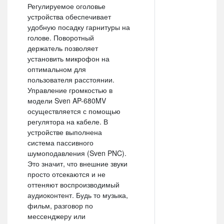
Регулируемое оголовье
устройства обеспечивает
удобную посадку гарнитуры на
голове. Поворотный
держатель позволяет
установить микрофон на
оптимальном для
пользователя расстоянии.
Управление громкостью в
модели Sven AP-680MV
осуществляется с помощью
регулятора на кабеле. В
устройстве выполнена
система пассивного
шумоподавления (Sven PNC).
Это значит, что внешние звуки
просто отсекаются и не
оттеняют воспроизводимый
аудиоконтент. Будь то музыка,
фильм, разговор по
мессенджеру или