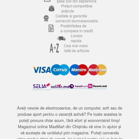
șase zile din săptamina
Prețuri competitive
scăzute
Calitate si garantie
comenzii dumneavoastra
Posibilitatea de
a cumpara in credit
Livrare
rapida
Cea mai mare
listă de articole
Aveți nevoie de electrocasnice, de un computer, soft sau de
produse sport pentru o vacanță activă? Pe toate acestea le
puteți procura chiar acum, fără efort și economisind timp!
Magazinul online MaxMart din Chișinău vă vine în ajutor și
vă scutește de umblatul prin magazine. Puteți comanda
orice produs chiar de acasă, iar curierul nostru vi-l va livra la