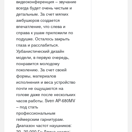
видеоконференция – звучание
всегда будет очень чистым и
детальным. За счет мягких
амбушюров создается
впечатление, что слева и
справа к ушам приложили по
подушке. Осталось закрыть
глаза и расслабиться.
Урбанистический дизайн
модели, в первую очередь,
понравится молодому
поколению. За счет своей
формы, материалов
исполнения и веса устройство
почти не ощущаются на
голове даже после нескольких
часов работы. Sven AP-680MV
– под стать
профессиональным
геймерским гарнитурам.
Диапазон частот наушников:
20- 20 000 Гц Длина шнура: