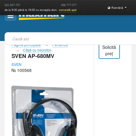
022
837-707
068
777-077
Română
de la 9:00 până la 19:00 cu excepția dum.
comandă apel
Pagina principală
Periferice
Solicită
Căşti cu microfon
preț
SVEN AP-680MV
SVEN
№ 100568