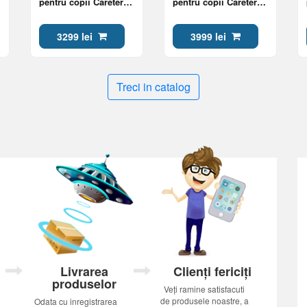
pentru copii Caretero
pentru copii Caretero
e
TRAIL GRAPHITE
ELMA DARK GREY
3299 lei
3999 lei
Treci in catalog
Livrarea
Clienți fericiți
produselor
Veți ramine satisfacuti
de produsele noastre, a
Odata cu inregistrarea