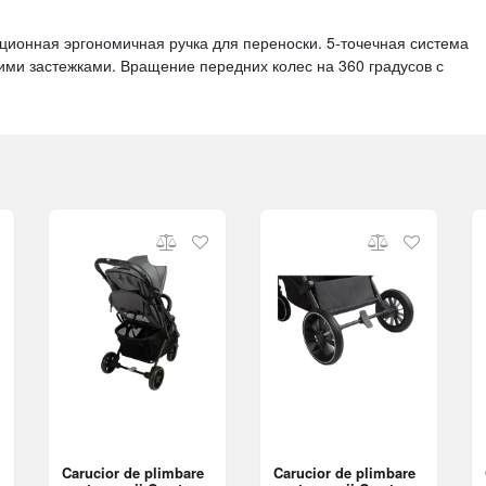
озиционная эргономичная ручка для переноски. 5-точечная система
ими застежками. Вращение передних колес на 360 градусов с
Carucior de plimbare
Carucior de plimbare