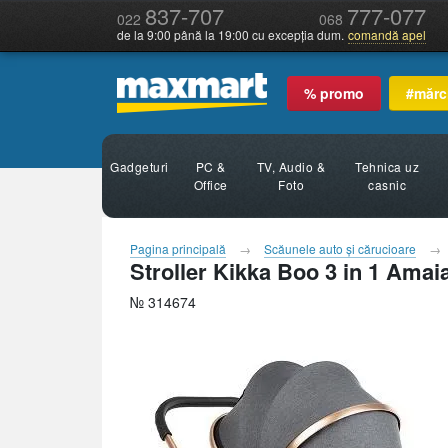
837-707
777-077
022
068
de la 9:00 până la 19:00 cu excepția dum.
comandă apel
% promo
#mărc
Gadgeturi
PC &
TV, Audio &
Tehnica uz
Office
Foto
casnic
Pagina principală
Scăunele auto şi cărucioare
Stroller Kikka Boo 3 in 1 Amai
№ 314674