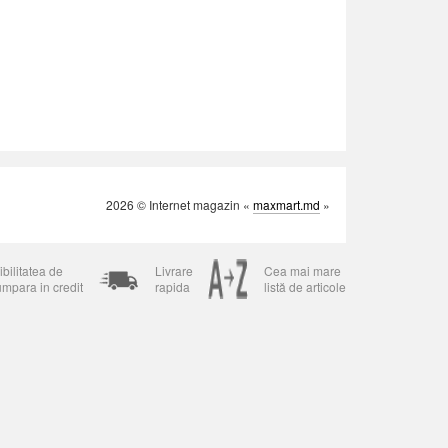
2026 © Internet magazin «
maxmart.md
»
bilitatea de
Livrare
Cea mai mare
umpara in credit
rapida
listă de articole