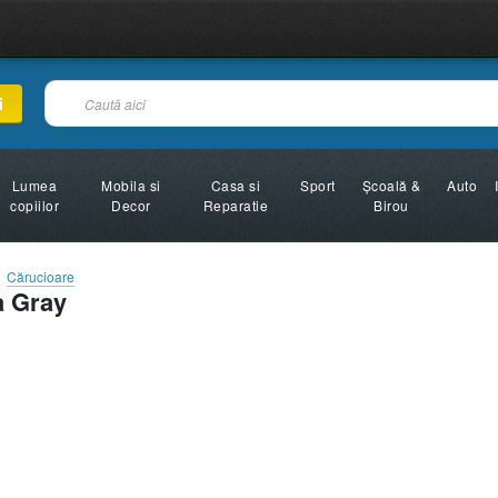
i
Lumea
Mobila si
Casa si
Sport
Şcoală &
Auto
copiilor
Decor
Reparatie
Birou
Cărucioare
a Gray