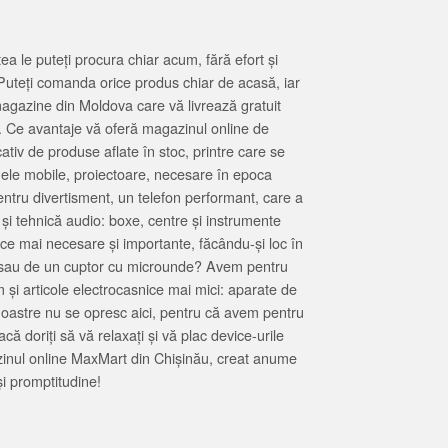
 le puteți procura chiar acum, fără efort și
Puteți comanda orice produs chiar de acasă, iar
magazine din Moldova care vă livrează gratuit
. Ce avantaje vă oferă magazinul online de
tiv de produse aflate în stoc, printre care se
oanele mobile, proiectoare, necesare în epoca
entru divertisment, un telefon performant, care a
 și tehnică audio: boxe, centre și instrumente
 ce mai necesare și importante, făcându-și loc în
at sau de un cuptor cu microunde? Avem pentru
 și articole electrocasnice mai mici: aparate de
e noastre nu se opresc aici, pentru că avem pentru
ă doriți să vă relaxați și vă plac device-urile
zinul online MaxMart din Chișinău, creat anume
i promptitudine!