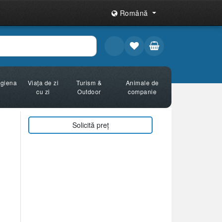
Română
Igiena
Viața de zi
Turism &
Animale de
cu zi
Outdoor
companie
Solicită preț