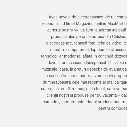
Aveți nevoie de electrocasnice, de un compu
economisind timp! Magazinul online MaxMart din
curierul nostru vi-l va livra la adresa indi
produsul ales pe orice adresă din Chișină
electrocasnice, tehnică foto, tehnică video, 
numără: computerele, laptopurile și accesori
tehnologiilor moderne, aflată în continuă dezvol
devenit un accesoriu indispensabil în zilele 
muzicale, căști, la prețuri deosebit de avantajo
casa fiecărui om modern, avem ce vă propune 
dumneavoastră cele mai recente și mai calitativ
cafea, mixere, filtre, mașini de tocat, care vor 
clienții noștri și produse pentru vacanță – da
comode și performante, dar și produse pentru 
pentru comodita