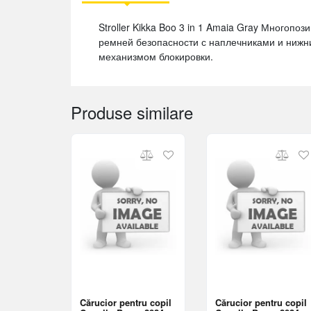
Stroller Kikka Boo 3 in 1 Amaia Gray Многоп
ремней безопасности с наплечниками и нижн
механизмом блокировки.
Produse similare
Cărucior pentru copil
Cărucior pentru copil