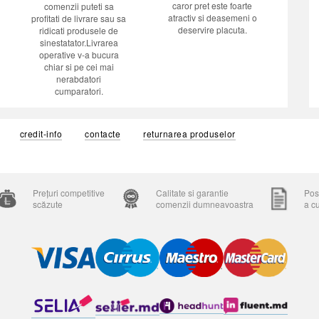
caror pret este foarte
comenzii puteti sa
atractiv si deasemeni o
profitati de livrare sau sa
deservire placuta.
ridicati produsele de
sinestatator.Livrarea
operative v-a bucura
chiar si pe cei mai
nerabdatori
cumparatori.
credit-info
contacte
returnarea produselor
Prețuri competitive
Calitate si garantie
Posi
scăzute
comenzii dumneavoastra
a c