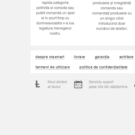
rapida,categoria
produsele și înregistrați
potrivita si comoda sau
comanda sau
puteti comanda un apel
comandați produsele cu
si in scurt timp cu
un singur click
dumneavoastra v-a lua
introducînd doar
legatura menegerul
numărul de telefon.
nostru.
despre maxmart
livrare
garanția
achitare
termeni de utilizare
politica de confidențialitate
Noul simbol
Serviciu suport
al leului
șase zile din săptamina