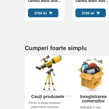
Carrello Bravo 2024
Carrello Bravo 2024
Gray Lunar Grey
Orange Amber Orang
3789 lei
3789 lei
Cumperi foarte simplu
Cauți produsele
Inregistrarea
comenzilor
Pentru a alege produsul
puteti folosi cautarea
Adăugați în coș