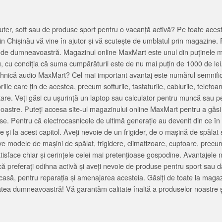
ter, soft sau de produse sport pentru o vacanță activă? Pe toate acestea
 Chișinău vă vine în ajutor și vă scutește de umblatul prin magazine. 
cată de dumneavoastră. Magazinul online MaxMart este unul din puținele 
u, cu condiția că suma cumpărăturii este de nu mai puțin de 1000 de lei
tehnică audio MaxMart? Cel mai important avantaj este numărul semnifica
ile care țin de acestea, precum softurile, tastaturile, cablurile, telef
tare. Veți găsi cu ușurință un laptop sau calculator pentru muncă sau p
noastre. Puteți accesa site-ul magazinului online MaxMart pentru a găsi
ase. Pentru că electrocasnicele de ultimă generație au devenit din ce în
și la acest capitol. Aveți nevoie de un frigider, de o mașină de spăl
e modele de mașini de spălat, frigidere, climatizoare, cuptoare, precum
satisface chiar și cerințele celei mai pretențioase gospodine. Avantajel
că preferați odihna activă și aveți nevoie de produse pentru sport sau dac
casă, pentru reparația și amenajarea acesteia. Găsiți de toate la maga
tea dumneavoastră! Vă garantăm calitate înaltă a produselor noastre ș