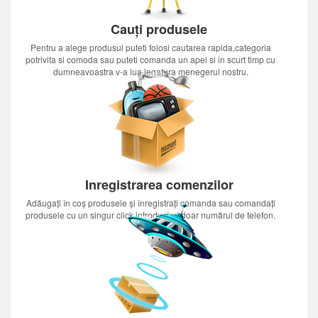
Cauți produsele
Pentru a alege produsul puteti folosi cautarea rapida,categoria
potrivita si comoda sau puteti comanda un apel si in scurt timp cu
dumneavoastra v-a lua legatura menegerul nostru.
Inregistrarea comenzilor
Adăugați în coș produsele și înregistrați comanda sau comandați
produsele cu un singur click introducînd doar numărul de telefon.