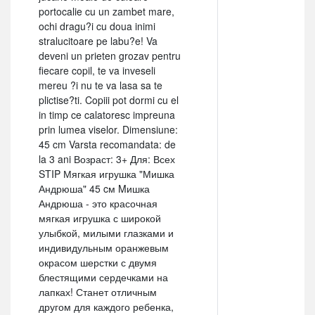
portocalie cu un zambet mare,
ochi dragu?i cu doua inimi
stralucitoare pe labu?e! Va
deveni un prieten grozav pentru
fiecare copil, te va inveseli
mereu ?i nu te va lasa sa te
plictise?ti. Copiii pot dormi cu el
in timp ce calatoresc impreuna
prin lumea viselor. Dimensiune:
45 cm Varsta recomandata: de
la 3 ani Возраст: 3+ Для: Всех
STIP Мягкая игрушка "Мишка
Андрюша" 45 cм Mишка
Андрюша - это красочная
мягкая игрушка с широкой
улыбкой, милыми глазками и
индивидульным оранжевым
окрасом шерстки с двумя
блестящими сердечками на
лапках! Станет отличным
другом для каждого ребенка,