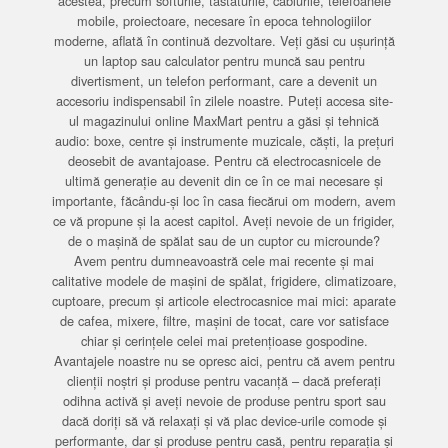
acestea, precum softurile, tastaturile, cablurile, telefoanele
mobile, proiectoare, necesare în epoca tehnologiilor
moderne, aflată în continuă dezvoltare. Veți găsi cu ușurință
un laptop sau calculator pentru muncă sau pentru
divertisment, un telefon performant, care a devenit un
accesoriu indispensabil în zilele noastre. Puteți accesa site-
ul magazinului online MaxMart pentru a găsi și tehnică
audio: boxe, centre și instrumente muzicale, căști, la prețuri
deosebit de avantajoase. Pentru că electrocasnicele de
ultimă generație au devenit din ce în ce mai necesare și
importante, făcându-și loc în casa fiecărui om modern, avem
ce vă propune și la acest capitol. Aveți nevoie de un frigider,
de o mașină de spălat sau de un cuptor cu microunde?
Avem pentru dumneavoastră cele mai recente și mai
calitative modele de mașini de spălat, frigidere, climatizoare,
cuptoare, precum și articole electrocasnice mai mici: aparate
de cafea, mixere, filtre, mașini de tocat, care vor satisface
chiar și cerințele celei mai pretențioase gospodine.
Avantajele noastre nu se opresc aici, pentru că avem pentru
clienții noștri și produse pentru vacanță – dacă preferați
odihna activă și aveți nevoie de produse pentru sport sau
dacă doriți să vă relaxați și vă plac device-urile comode și
performante, dar și produse pentru casă, pentru reparația și