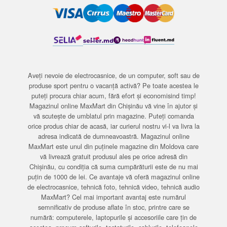
Aveți nevoie de electrocasnice, de un computer, soft sau de
produse sport pentru o vacanță activă? Pe toate acestea le
puteți procura chiar acum, fără efort și economisind timp!
Magazinul online MaxMart din Chișinău vă vine în ajutor și
vă scutește de umblatul prin magazine. Puteți comanda
orice produs chiar de acasă, iar curierul nostru vi-l va livra la
adresa indicată de dumneavoastră. Magazinul online
MaxMart este unul din puținele magazine din Moldova care
vă livrează gratuit produsul ales pe orice adresă din
Chișinău, cu condiția că suma cumpărăturii este de nu mai
puțin de 1000 de lei. Ce avantaje vă oferă magazinul online
de electrocasnice, tehnică foto, tehnică video, tehnică audio
MaxMart? Cel mai important avantaj este numărul
semnificativ de produse aflate în stoc, printre care se
numără: computerele, laptopurile și accesoriile care țin de