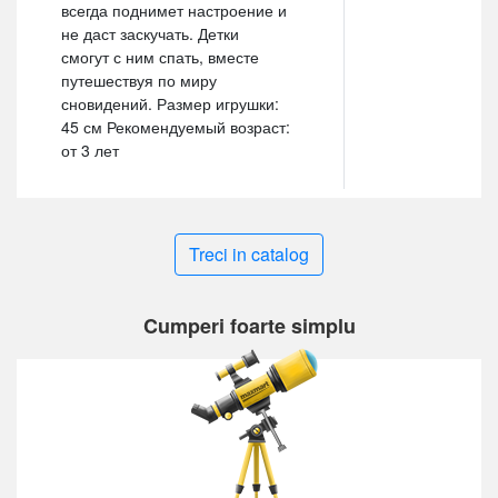
всегда поднимет настроение и
не даст заскучать. Детки
смогут с ним спать, вместе
путешествуя по миру
сновидений. Размер игрушки:
45 см Рекомендуемый возраст:
от 3 лет
Treci in catalog
Cumperi foarte simplu