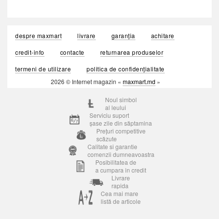
despre maxmart
livrare
garanția
achitare
credit-info
contacte
returnarea produselor
termeni de utilizare
politica de confidențialitate
2026 © Internet magazin «
maxmart.md
»
Noul simbol
al leului
Serviciu suport
șase zile din săptamina
Prețuri competitive
scăzute
Calitate si garantie
comenzii dumneavoastra
Posibilitatea de
a cumpara in credit
Livrare
rapida
Cea mai mare
listă de articole