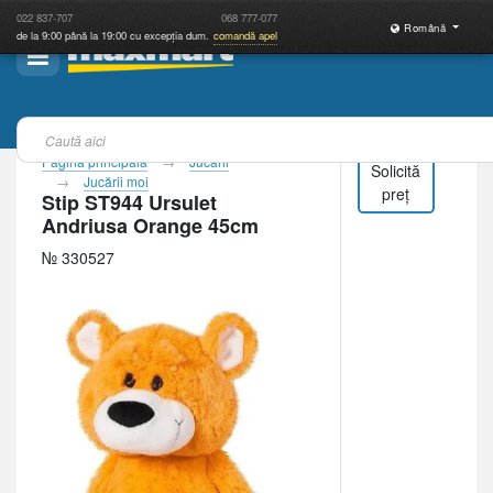
022
837-707
068
777-077
Română
de la 9:00 până la 19:00 cu excepția dum.
comandă apel
Pagina principală
Jucării
Solicită
Jucării moi
preț
Stip ST944 Ursulet
Andriusa Orange 45cm
№ 330527