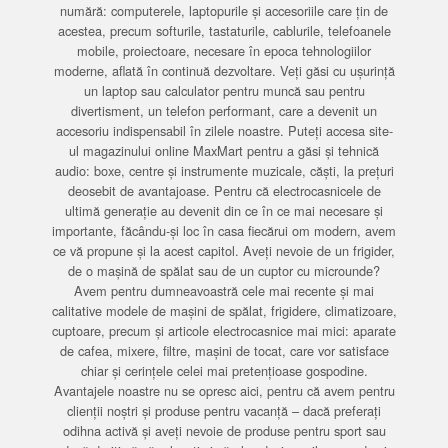
numără: computerele, laptopurile și accesoriile care țin de
acestea, precum softurile, tastaturile, cablurile, telefoanele
mobile, proiectoare, necesare în epoca tehnologiilor
moderne, aflată în continuă dezvoltare. Veți găsi cu ușurință
un laptop sau calculator pentru muncă sau pentru
divertisment, un telefon performant, care a devenit un
accesoriu indispensabil în zilele noastre. Puteți accesa site-
ul magazinului online MaxMart pentru a găsi și tehnică
audio: boxe, centre și instrumente muzicale, căști, la prețuri
deosebit de avantajoase. Pentru că electrocasnicele de
ultimă generație au devenit din ce în ce mai necesare și
importante, făcându-și loc în casa fiecărui om modern, avem
ce vă propune și la acest capitol. Aveți nevoie de un frigider,
de o mașină de spălat sau de un cuptor cu microunde?
Avem pentru dumneavoastră cele mai recente și mai
calitative modele de mașini de spălat, frigidere, climatizoare,
cuptoare, precum și articole electrocasnice mai mici: aparate
de cafea, mixere, filtre, mașini de tocat, care vor satisface
chiar și cerințele celei mai pretențioase gospodine.
Avantajele noastre nu se opresc aici, pentru că avem pentru
clienții noștri și produse pentru vacanță – dacă preferați
odihna activă și aveți nevoie de produse pentru sport sau