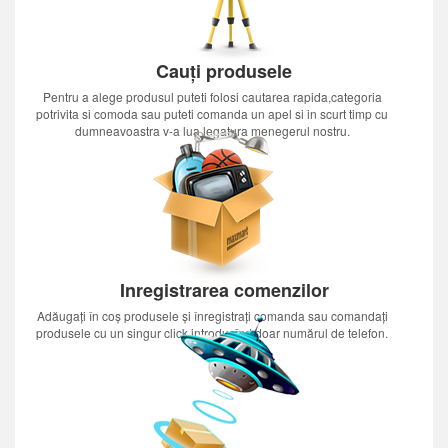
Cauți produsele
Pentru a alege produsul puteti folosi cautarea rapida,categoria
potrivita si comoda sau puteti comanda un apel si in scurt timp cu
dumneavoastra v-a lua legatura menegerul nostru.
Inregistrarea comenzilor
Adăugați în coș produsele și înregistrați comanda sau comandați
produsele cu un singur click introducînd doar numărul de telefon.