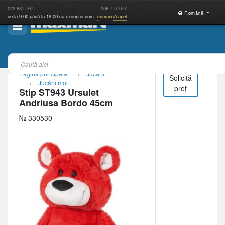
022
837-707
068
777-077
Română
de la 9:00 până la 19:00 cu excepția dum.
comandă apel
Pagina principală
Jucării
Solicită
Jucării moi
preț
Stip ST943 Ursulet
Andriusa Bordo 45cm
№ 330530