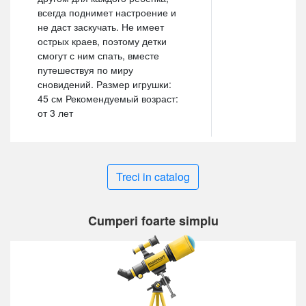
всегда поднимет настроение и
не даст заскучать. Не имеет
острых краев, поэтому детки
смогут с ним спать, вместе
путешествуя по миру
сновидений. Размер игрушки:
45 см Рекомендуемый возраст:
от 3 лет
Treci in catalog
Cumperi foarte simplu