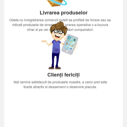
Livrarea produselor
Odata cu inregistrarea comenzii puteti sa profitati de livrare sau sa
ridicati produsele de sinestatator.Livrarea operative v-a bucura
chiar si pe cei mai nerabdatori cumparatori.
Clienți fericiți
Veți ramine satisfacuti de produsele noastre, a caror pret este
foarte atractiv si deasemeni o deservire placuta.