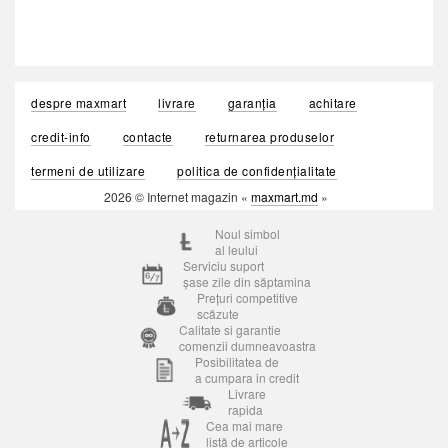
despre maxmart
livrare
garanția
achitare
credit-info
contacte
returnarea produselor
termeni de utilizare
politica de confidențialitate
2026 © Internet magazin «
maxmart.md
»
Noul simbol
al leului
Serviciu suport
șase zile din săptamina
Prețuri competitive
scăzute
Calitate si garantie
comenzii dumneavoastra
Posibilitatea de
a cumpara in credit
Livrare
rapida
Cea mai mare
listă de articole