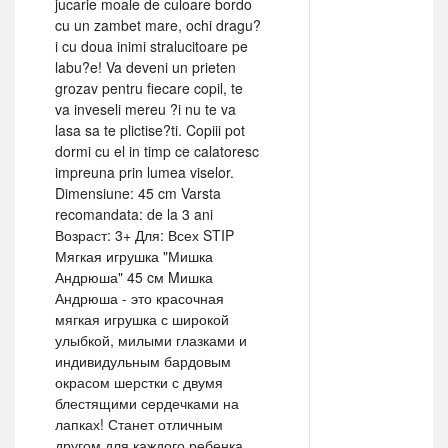
jucarie moale de culoare bordo
cu un zambet mare, ochi dragu?
i cu doua inimi stralucitoare pe
labu?e! Va deveni un prieten
grozav pentru fiecare copil, te
va inveseli mereu ?i nu te va
lasa sa te plictise?ti. Copiii pot
dormi cu el in timp ce calatoresc
impreuna prin lumea viselor.
Dimensiune: 45 cm Varsta
recomandata: de la 3 ani
Возраст: 3+ Для: Всех STIP
Мягкая игрушка "Мишка
Андрюша" 45 cм Mишка
Андрюша - это красочная
мягкая игрушка с широкой
улыбкой, милыми глазками и
индивидульным бардовым
окрасом шерстки с двумя
блестящими сердечками на
лапках! Станет отличным
другом для каждого ребенка,