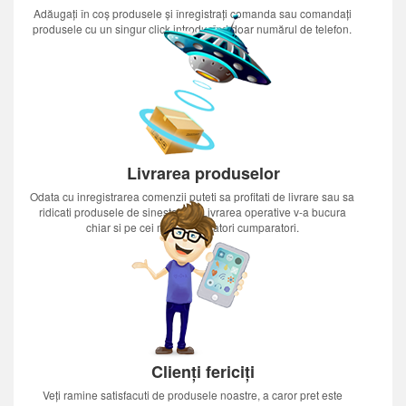
Adăugați în coș produsele și înregistrați comanda sau comandați
produsele cu un singur click introducînd doar numărul de telefon.
Livrarea produselor
Odata cu inregistrarea comenzii puteti sa profitati de livrare sau sa
ridicati produsele de sinestatator.Livrarea operative v-a bucura
chiar si pe cei mai nerabdatori cumparatori.
Clienți fericiți
Veți ramine satisfacuti de produsele noastre, a caror pret este