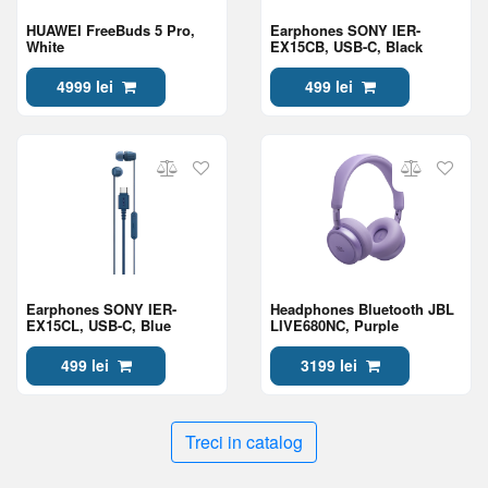
HUAWEI FreeBuds 5 Pro,
Earphones SONY IER-
White
EX15CB, USB-C, Black
4999 lei
499 lei
Earphones SONY IER-
Headphones Bluetooth JBL
EX15CL, USB-C, Blue
LIVE680NC, Purple
499 lei
3199 lei
Treci in catalog