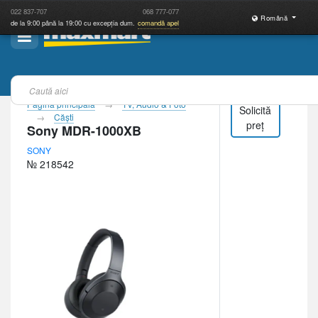
022
837-707
068
777-077
Română
de la 9:00 până la 19:00 cu excepția dum.
comandă apel
Pagina principală
TV, Audio & Foto
Solicită
Căşti
preț
Sony MDR-1000XB
SONY
№ 218542