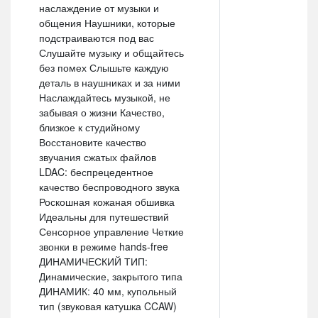
наслаждение от музыки и
общения Наушники, которые
подстраиваются под вас
Слушайте музыку и общайтесь
без помех Слышьте каждую
деталь в наушниках и за ними
Наслаждайтесь музыкой, не
забывая о жизни Качество,
близкое к студийному
Восстановите качество
звучания сжатых файлов
LDAC: беспрецедентное
качество беспроводного звука
Роскошная кожаная обшивка
Идеальны для путешествий
Сенсорное управление Четкие
звонки в режиме hands-free
ДИНАМИЧЕСКИЙ ТИП:
Динамические, закрытого типа
ДИНАМИК: 40 мм, купольный
тип (звуковая катушка CCAW)