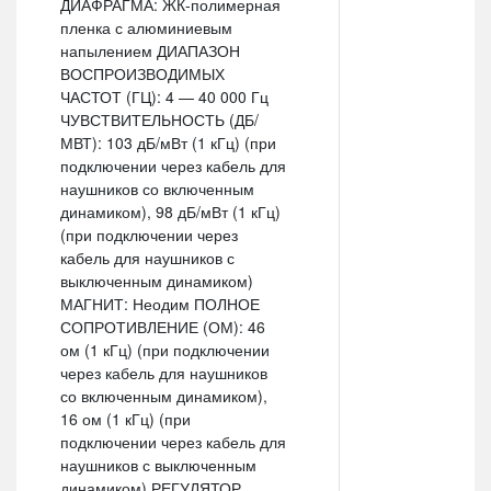
ДИАФРАГМА: ЖК-полимерная
пленка с алюминиевым
напылением ДИАПАЗОН
ВОСПРОИЗВОДИМЫХ
ЧАСТОТ (ГЦ): 4 — 40 000 Гц
ЧУВСТВИТЕЛЬНОСТЬ (ДБ/
МВТ): 103 дБ/мВт (1 кГц) (при
подключении через кабель для
наушников со включенным
динамиком), 98 дБ/мВт (1 кГц)
(при подключении через
кабель для наушников с
выключенным динамиком)
МАГНИТ: Неодим ПОЛНОЕ
СОПРОТИВЛЕНИЕ (ОМ): 46
ом (1 кГц) (при подключении
через кабель для наушников
со включенным динамиком),
16 ом (1 кГц) (при
подключении через кабель для
наушников с выключенным
динамиком) РЕГУЛЯТОР