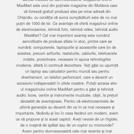
MaxMart este unul din puținele magazine din Moldova care
vă livrează gratuit produsul ales pe orice adresă din
Chișinău, cu condiția că suma cumpărăturii este de nu mai
puțin de 1000 de lei. Ce avantaje vă oferă magazinul online
de electrocasnice, tehnică foto, tehnică video, tehnică audio
MaxMart? Cel mai important avantaj este numărul
semnificativ de produse aflate în stoc, printre care se
numără: computerele, laptopurile și accesoriile care țin de
acestea, precum softurile, tastaturile, cablurile, telefoanele
mobile, proiectoare, necesare în epoca tehnologiilor
moderne, aflată în continuă dezvoltare. Veți găsi cu ușurință
un laptop sau calculator pentru muncă sau pentru
divertisment, un telefon performant, care a devenit un
accesoriu indispensabil în zilele noastre. Puteți accesa site-
ul magazinului online MaxMart pentru a găsi și tehnică
audio: boxe, centre și instrumente muzicale, căști, la prețuri
deosebit de avantajoase. Pentru că electrocasnicele de
ultimă generație au devenit din ce în ce mai necesare și
importante, făcându-și loc în casa fiecărui om modern, avem
ce vă propune și la acest capitol. Aveți nevoie de un frigider,
de o mașină de spălat sau de un cuptor cu microunde?
Avem pentru dumneavoastră cele mai recente și mai