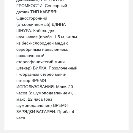
ГРОМКОСТИ: Сенсорный
датчик ТИП КАБЕЛЯ:
Односторонний
(отсоединяемый) ДЛИНА
ШНУРА: Кабель для
наушников (прибл. 1,5 м, жилы
из бескислородной меди с
серебряным напылением,
позолоченный
стереофонический мини-
штекер) ВИЛКА: Позолоченный
Г-образный стерео мини-
штекер ВРЕМЯ
ИСПОЛЬЗОВАНИЯ: Макс. 20
часов (с шумоподавлением),
макс. 22 часа (без
шумоподавления) ВРЕМЯ
ЗАРЯДКИ БАТАРЕИ: Прибл. 4
часа