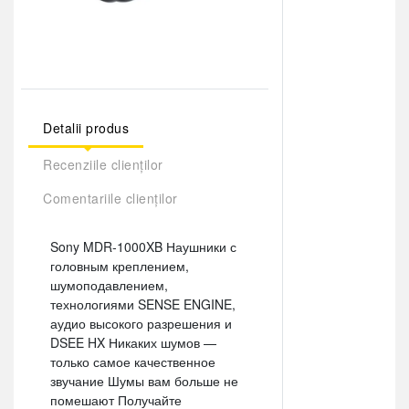
Detalii produs
Recenziile clienților
Comentariile clienților
Sony MDR-1000XB Наушники с
головным креплением,
шумоподавлением,
технологиями SENSE ENGINE,
аудио высокого разрешения и
DSEE HX Никаких шумов —
только самое качественное
звучание Шумы вам больше не
помешают Получайте