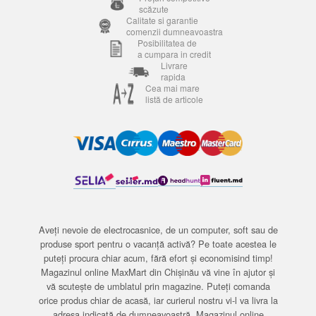
scăzute
Calitate si garantie
comenzii dumneavoastra
Posibilitatea de
a cumpara in credit
Livrare
rapida
Cea mai mare
listă de articole
Aveți nevoie de electrocasnice, de un computer, soft sau de
produse sport pentru o vacanță activă? Pe toate acestea le
puteți procura chiar acum, fără efort și economisind timp!
Magazinul online MaxMart din Chișinău vă vine în ajutor și
vă scutește de umblatul prin magazine. Puteți comanda
orice produs chiar de acasă, iar curierul nostru vi-l va livra la
adresa indicată de dumneavoastră. Magazinul online