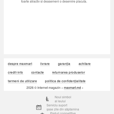
foarte atractiv si deasemeni o deservire placuta.
despre maxmart
livrare
garanția
achitare
credit-info
contacte
returnarea produselor
termeni de utilizare
politica de confidențialitate
2026 © Internet magazin «
maxmart.md
»
Noul simbol
al leului
Serviciu suport
șase zile din săptamina
Prețuri competitive