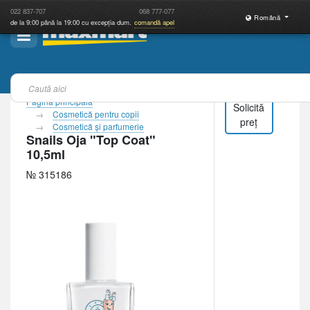
022
837-707
068
777-077
Română
de la 9:00 până la 19:00 cu excepția dum.
comandă apel
Pagina principală
Solicită
Cosmetică pentru copii
preț
Cosmetică şi parfumerie
Snails Oja "Top Coat"
10,5ml
№ 315186