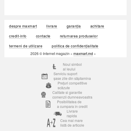
despre maxmart
livrare
garanția
achitare
credit-info
contacte
returnarea produselor
termeni de utilizare
politica de confidențialitate
2026 © Internet magazin «
maxmart.md
»
Noul simbol
al leului
Serviciu suport
șase zile din săptamina
Prețuri competitive
scăzute
Calitate si garantie
comenzii dumneavoastra
Posibilitatea de
a cumpara in credit
Livrare
rapida
Cea mai mare
listă de articole