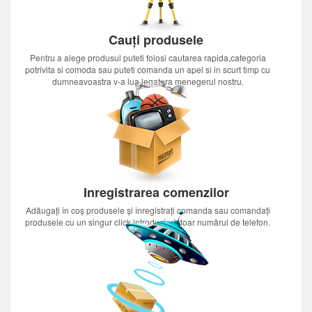
Cauți produsele
Pentru a alege produsul puteti folosi cautarea rapida,categoria
potrivita si comoda sau puteti comanda un apel si in scurt timp cu
dumneavoastra v-a lua legatura menegerul nostru.
Inregistrarea comenzilor
Adăugați în coș produsele și înregistrați comanda sau comandați
produsele cu un singur click introducînd doar numărul de telefon.