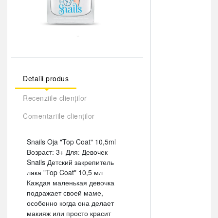
Detalii produs
Recenziile clienților
Comentariile clienților
Snails Oja "Top Coat" 10,5ml
Возраст: 3+ Для: Девочек
Snails Детский закрепитель
лака "Top Coat" 10,5 мл
Каждая маленькая девочка
подражает своей маме,
особенно когда она делает
макияж или просто красит