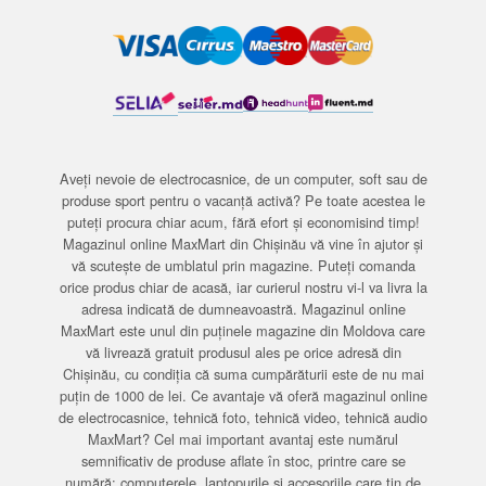
Aveți nevoie de electrocasnice, de un computer, soft sau de
produse sport pentru o vacanță activă? Pe toate acestea le
puteți procura chiar acum, fără efort și economisind timp!
Magazinul online MaxMart din Chișinău vă vine în ajutor și
vă scutește de umblatul prin magazine. Puteți comanda
orice produs chiar de acasă, iar curierul nostru vi-l va livra la
adresa indicată de dumneavoastră. Magazinul online
MaxMart este unul din puținele magazine din Moldova care
vă livrează gratuit produsul ales pe orice adresă din
Chișinău, cu condiția că suma cumpărăturii este de nu mai
puțin de 1000 de lei. Ce avantaje vă oferă magazinul online
de electrocasnice, tehnică foto, tehnică video, tehnică audio
MaxMart? Cel mai important avantaj este numărul
semnificativ de produse aflate în stoc, printre care se
numără: computerele, laptopurile și accesoriile care țin de