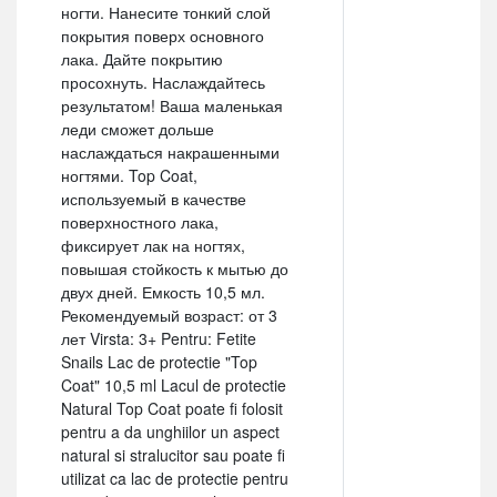
ногти. Нанесите тонкий слой
покрытия поверх основного
лака. Дайте покрытию
просохнуть. Наслаждайтесь
результатом! Ваша маленькая
леди сможет дольше
наслаждаться накрашенными
ногтями. Top Coat,
используемый в качестве
поверхностного лака,
фиксирует лак на ногтях,
повышая стойкость к мытью до
двух дней. Емкость 10,5 мл.
Рекомендуемый возраст: от 3
лет Virsta: 3+ Pentru: Fetite
Snails Lac de protectie "Top
Coat" 10,5 ml Lacul de protectie
Natural Top Coat poate fi folosit
pentru a da unghiilor un aspect
natural si stralucitor sau poate fi
utilizat ca lac de protectie pentru