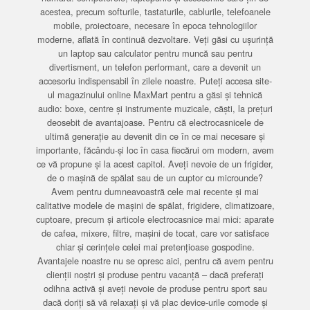
acestea, precum softurile, tastaturile, cablurile, telefoanele
mobile, proiectoare, necesare în epoca tehnologiilor
moderne, aflată în continuă dezvoltare. Veți găsi cu ușurință
un laptop sau calculator pentru muncă sau pentru
divertisment, un telefon performant, care a devenit un
accesoriu indispensabil în zilele noastre. Puteți accesa site-
ul magazinului online MaxMart pentru a găsi și tehnică
audio: boxe, centre și instrumente muzicale, căști, la prețuri
deosebit de avantajoase. Pentru că electrocasnicele de
ultimă generație au devenit din ce în ce mai necesare și
importante, făcându-și loc în casa fiecărui om modern, avem
ce vă propune și la acest capitol. Aveți nevoie de un frigider,
de o mașină de spălat sau de un cuptor cu microunde?
Avem pentru dumneavoastră cele mai recente și mai
calitative modele de mașini de spălat, frigidere, climatizoare,
cuptoare, precum și articole electrocasnice mai mici: aparate
de cafea, mixere, filtre, mașini de tocat, care vor satisface
chiar și cerințele celei mai pretențioase gospodine.
Avantajele noastre nu se opresc aici, pentru că avem pentru
clienții noștri și produse pentru vacanță – dacă preferați
odihna activă și aveți nevoie de produse pentru sport sau
dacă doriți să vă relaxați și vă plac device-urile comode și