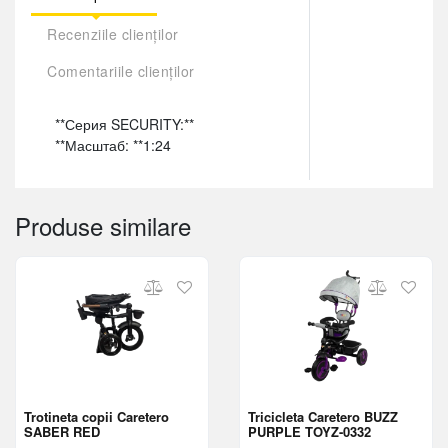
Recenziile clienților
Comentariile clienților
**Серия SECURITY:**
**Масштаб: **1:24
Produse similare
Trotineta copii Caretero
Tricicleta Caretero BUZZ
SABER RED
PURPLE TOYZ-0332