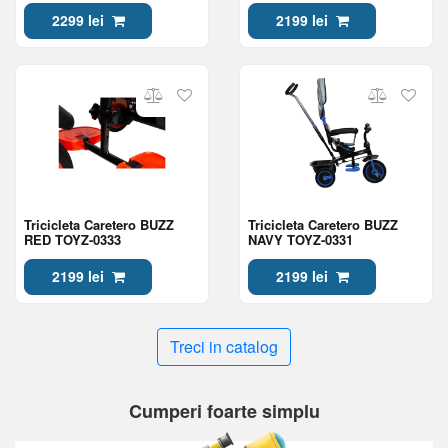
2299 lei
2199 lei
Tricicleta Caretero BUZZ
Tricicleta Caretero BUZZ
RED TOYZ-0333
NAVY TOYZ-0331
2199 lei
2199 lei
Treci in catalog
Cumperi foarte simplu