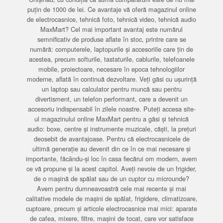
puțin de 1000 de lei. Ce avantaje vă oferă magazinul online
de electrocasnice, tehnică foto, tehnică video, tehnică audio
MaxMart? Cel mai important avantaj este numărul
semnificativ de produse aflate în stoc, printre care se
numără: computerele, laptopurile și accesoriile care țin de
acestea, precum softurile, tastaturile, cablurile, telefoanele
mobile, proiectoare, necesare în epoca tehnologiilor
moderne, aflată în continuă dezvoltare. Veți găsi cu ușurință
un laptop sau calculator pentru muncă sau pentru
divertisment, un telefon performant, care a devenit un
accesoriu indispensabil în zilele noastre. Puteți accesa site-
ul magazinului online MaxMart pentru a găsi și tehnică
audio: boxe, centre și instrumente muzicale, căști, la prețuri
deosebit de avantajoase. Pentru că electrocasnicele de
ultimă generație au devenit din ce în ce mai necesare și
importante, făcându-și loc în casa fiecărui om modern, avem
ce vă propune și la acest capitol. Aveți nevoie de un frigider,
de o mașină de spălat sau de un cuptor cu microunde?
Avem pentru dumneavoastră cele mai recente și mai
calitative modele de mașini de spălat, frigidere, climatizoare,
cuptoare, precum și articole electrocasnice mai mici: aparate
de cafea, mixere, filtre, mașini de tocat, care vor satisface