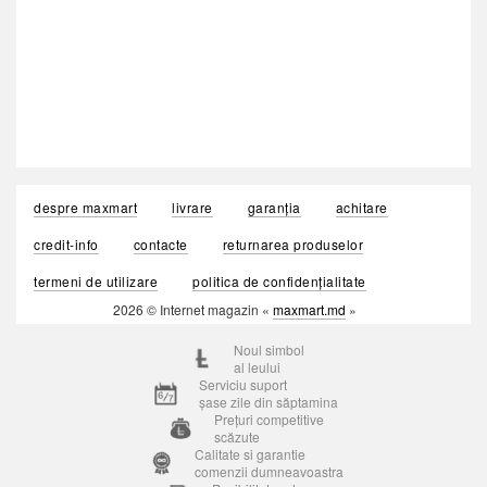
despre maxmart
livrare
garanția
achitare
credit-info
contacte
returnarea produselor
termeni de utilizare
politica de confidențialitate
2026 © Internet magazin «
maxmart.md
»
Noul simbol
al leului
Serviciu suport
șase zile din săptamina
Prețuri competitive
scăzute
Calitate si garantie
comenzii dumneavoastra