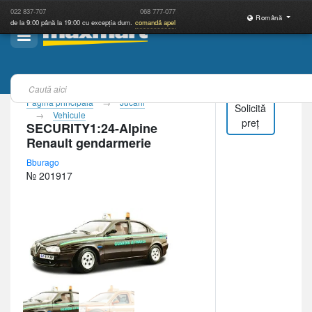
022
837-707
068
777-077
Română
de la 9:00 până la 19:00 cu excepția dum.
comandă apel
Pagina principală
Jucării
Solicită
Vehicule
preț
SECURITY1:24-Alpine
Renault gendarmerie
Bburago
№ 201917