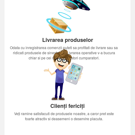
Livrarea produselor
Odata cu inregistrarea comenzii puteti sa profitati de livrare sau sa
ridicati produsele de sinestatator.Livrarea operative v-a bucura
chiar si pe cei mai nerabdatori cumparatori.
Clienți fericiți
Veți ramine satisfacuti de produsele noastre, a caror pret este
foarte atractiv si deasemeni o deservire placuta.