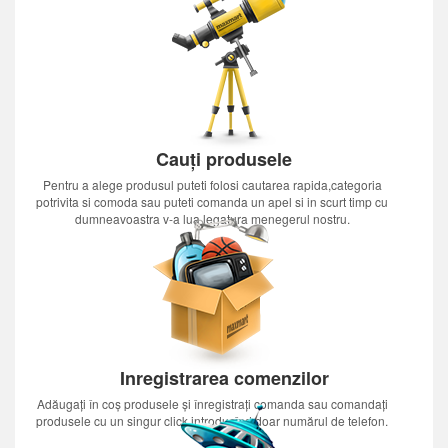
Cauți produsele
Pentru a alege produsul puteti folosi cautarea rapida,categoria
potrivita si comoda sau puteti comanda un apel si in scurt timp cu
dumneavoastra v-a lua legatura menegerul nostru.
Inregistrarea comenzilor
Adăugați în coș produsele și înregistrați comanda sau comandați
produsele cu un singur click introducînd doar numărul de telefon.