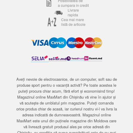
Posibilitatea de
a cumpara in credit
Livrare
rapida
Cea mai mare
listă de articole
Aveți nevoie de electrocasnice, de un computer, soft sau de
produse sport pentru o vacanță activă? Pe toate acestea le
puteți procura chiar acum, fără efort și economisind timp!
Magazinul online MaxMart din Chișinău vă vine în ajutor și
vă scutește de umblatul prin magazine. Puteți comanda
orice produs chiar de acasă, iar curierul nostru vi-l va livra la
adresa indicată de dumneavoastră. Magazinul online
MaxMart este unul din puținele magazine din Moldova care
vă livrează gratuit produsul ales pe orice adresă din
Chișinău, cu condiția că suma cumpărăturii este de nu mai