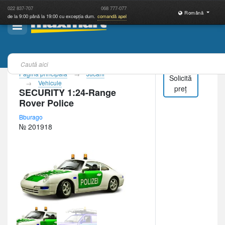
022
837-707
068
777-077
Română
de la 9:00 până la 19:00 cu excepția dum.
comandă apel
Pagina principală
Jucării
Solicită
Vehicule
preț
SECURITY 1:24-Range
Rover Police
Bburago
№ 201918