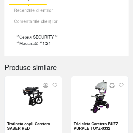
Recenziile clienților
Comentariile clienților
**Серия SECURITY:**
**Масштаб: **1:24
Produse similare
Trotineta copii Caretero
Tricicleta Caretero BUZZ
SABER RED
PURPLE TOYZ-0332