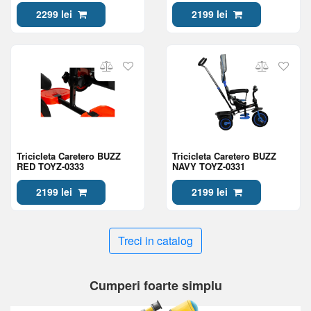
2299 lei
2199 lei
Tricicleta Caretero BUZZ
Tricicleta Caretero BUZZ
RED TOYZ-0333
NAVY TOYZ-0331
2199 lei
2199 lei
Treci in catalog
Cumperi foarte simplu