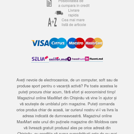
Posibilitatea de
a cumpara in credit
Livrare
rapida
Cea mai mare
listă de articole
Aveți nevoie de electrocasnice, de un computer, soft sau de
produse sport pentru o vacanță activă? Pe toate acestea le
puteți procura chiar acum, fără efort și economisind timp!
Magazinul online MaxMart din Chișinău vă vine în ajutor și
vă scutește de umblatul prin magazine. Puteți comanda
orice produs chiar de acasă, iar curierul nostru vi-l va livra la
adresa indicată de dumneavoastră. Magazinul online
MaxMart este unul din puținele magazine din Moldova care
vă livrează gratuit produsul ales pe orice adresă din
Chișinău, cu condiția că suma cumpărăturii este de nu mai