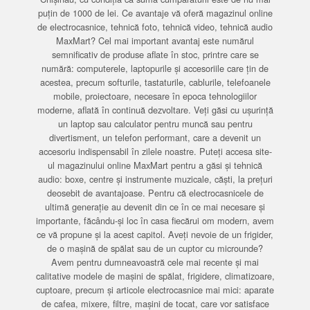
puțin de 1000 de lei. Ce avantaje vă oferă magazinul online
de electrocasnice, tehnică foto, tehnică video, tehnică audio
MaxMart? Cel mai important avantaj este numărul
semnificativ de produse aflate în stoc, printre care se
numără: computerele, laptopurile și accesoriile care țin de
acestea, precum softurile, tastaturile, cablurile, telefoanele
mobile, proiectoare, necesare în epoca tehnologiilor
moderne, aflată în continuă dezvoltare. Veți găsi cu ușurință
un laptop sau calculator pentru muncă sau pentru
divertisment, un telefon performant, care a devenit un
accesoriu indispensabil în zilele noastre. Puteți accesa site-
ul magazinului online MaxMart pentru a găsi și tehnică
audio: boxe, centre și instrumente muzicale, căști, la prețuri
deosebit de avantajoase. Pentru că electrocasnicele de
ultimă generație au devenit din ce în ce mai necesare și
importante, făcându-și loc în casa fiecărui om modern, avem
ce vă propune și la acest capitol. Aveți nevoie de un frigider,
de o mașină de spălat sau de un cuptor cu microunde?
Avem pentru dumneavoastră cele mai recente și mai
calitative modele de mașini de spălat, frigidere, climatizoare,
cuptoare, precum și articole electrocasnice mai mici: aparate
de cafea, mixere, filtre, mașini de tocat, care vor satisface