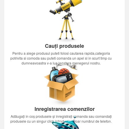
Cauți produsele
Pentru a alege produsul puteti folosi cautarea rapida,categoria
potrivita si comoda sau puteti comanda un apel si in scurt timp cu
dumneavoastra v-a lua legatura menegerul nostru.
Inregistrarea comenzilor
Adăugați în coș produsele și înregistrați comanda sau comandați
produsele cu un singur click introducînd doar numărul de telefon.