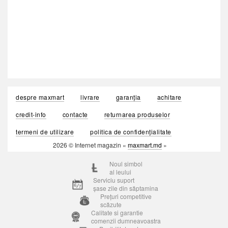
despre maxmart
livrare
garanția
achitare
credit-info
contacte
returnarea produselor
termeni de utilizare
politica de confidențialitate
2026 © Internet magazin «
maxmart.md
»
Noul simbol
al leului
Serviciu suport
șase zile din săptamina
Prețuri competitive
scăzute
Calitate si garantie
comenzii dumneavoastra