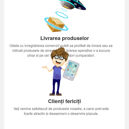
Livrarea produselor
Odata cu inregistrarea comenzii puteti sa profitati de livrare sau sa
ridicati produsele de sinestatator.Livrarea operative v-a bucura
chiar si pe cei mai nerabdatori cumparatori.
Clienți fericiți
Veți ramine satisfacuti de produsele noastre, a caror pret este
foarte atractiv si deasemeni o deservire placuta.