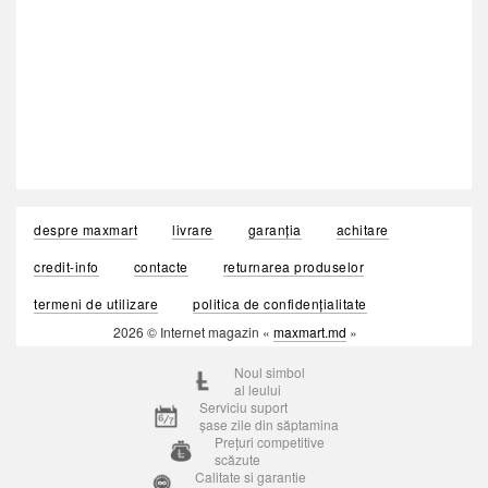
despre maxmart
livrare
garanția
achitare
credit-info
contacte
returnarea produselor
termeni de utilizare
politica de confidențialitate
2026 © Internet magazin «
maxmart.md
»
Noul simbol
al leului
Serviciu suport
șase zile din săptamina
Prețuri competitive
scăzute
Calitate si garantie