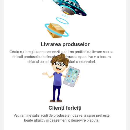
Livrarea produselor
Odata cu inregistrarea comenzii puteti sa profitati de livrare sau sa
ridicati produsele de sinestatator.Livrarea operative v-a bucura
chiar si pe cei mai nerabdatori cumparatori.
Clienți fericiți
Veți ramine satisfacuti de produsele noastre, a caror pret este
foarte atractiv si deasemeni o deservire placuta.