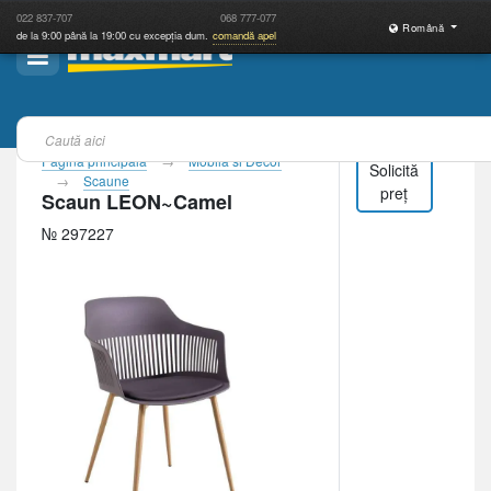
022
837-707
068
777-077
Română
de la 9:00 până la 19:00 cu excepția dum.
comandă apel
Pagina principală
Mobila si Decor
Solicită
Scaune
preț
Scaun LEON~Camel
№ 297227