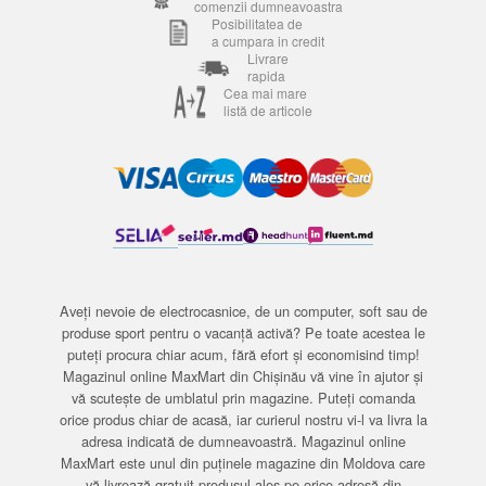
comenzii dumneavoastra
Posibilitatea de
a cumpara in credit
Livrare
rapida
Cea mai mare
listă de articole
Aveți nevoie de electrocasnice, de un computer, soft sau de
produse sport pentru o vacanță activă? Pe toate acestea le
puteți procura chiar acum, fără efort și economisind timp!
Magazinul online MaxMart din Chișinău vă vine în ajutor și
vă scutește de umblatul prin magazine. Puteți comanda
orice produs chiar de acasă, iar curierul nostru vi-l va livra la
adresa indicată de dumneavoastră. Magazinul online
MaxMart este unul din puținele magazine din Moldova care
vă livrează gratuit produsul ales pe orice adresă din