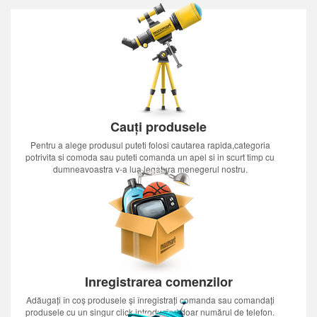
Cauți produsele
Pentru a alege produsul puteti folosi cautarea rapida,categoria
potrivita si comoda sau puteti comanda un apel si in scurt timp cu
dumneavoastra v-a lua legatura menegerul nostru.
Inregistrarea comenzilor
Adăugați în coș produsele și înregistrați comanda sau comandați
produsele cu un singur click introducînd doar numărul de telefon.