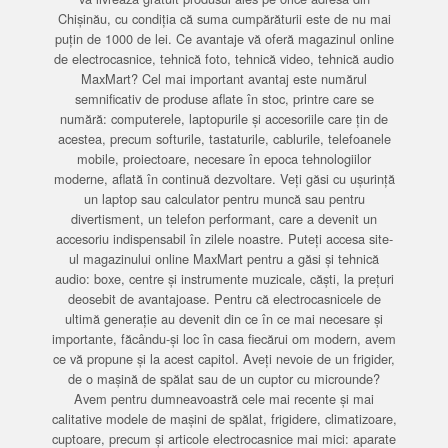
Chișinău, cu condiția că suma cumpărăturii este de nu mai
puțin de 1000 de lei. Ce avantaje vă oferă magazinul online
de electrocasnice, tehnică foto, tehnică video, tehnică audio
MaxMart? Cel mai important avantaj este numărul
semnificativ de produse aflate în stoc, printre care se
numără: computerele, laptopurile și accesoriile care țin de
acestea, precum softurile, tastaturile, cablurile, telefoanele
mobile, proiectoare, necesare în epoca tehnologiilor
moderne, aflată în continuă dezvoltare. Veți găsi cu ușurință
un laptop sau calculator pentru muncă sau pentru
divertisment, un telefon performant, care a devenit un
accesoriu indispensabil în zilele noastre. Puteți accesa site-
ul magazinului online MaxMart pentru a găsi și tehnică
audio: boxe, centre și instrumente muzicale, căști, la prețuri
deosebit de avantajoase. Pentru că electrocasnicele de
ultimă generație au devenit din ce în ce mai necesare și
importante, făcându-și loc în casa fiecărui om modern, avem
ce vă propune și la acest capitol. Aveți nevoie de un frigider,
de o mașină de spălat sau de un cuptor cu microunde?
Avem pentru dumneavoastră cele mai recente și mai
calitative modele de mașini de spălat, frigidere, climatizoare,
cuptoare, precum și articole electrocasnice mai mici: aparate