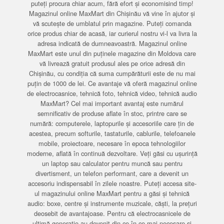
puteți procura chiar acum, fără efort și economisind timp!
Magazinul online MaxMart din Chișinău vă vine în ajutor și
vă scutește de umblatul prin magazine. Puteți comanda
orice produs chiar de acasă, iar curierul nostru vi-l va livra la
adresa indicată de dumneavoastră. Magazinul online
MaxMart este unul din puținele magazine din Moldova care
vă livrează gratuit produsul ales pe orice adresă din
Chișinău, cu condiția că suma cumpărăturii este de nu mai
puțin de 1000 de lei. Ce avantaje vă oferă magazinul online
de electrocasnice, tehnică foto, tehnică video, tehnică audio
MaxMart? Cel mai important avantaj este numărul
semnificativ de produse aflate în stoc, printre care se
numără: computerele, laptopurile și accesoriile care țin de
acestea, precum softurile, tastaturile, cablurile, telefoanele
mobile, proiectoare, necesare în epoca tehnologiilor
moderne, aflată în continuă dezvoltare. Veți găsi cu ușurință
un laptop sau calculator pentru muncă sau pentru
divertisment, un telefon performant, care a devenit un
accesoriu indispensabil în zilele noastre. Puteți accesa site-
ul magazinului online MaxMart pentru a găsi și tehnică
audio: boxe, centre și instrumente muzicale, căști, la prețuri
deosebit de avantajoase. Pentru că electrocasnicele de
ultimă generație au devenit din ce în ce mai necesare și