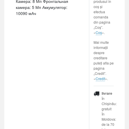
Камера: 8 Мп Фронтальная
produsul în
coș și
камера: 5 Мп Аккумулятор:
efectua
10090 мАч
comanda
din pagina
„Coș”.
«
Coș
».
Mai multe
informații
despre
creditare
puteți afla pe
pagina
„Credit”.
«
Credit
».
livrare
În
Chișinău:
gratuit
În
Moldova:
de la 70