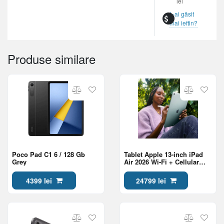
lei
L-ai găsit
mai ieftin?
Produse similare
Poco Pad C1 6 / 128 Gb
Tablet Apple 13-inch iPad
Grey
Air 2026 Wi-Fi + Cellular
256GB Purple (MH9L4QA/A)
4399 lei
24799 lei