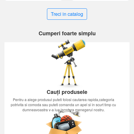
Treci in catalog
Cumperi foarte simplu
Cauți produsele
Pentru a alege produsul puteti folosi cautarea rapida,categoria
potrivita si comoda sau puteti comanda un apel si in scurt timp cu
dumneavoastra v-a lua legatura menegerul nostru.