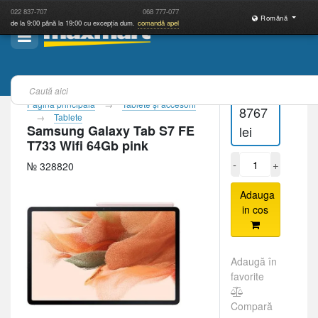
022
837-707
068
777-077
Română
de la 9:00 până la 19:00 cu excepția dum.
comandă apel
Pagina principală
Tablete şi accesorii
8767
Tablete
Samsung Galaxy Tab S7 FE
lei
T733 Wifi 64Gb pink
-
+
№ 328820
Adauga
in cos
Adaugă în
favorite
Compară