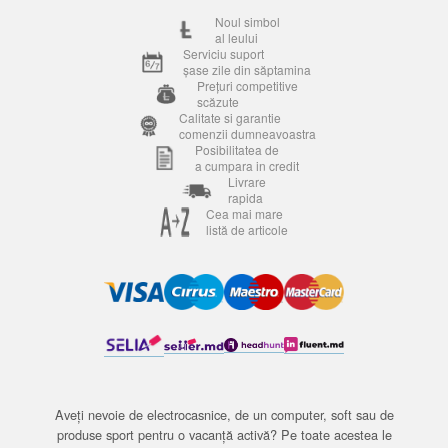
Noul simbol
al leului
Serviciu suport
șase zile din săptamina
Prețuri competitive
scăzute
Calitate si garantie
comenzii dumneavoastra
Posibilitatea de
a cumpara in credit
Livrare
rapida
Cea mai mare
listă de articole
Aveți nevoie de electrocasnice, de un computer, soft sau de
produse sport pentru o vacanță activă? Pe toate acestea le