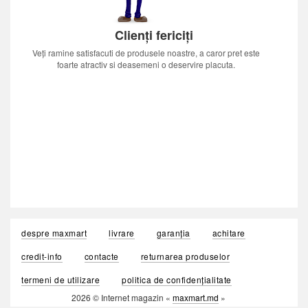
Clienți fericiți
Veți ramine satisfacuti de produsele noastre, a caror pret este
foarte atractiv si deasemeni o deservire placuta.
despre maxmart
livrare
garanția
achitare
credit-info
contacte
returnarea produselor
termeni de utilizare
politica de confidențialitate
2026 © Internet magazin «
maxmart.md
»