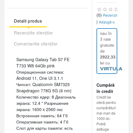
(0)
Recenzii
Detalii produs
|
Adaugă o
recenzie
Recenziile clienților
sau în
3 rate
Comentariile clienților
gratuite
de
2922.33
Samsung Galaxy Tab S7 FE
lei cu
T733 Wifi 64Gb pink
Операционная система:
Android 11, One UI 3.1.1
Чипсет: Qualcomm SM7325
Cumpără
Snapdragon 778G 5G (6 nm)
în credit
Количество ядер: 8 Диагональ
Credit se
oferă pentru
экрана: 12.4 " Разрешение
cumpărături
экрана: 1600 x 2560 пкс
mai mari de
Встроенная память: 64 Гб
1000 lei.
Оперативная память: 4 Гб
Puteți
Слот для карты памяти: есть
adăuga