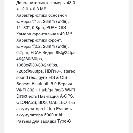
Дополнительные камеры 48.0
+ 12.0 + 0.3 MP
Характеристики основной
камеры f/1.8, 26mm (wide),
1/1.33", 0.8µm, PDAF, OIS
Камера фронтальная 40 MP
Характеристики фронт.
камеры f/2.2, 26mm (wide),
0.7µm, PDAF Видео 8K@24fps,
4K@30/60fps,
1080p@30/60/240fps,
720p@960fps, HDR10+, stereo
sound rec., gyro-EIS & OIS
Версия Bluetooth 5.0 Версия
Wi-Fi 802.11 a/b/g/n/ac/6 Wi-Fi
Direct есть Навигация A-GPS,
GLONASS, BDS, GALILEO Тип
аккумулятора Li-Ion Ёмкость
аккумулятора 5000 mAh
Разъём для зарядки Type-C