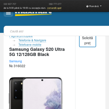
022
837-707
068
777-077
Română
de la 9:00 până la 19:00 cu excepția dum.
comandă apel
Pagina principală
Solicită
Telefonie & Navigare
preț
Telefoane mobile
Samsung Galaxy S20 Ultra
5G 12/128GB Black
Samsung
№ 316022