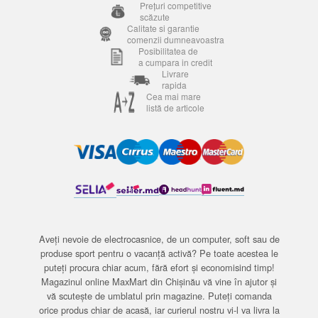
Prețuri competitive
scăzute
Calitate si garantie
comenzii dumneavoastra
Posibilitatea de
a cumpara in credit
Livrare
rapida
Cea mai mare
listă de articole
Aveți nevoie de electrocasnice, de un computer, soft sau de
produse sport pentru o vacanță activă? Pe toate acestea le
puteți procura chiar acum, fără efort și economisind timp!
Magazinul online MaxMart din Chișinău vă vine în ajutor și
vă scutește de umblatul prin magazine. Puteți comanda
orice produs chiar de acasă, iar curierul nostru vi-l va livra la