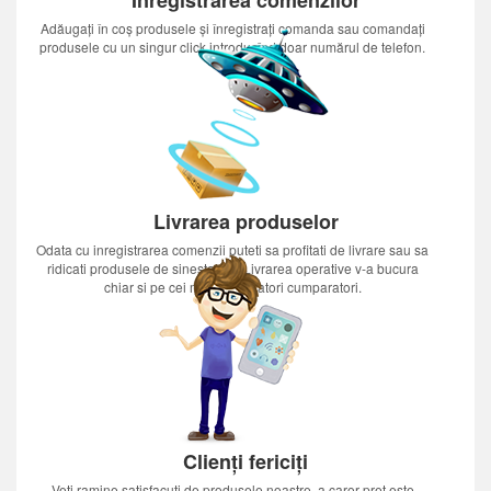
Adăugați în coș produsele și înregistrați comanda sau comandați
produsele cu un singur click introducînd doar numărul de telefon.
Livrarea produselor
Odata cu inregistrarea comenzii puteti sa profitati de livrare sau sa
ridicati produsele de sinestatator.Livrarea operative v-a bucura
chiar si pe cei mai nerabdatori cumparatori.
Clienți fericiți
Veți ramine satisfacuti de produsele noastre, a caror pret este