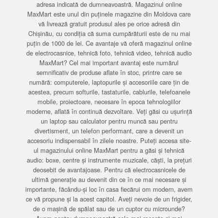
adresa indicată de dumneavoastră. Magazinul online
MaxMart este unul din puținele magazine din Moldova care
vă livrează gratuit produsul ales pe orice adresă din
Chișinău, cu condiția că suma cumpărăturii este de nu mai
puțin de 1000 de lei. Ce avantaje vă oferă magazinul online
de electrocasnice, tehnică foto, tehnică video, tehnică audio
MaxMart? Cel mai important avantaj este numărul
semnificativ de produse aflate în stoc, printre care se
numără: computerele, laptopurile și accesoriile care țin de
acestea, precum softurile, tastaturile, cablurile, telefoanele
mobile, proiectoare, necesare în epoca tehnologiilor
moderne, aflată în continuă dezvoltare. Veți găsi cu ușurință
un laptop sau calculator pentru muncă sau pentru
divertisment, un telefon performant, care a devenit un
accesoriu indispensabil în zilele noastre. Puteți accesa site-
ul magazinului online MaxMart pentru a găsi și tehnică
audio: boxe, centre și instrumente muzicale, căști, la prețuri
deosebit de avantajoase. Pentru că electrocasnicele de
ultimă generație au devenit din ce în ce mai necesare și
importante, făcându-și loc în casa fiecărui om modern, avem
ce vă propune și la acest capitol. Aveți nevoie de un frigider,
de o mașină de spălat sau de un cuptor cu microunde?