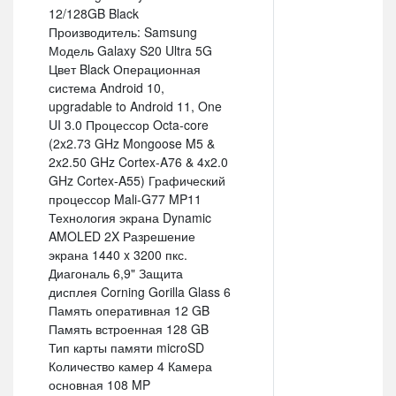
12/128GB Black
Производитель: Samsung
Модель Galaxy S20 Ultra 5G
Цвет Black Операционная
система Android 10,
upgradable to Android 11, One
UI 3.0 Процессор Octa-core
(2x2.73 GHz Mongoose M5 &
2x2.50 GHz Cortex-A76 & 4x2.0
GHz Cortex-A55) Графический
процессор Mali-G77 MP11
Технология экрана Dynamic
AMOLED 2X Разрешение
экрана 1440 x 3200 пкс.
Диагональ 6,9" Защита
дисплея Corning Gorilla Glass 6
Память оперативная 12 GB
Память встроенная 128 GB
Тип карты памяти microSD
Количество камер 4 Камера
основная 108 MP