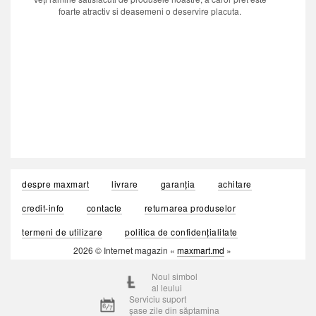
foarte atractiv si deasemeni o deservire placuta.
despre maxmart
livrare
garanția
achitare
credit-info
contacte
returnarea produselor
termeni de utilizare
politica de confidențialitate
2026 © Internet magazin «
maxmart.md
»
Noul simbol
al leului
Serviciu suport
șase zile din săptamina