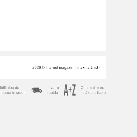
2026 © Internet magazin «
maxmart.md
»
bilitatea de
Livrare
Cea mai mare
umpara in credit
rapida
listă de articole