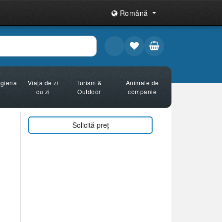
Română
Igiena
Viața de zi
Turism &
Animale de
cu zi
Outdoor
companie
Solicită preț