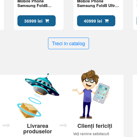
Mobile Phone
Mobile Phone
Samsung Fold8
Samsung Fold8 Ultra
12/512Gb Lavender
12/512Gb Violet
Shadow
36999 lei
40999 lei
Treci in catalog
Livrarea
Clienți fericiți
produselor
Veți ramine satisfacuti