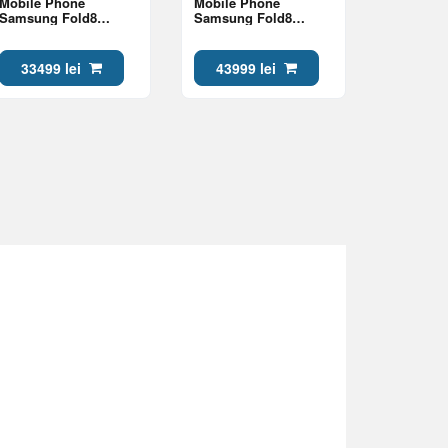
Mobile Phone
Mobile Phone
Samsung Fold8
Samsung Fold8
12/256Gb Lavender
16/1Tb Lavender
33499 lei
43999 lei