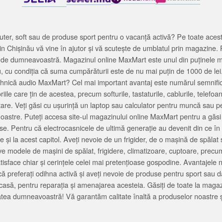
ter, soft sau de produse sport pentru o vacanță activă? Pe toate acestea
 Chișinău vă vine în ajutor și vă scutește de umblatul prin magazine. 
cată de dumneavoastră. Magazinul online MaxMart este unul din puținele 
u, cu condiția că suma cumpărăturii este de nu mai puțin de 1000 de lei
tehnică audio MaxMart? Cel mai important avantaj este numărul semnifica
ile care țin de acestea, precum softurile, tastaturile, cablurile, telef
tare. Veți găsi cu ușurință un laptop sau calculator pentru muncă sau p
noastre. Puteți accesa site-ul magazinului online MaxMart pentru a găsi
ase. Pentru că electrocasnicele de ultimă generație au devenit din ce în
și la acest capitol. Aveți nevoie de un frigider, de o mașină de spăl
e modele de mașini de spălat, frigidere, climatizoare, cuptoare, precum
satisface chiar și cerințele celei mai pretențioase gospodine. Avantajel
că preferați odihna activă și aveți nevoie de produse pentru sport sau dac
casă, pentru reparația și amenajarea acesteia. Găsiți de toate la maga
tea dumneavoastră! Vă garantăm calitate înaltă a produselor noastre ș