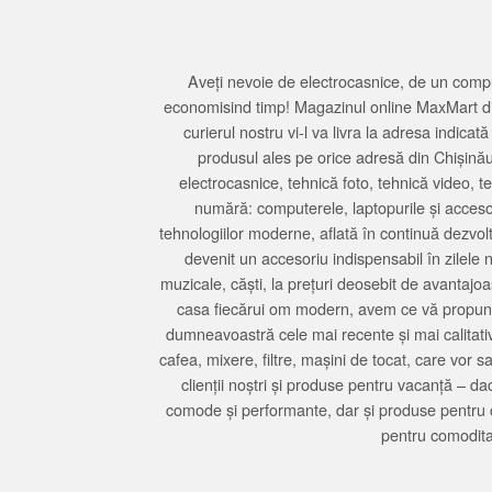
Aveți nevoie de electrocasnice, de un compu
economisind timp! Magazinul online MaxMart din
curierul nostru vi-l va livra la adresa indi
produsul ales pe orice adresă din Chișină
electrocasnice, tehnică foto, tehnică video, 
numără: computerele, laptopurile și accesori
tehnologiilor moderne, aflată în continuă dezvol
devenit un accesoriu indispensabil în zilele 
muzicale, căști, la prețuri deosebit de avantajo
casa fiecărui om modern, avem ce vă propune 
dumneavoastră cele mai recente și mai calitativ
cafea, mixere, filtre, mașini de tocat, care vor 
clienții noștri și produse pentru vacanță – da
comode și performante, dar și produse pentru 
pentru comodita