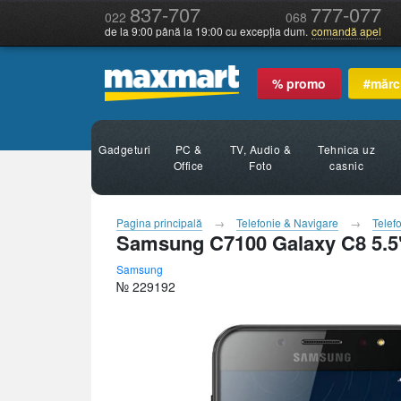
837-707
777-077
022
068
de la 9:00 până la 19:00 cu excepția dum.
comandă apel
% promo
#mărc
Gadgeturi
PC &
TV, Audio &
Tehnica uz
Office
Foto
casnic
Pagina principală
Telefonie & Navigare
Telef
Samsung C7100 Galaxy C8 5
Samsung
№ 229192