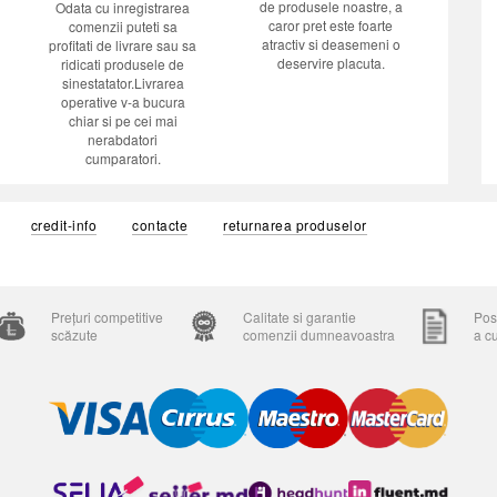
de produsele noastre, a
Odata cu inregistrarea
caror pret este foarte
comenzii puteti sa
atractiv si deasemeni o
profitati de livrare sau sa
deservire placuta.
ridicati produsele de
sinestatator.Livrarea
operative v-a bucura
chiar si pe cei mai
nerabdatori
cumparatori.
credit-info
contacte
returnarea produselor
Prețuri competitive
Calitate si garantie
Posi
scăzute
comenzii dumneavoastra
a c