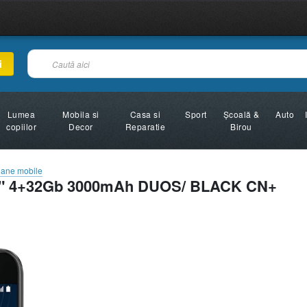
i
Lumea
Mobila si
Casa si
Sport
Şcoală &
Auto
copiilor
Decor
Reparatie
Birou
oane mobile
.5" 4+32Gb 3000mAh DUOS/ BLACK CN+