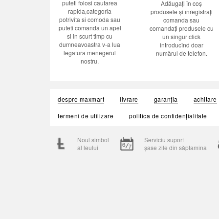
puteti folosi cautarea
Adăugați în coș
rapida,categoria
produsele și înregistrați
potrivita si comoda sau
comanda sau
puteti comanda un apel
comandați produsele cu
si in scurt timp cu
un singur click
dumneavoastra v-a lua
introducînd doar
legatura menegerul
numărul de telefon.
nostru.
despre maxmart
livrare
garanția
achitare
termeni de utilizare
politica de confidențialitate
Noul simbol
Serviciu suport
al leului
șase zile din săptamina