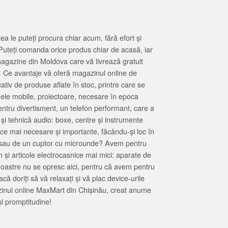
 le puteți procura chiar acum, fără efort și
Puteți comanda orice produs chiar de acasă, iar
magazine din Moldova care vă livrează gratuit
. Ce avantaje vă oferă magazinul online de
tiv de produse aflate în stoc, printre care se
oanele mobile, proiectoare, necesare în epoca
entru divertisment, un telefon performant, care a
 și tehnică audio: boxe, centre și instrumente
 ce mai necesare și importante, făcându-și loc în
at sau de un cuptor cu microunde? Avem pentru
 și articole electrocasnice mai mici: aparate de
e noastre nu se opresc aici, pentru că avem pentru
ă doriți să vă relaxați și vă plac device-urile
zinul online MaxMart din Chișinău, creat anume
i promptitudine!