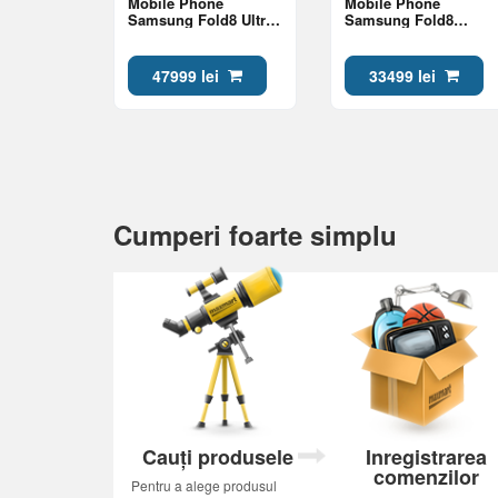
Mobile Phone
Mobile Phone
Samsung Fold8 Ultra
Samsung Fold8
16/1Tb Graphite
12/256Gb Graphite
47999 lei
33499 lei
Cumperi foarte simplu
Cauți produsele
Inregistrarea
comenzilor
Pentru a alege produsul