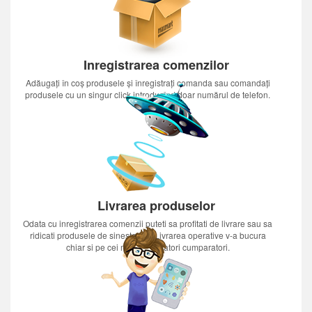
Inregistrarea comenzilor
Adăugați în coș produsele și înregistrați comanda sau comandați
produsele cu un singur click introducînd doar numărul de telefon.
Livrarea produselor
Odata cu inregistrarea comenzii puteti sa profitati de livrare sau sa
ridicati produsele de sinestatator.Livrarea operative v-a bucura
chiar si pe cei mai nerabdatori cumparatori.