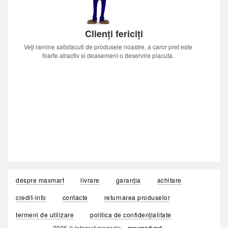
Clienți fericiți
Veți ramine satisfacuti de produsele noastre, a caror pret este
foarte atractiv si deasemeni o deservire placuta.
despre maxmart
livrare
garanția
achitare
credit-info
contacte
returnarea produselor
termeni de utilizare
politica de confidențialitate
2026 © Internet magazin «
maxmart.md
»