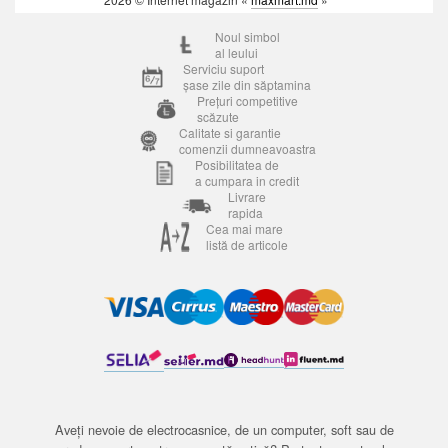
Noul simbol
al leului
Serviciu suport
șase zile din săptamina
Prețuri competitive
scăzute
Calitate si garantie
comenzii dumneavoastra
Posibilitatea de
a cumpara in credit
Livrare
rapida
Cea mai mare
listă de articole
Aveți nevoie de electrocasnice, de un computer, soft sau de