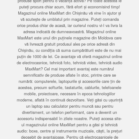
produse sport pentru o vacanță activă? Pe toate acestea le
puteți procura chiar acum, fără efort și economisind timp!
Magazinul online MaxMart din Chișinău vă vine în ajutor și
vă scutește de umblatul prin magazine. Puteți comanda
orice produs chiar de acasă, iar curierul nostru vi-l va livra la
adresa indicată de dumneavoastră. Magazinul online
MaxMart este unul din puținele magazine din Moldova care
vă livrează gratuit produsul ales pe orice adresă din
Chișinău, cu condiția că suma cumpărăturii este de nu mai
puțin de 1000 de lei. Ce avantaje vă oferă magazinul online
de electrocasnice, tehnică foto, tehnică video, tehnică audio
MaxMart? Cel mai important avantaj este numărul
semnificativ de produse aflate în stoc, printre care se
numără: computerele, laptopurile și accesoriile care țin de
acestea, precum softurile, tastaturile, cablurile, telefoanele
mobile, proiectoare, necesare în epoca tehnologiilor
moderne, aflată în continuă dezvoltare. Veți găsi cu ușurință
un laptop sau calculator pentru muncă sau pentru
divertisment, un telefon performant, care a devenit un
accesoriu indispensabil în zilele noastre. Puteți accesa site-
ul magazinului online MaxMart pentru a găsi și tehnică
audio: boxe, centre și instrumente muzicale, căști, la prețuri
deosebit de avantajoase. Pentru că electrocasnicele de