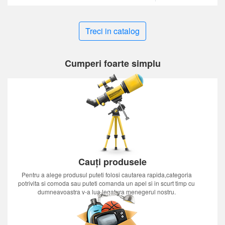
Treci in catalog
Cumperi foarte simplu
Cauți produsele
Pentru a alege produsul puteti folosi cautarea rapida,categoria
potrivita si comoda sau puteti comanda un apel si in scurt timp cu
dumneavoastra v-a lua legatura menegerul nostru.