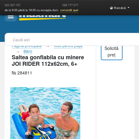
022
837-707
068
777-077
Română
de la 9:00 până la 19:00 cu excepția dum.
comandă apel
Pagina principală
Totul pentru plajă
Solicită
Bărci
preț
Saltea gonflabila cu minere
JOI RIDER 112x62cm, 6+
№ 284811