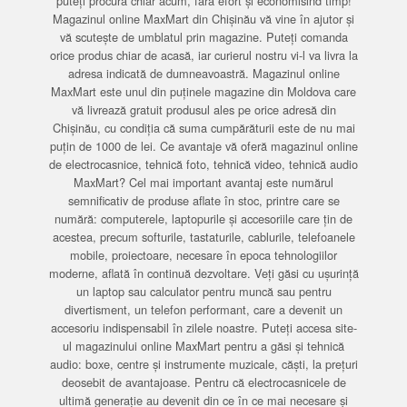
puteți procura chiar acum, fără efort și economisind timp!
Magazinul online MaxMart din Chișinău vă vine în ajutor și
vă scutește de umblatul prin magazine. Puteți comanda
orice produs chiar de acasă, iar curierul nostru vi-l va livra la
adresa indicată de dumneavoastră. Magazinul online
MaxMart este unul din puținele magazine din Moldova care
vă livrează gratuit produsul ales pe orice adresă din
Chișinău, cu condiția că suma cumpărăturii este de nu mai
puțin de 1000 de lei. Ce avantaje vă oferă magazinul online
de electrocasnice, tehnică foto, tehnică video, tehnică audio
MaxMart? Cel mai important avantaj este numărul
semnificativ de produse aflate în stoc, printre care se
numără: computerele, laptopurile și accesoriile care țin de
acestea, precum softurile, tastaturile, cablurile, telefoanele
mobile, proiectoare, necesare în epoca tehnologiilor
moderne, aflată în continuă dezvoltare. Veți găsi cu ușurință
un laptop sau calculator pentru muncă sau pentru
divertisment, un telefon performant, care a devenit un
accesoriu indispensabil în zilele noastre. Puteți accesa site-
ul magazinului online MaxMart pentru a găsi și tehnică
audio: boxe, centre și instrumente muzicale, căști, la prețuri
deosebit de avantajoase. Pentru că electrocasnicele de
ultimă generație au devenit din ce în ce mai necesare și