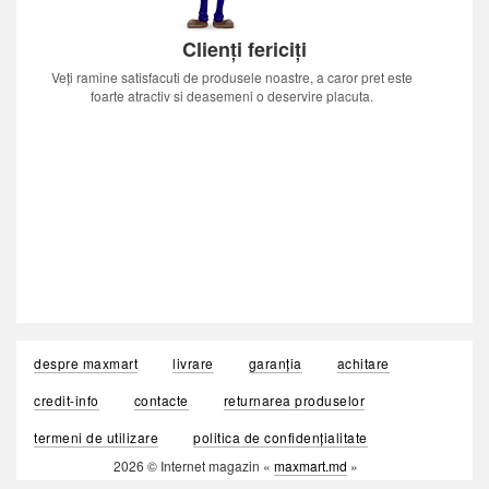
Clienți fericiți
Veți ramine satisfacuti de produsele noastre, a caror pret este
foarte atractiv si deasemeni o deservire placuta.
despre maxmart
livrare
garanția
achitare
credit-info
contacte
returnarea produselor
termeni de utilizare
politica de confidențialitate
2026 © Internet magazin «
maxmart.md
»