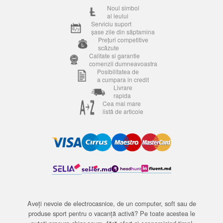
Noul simbol
al leului
Serviciu suport
șase zile din săptamina
Prețuri competitive
scăzute
Calitate si garantie
comenzii dumneavoastra
Posibilitatea de
a cumpara in credit
Livrare
rapida
Cea mai mare
listă de articole
Aveți nevoie de electrocasnice, de un computer, soft sau de
produse sport pentru o vacanță activă? Pe toate acestea le