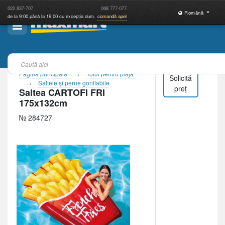
022
837-707
068
777-077
Română
de la 9:00 până la 19:00 cu excepția dum.
comandă apel
Pagina principală
Totul pentru plajă
Solicită
Saltele şi perne gonflabile
preț
Saltea CARTOFI FRI
175x132cm
№ 284727