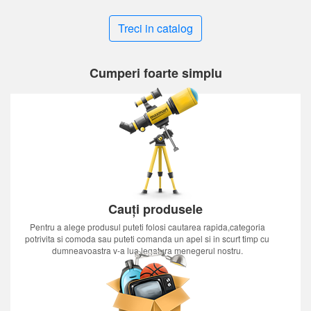
Treci in catalog
Cumperi foarte simplu
Cauți produsele
Pentru a alege produsul puteti folosi cautarea rapida,categoria
potrivita si comoda sau puteti comanda un apel si in scurt timp cu
dumneavoastra v-a lua legatura menegerul nostru.