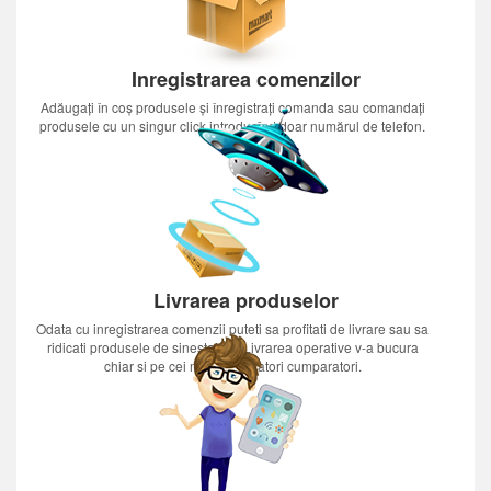
Inregistrarea comenzilor
Adăugați în coș produsele și înregistrați comanda sau comandați
produsele cu un singur click introducînd doar numărul de telefon.
Livrarea produselor
Odata cu inregistrarea comenzii puteti sa profitati de livrare sau sa
ridicati produsele de sinestatator.Livrarea operative v-a bucura
chiar si pe cei mai nerabdatori cumparatori.