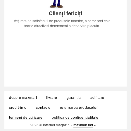
Clienți fericiți
Veți ramine satisfacuti de produsele noastre, a caror pret este
foarte atractiv si deasemeni o deservire placuta.
despre maxmart
livrare
garanția
achitare
credit-info
contacte
returnarea produselor
termeni de utilizare
politica de confidențialitate
2026 © Internet magazin «
maxmart.md
»