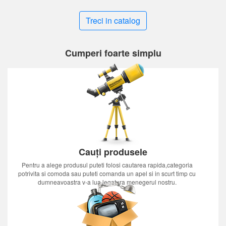
Treci in catalog
Cumperi foarte simplu
Cauți produsele
Pentru a alege produsul puteti folosi cautarea rapida,categoria
potrivita si comoda sau puteti comanda un apel si in scurt timp cu
dumneavoastra v-a lua legatura menegerul nostru.