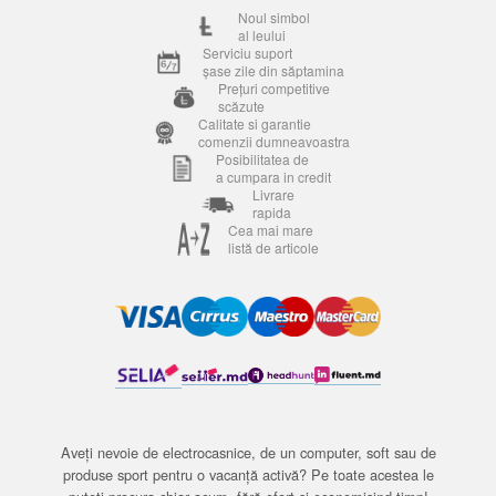
Noul simbol
al leului
Serviciu suport
șase zile din săptamina
Prețuri competitive
scăzute
Calitate si garantie
comenzii dumneavoastra
Posibilitatea de
a cumpara in credit
Livrare
rapida
Cea mai mare
listă de articole
Aveți nevoie de electrocasnice, de un computer, soft sau de
produse sport pentru o vacanță activă? Pe toate acestea le