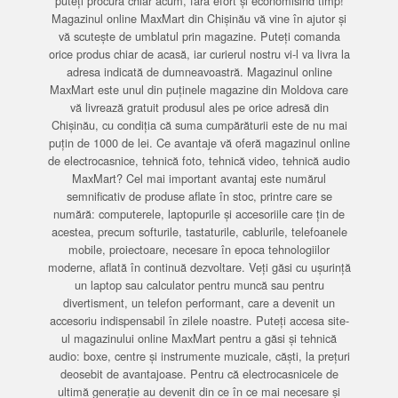
puteți procura chiar acum, fără efort și economisind timp!
Magazinul online MaxMart din Chișinău vă vine în ajutor și
vă scutește de umblatul prin magazine. Puteți comanda
orice produs chiar de acasă, iar curierul nostru vi-l va livra la
adresa indicată de dumneavoastră. Magazinul online
MaxMart este unul din puținele magazine din Moldova care
vă livrează gratuit produsul ales pe orice adresă din
Chișinău, cu condiția că suma cumpărăturii este de nu mai
puțin de 1000 de lei. Ce avantaje vă oferă magazinul online
de electrocasnice, tehnică foto, tehnică video, tehnică audio
MaxMart? Cel mai important avantaj este numărul
semnificativ de produse aflate în stoc, printre care se
numără: computerele, laptopurile și accesoriile care țin de
acestea, precum softurile, tastaturile, cablurile, telefoanele
mobile, proiectoare, necesare în epoca tehnologiilor
moderne, aflată în continuă dezvoltare. Veți găsi cu ușurință
un laptop sau calculator pentru muncă sau pentru
divertisment, un telefon performant, care a devenit un
accesoriu indispensabil în zilele noastre. Puteți accesa site-
ul magazinului online MaxMart pentru a găsi și tehnică
audio: boxe, centre și instrumente muzicale, căști, la prețuri
deosebit de avantajoase. Pentru că electrocasnicele de
ultimă generație au devenit din ce în ce mai necesare și