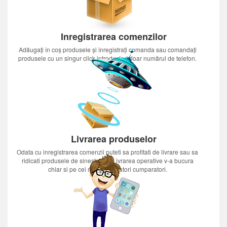
Inregistrarea comenzilor
Adăugați în coș produsele și înregistrați comanda sau comandați
produsele cu un singur click introducînd doar numărul de telefon.
Livrarea produselor
Odata cu inregistrarea comenzii puteti sa profitati de livrare sau sa
ridicati produsele de sinestatator.Livrarea operative v-a bucura
chiar si pe cei mai nerabdatori cumparatori.