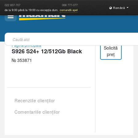
022
837-707
068
777-077
Română
de la 9:00 până la 19:00 cu excepția dum.
comandă apel
Pagina principală
Solicită
S926 S24+ 12/512Gb Black
preț
№ 353871
Recenziile clienților
Comentariile clienților