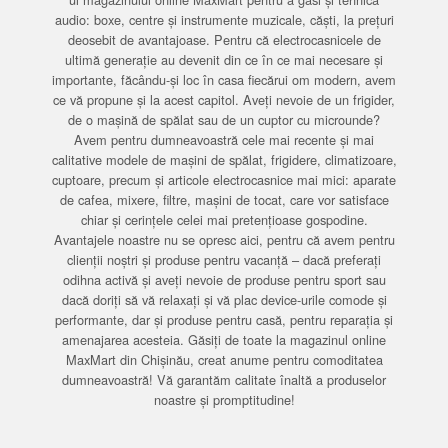
audio: boxe, centre și instrumente muzicale, căști, la prețuri
deosebit de avantajoase. Pentru că electrocasnicele de
ultimă generație au devenit din ce în ce mai necesare și
importante, făcându-și loc în casa fiecărui om modern, avem
ce vă propune și la acest capitol. Aveți nevoie de un frigider,
de o mașină de spălat sau de un cuptor cu microunde?
Avem pentru dumneavoastră cele mai recente și mai
calitative modele de mașini de spălat, frigidere, climatizoare,
cuptoare, precum și articole electrocasnice mai mici: aparate
de cafea, mixere, filtre, mașini de tocat, care vor satisface
chiar și cerințele celei mai pretențioase gospodine.
Avantajele noastre nu se opresc aici, pentru că avem pentru
clienții noștri și produse pentru vacanță – dacă preferați
odihna activă și aveți nevoie de produse pentru sport sau
dacă doriți să vă relaxați și vă plac device-urile comode și
performante, dar și produse pentru casă, pentru reparația și
amenajarea acesteia. Găsiți de toate la magazinul online
MaxMart din Chișinău, creat anume pentru comoditatea
dumneavoastră! Vă garantăm calitate înaltă a produselor
noastre și promptitudine!