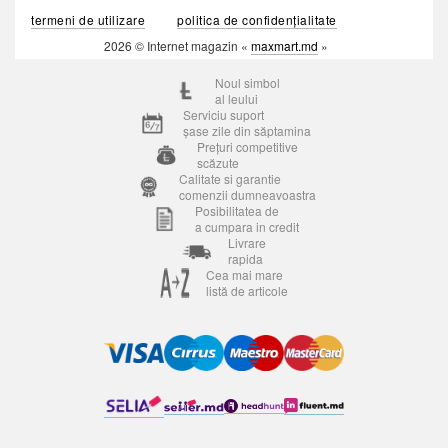
termeni de utilizare
politica de confidențialitate
2026 © Internet magazin «
maxmart.md
»
Noul simbol
al leului
Serviciu suport
șase zile din săptamina
Prețuri competitive
scăzute
Calitate si garantie
comenzii dumneavoastra
Posibilitatea de
a cumpara in credit
Livrare
rapida
Cea mai mare
listă de articole