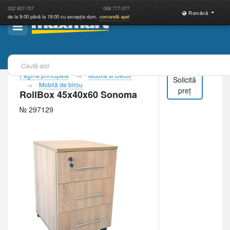
022
837-707
068
777-077
Română
de la 9:00 până la 19:00 cu excepția dum.
comandă apel
Pagina principală
Mobila si Decor
Solicită
Mobilă de birou
preț
RollBox 45x40x60 Sonoma
№ 297129