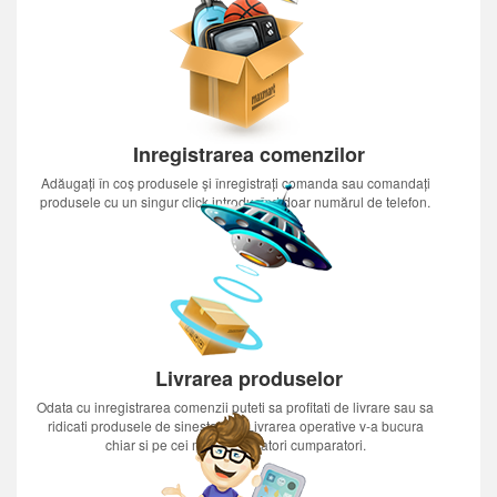
Inregistrarea comenzilor
Adăugați în coș produsele și înregistrați comanda sau comandați
produsele cu un singur click introducînd doar numărul de telefon.
Livrarea produselor
Odata cu inregistrarea comenzii puteti sa profitati de livrare sau sa
ridicati produsele de sinestatator.Livrarea operative v-a bucura
chiar si pe cei mai nerabdatori cumparatori.