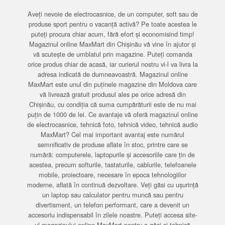
Aveți nevoie de electrocasnice, de un computer, soft sau de
produse sport pentru o vacanță activă? Pe toate acestea le
puteți procura chiar acum, fără efort și economisind timp!
Magazinul online MaxMart din Chișinău vă vine în ajutor și
vă scutește de umblatul prin magazine. Puteți comanda
orice produs chiar de acasă, iar curierul nostru vi-l va livra la
adresa indicată de dumneavoastră. Magazinul online
MaxMart este unul din puținele magazine din Moldova care
vă livrează gratuit produsul ales pe orice adresă din
Chișinău, cu condiția că suma cumpărăturii este de nu mai
puțin de 1000 de lei. Ce avantaje vă oferă magazinul online
de electrocasnice, tehnică foto, tehnică video, tehnică audio
MaxMart? Cel mai important avantaj este numărul
semnificativ de produse aflate în stoc, printre care se
numără: computerele, laptopurile și accesoriile care țin de
acestea, precum softurile, tastaturile, cablurile, telefoanele
mobile, proiectoare, necesare în epoca tehnologiilor
moderne, aflată în continuă dezvoltare. Veți găsi cu ușurință
un laptop sau calculator pentru muncă sau pentru
divertisment, un telefon performant, care a devenit un
accesoriu indispensabil în zilele noastre. Puteți accesa site-
ul magazinului online MaxMart pentru a găsi și tehnică