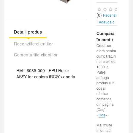
(0)
Recenzii
|
Adaugă o
recenzie
Detalii produs
Cumpără
în credit
Recenziile clienților
Credit se
oferă pentru
Comentariile clienților
cumpărături
mai mari de
1000 lei.
RM1-6035-000 - PPU Roller
Puteți
ASSY for copiers iRC20xx seria
adăuga
produsul în
coș și
efectua
comanda
din pagina
„Coș”.
«
Coș
».
Mai multe
informații