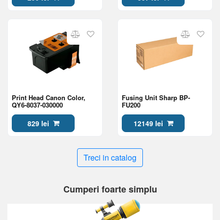
Print Head Canon Color,
Fusing Unit Sharp BP-
QY6-8037-030000
FU200
829 lei
12149 lei
Treci in catalog
Cumperi foarte simplu