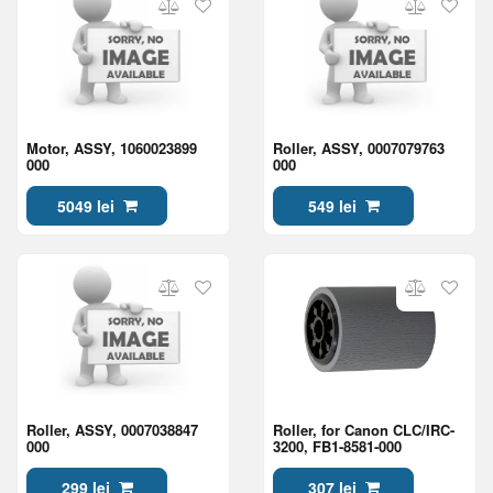
Motor, ASSY, 1060023899
Roller, ASSY, 0007079763
000
000
5049 lei
549 lei
Roller, ASSY, 0007038847
Roller, for Canon CLC/IRC-
000
3200, FB1-8581-000
299 lei
307 lei