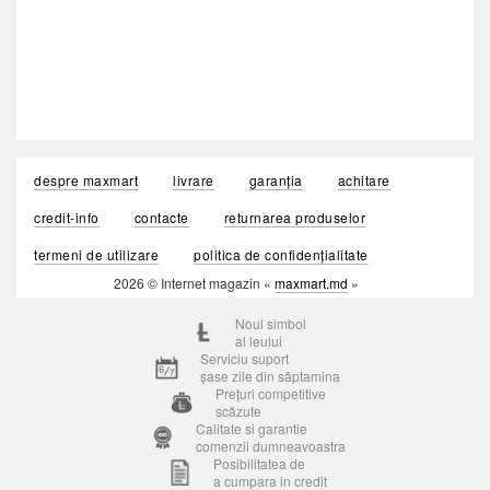
despre maxmart
livrare
garanția
achitare
credit-info
contacte
returnarea produselor
termeni de utilizare
politica de confidențialitate
2026 © Internet magazin «
maxmart.md
»
Noul simbol
al leului
Serviciu suport
șase zile din săptamina
Prețuri competitive
scăzute
Calitate si garantie
comenzii dumneavoastra
Posibilitatea de
a cumpara in credit