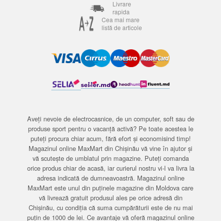
Livrare
rapida
Cea mai mare
listă de articole
Aveți nevoie de electrocasnice, de un computer, soft sau de
produse sport pentru o vacanță activă? Pe toate acestea le
puteți procura chiar acum, fără efort și economisind timp!
Magazinul online MaxMart din Chișinău vă vine în ajutor și
vă scutește de umblatul prin magazine. Puteți comanda
orice produs chiar de acasă, iar curierul nostru vi-l va livra la
adresa indicată de dumneavoastră. Magazinul online
MaxMart este unul din puținele magazine din Moldova care
vă livrează gratuit produsul ales pe orice adresă din
Chișinău, cu condiția că suma cumpărăturii este de nu mai
puțin de 1000 de lei. Ce avantaje vă oferă magazinul online