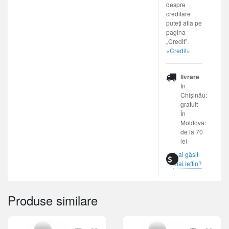
despre
creditare
puteți afla pe
pagina
„Credit”.
«
Credit
».
livrare
În
Chișinău:
gratuit
În
Moldova:
de la 70
lei
L-ai găsit
mai ieftin?
Produse similare