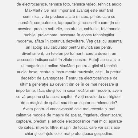
de electrocasnice, tehnică foto, tehnică video, tehnică audio
MaxMart? Cel mai important avantaj este numărul
semnificativ de produse aflate în stoc, printre care se
numără: computerele, laptopurile și accesoriile care țin de
acestea, precum softurile, tastaturile, cablurile, telefoanele
mobile, proiectoare, necesare în epoca tehnologiilor
moderne, aflată în continuă dezvoltare. Veți găsi cu ușurință
un laptop sau calculator pentru muncă sau pentru
divertisment, un telefon performant, care a devenit un
accesoriu indispensabil în zilele noastre. Puteți accesa site-
ul magazinului online MaxMart pentru a găsi și tehnică
audio: boxe, centre și instrumente muzicale, căști, la prețuri
deosebit de avantajoase. Pentru că electrocasnicele de
ultimă generație au devenit din ce în ce mai necesare și
importante, făcându-și loc în casa fiecărui om modern, avem
ce vă propune și la acest capitol. Aveți nevoie de un frigider,
de o mașină de spălat sau de un cuptor cu microunde?
Avem pentru dumneavoastră cele mai recente și mai
calitative modele de mașini de spălat, frigidere, climatizoare,
cuptoare, precum și articole electrocasnice mai mici: aparate
de cafea, mixere, filtre, mașini de tocat, care vor satisface
chiar și cerințele celei mai pretențioase gospodine.