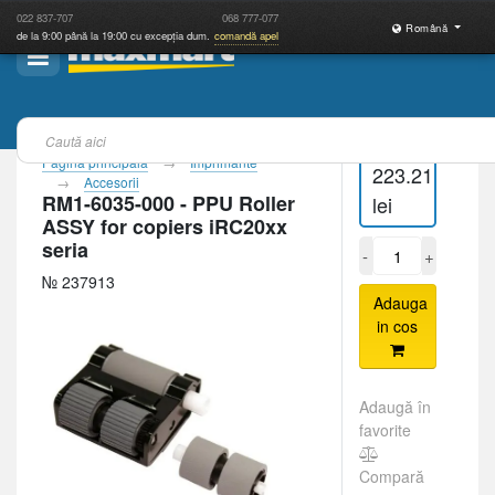
022
837-707
068
777-077
Română
de la 9:00 până la 19:00 cu excepția dum.
comandă apel
Pagina principală
Imprimante
223.21
Accesorii
RM1-6035-000 - PPU Roller
lei
ASSY for copiers iRC20xx
seria
-
+
№ 237913
Adauga
in cos
Adaugă în
favorite
Compară