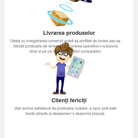
Livrarea produselor
Odata cu inregistrarea comenzii puteti sa profitati de livrare sau sa
ridicati produsele de sinestatator.Livrarea operative v-a bucura
chiar si pe cei mai nerabdatori cumparatori.
Clienți fericiți
Veți ramine satisfacuti de produsele noastre, a caror pret este
foarte atractiv si deasemeni o deservire placuta.