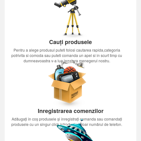
Cauți produsele
Pentru a alege produsul puteti folosi cautarea rapida,categoria
potrivita si comoda sau puteti comanda un apel si in scurt timp cu
dumneavoastra v-a lua legatura menegerul nostru.
Inregistrarea comenzilor
Adăugați în coș produsele și înregistrați comanda sau comandați
produsele cu un singur click introducînd doar numărul de telefon.