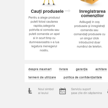
Cauți produsele
Inregistrarea
comenzilor
Pentru a alege produsul
puteti folosi cautarea
Adăugați în coș
rapida,categoria
produsele și înregistrați
potrivita si comoda sau
comanda sau
puteti comanda un apel
comandați produsele cu
si in scurt timp cu
un singur click
dumneavoastra v-a lua
introducînd doar
legatura menegerul
numărul de telefon.
nostru.
despre maxmart
livrare
garanția
achitare
termeni de utilizare
politica de confidențialitate
Noul simbol
Serviciu suport
al leului
șase zile din săptamina