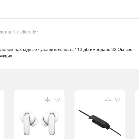
entariile clienților
фоном накладные чувствительность 112 дБ импеданс 32 Ом вес
рукция