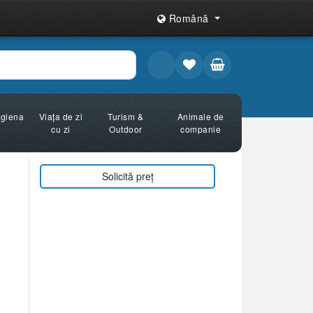
Română
Igiena
Viața de zi
Turism &
Animale de
cu zi
Outdoor
companie
Solicită preț