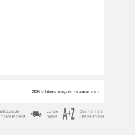
2026 © Internet magazin «
maxmart.md
»
bilitatea de
Livrare
Cea mai mare
umpara in credit
rapida
listă de articole