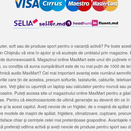
ter, soft sau de produse sport pentru o vacanță activă? Pe toate acestea
 Chișinău vă vine în ajutor și vă scutește de umblatul prin magazine. 
cată de dumneavoastră. Magazinul online MaxMart este unul din puținele 
u, cu condiția că suma cumpărăturii este de nu mai puțin de 1000 de lei
tehnică audio MaxMart? Cel mai important avantaj este numărul semnifica
ile care țin de acestea, precum softurile, tastaturile, cablurile, telef
tare. Veți găsi cu ușurință un laptop sau calculator pentru muncă sau p
noastre. Puteți accesa site-ul magazinului online MaxMart pentru a găsi
ase. Pentru că electrocasnicele de ultimă generație au devenit din ce în
și la acest capitol. Aveți nevoie de un frigider, de o mașină de spăl
e modele de mașini de spălat, frigidere, climatizoare, cuptoare, precum
satisface chiar și cerințele celei mai pretențioase gospodine. Avantajel
că preferați odihna activă și aveți nevoie de produse pentru sport sau dac