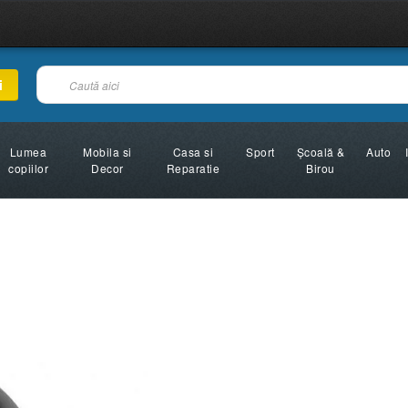
i
Lumea
Mobila si
Casa si
Sport
Şcoală &
Auto
copiilor
Decor
Reparatie
Birou