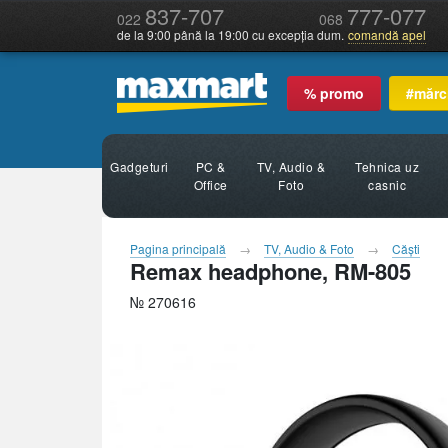
837-707
777-077
022
068
de la 9:00 până la 19:00 cu excepția dum.
comandă apel
% promo
#mărc
Gadgeturi
PC &
TV, Audio &
Tehnica uz
Office
Foto
casnic
Pagina principală
TV, Audio & Foto
Căşti
Remax headphone, RM-805
№ 270616