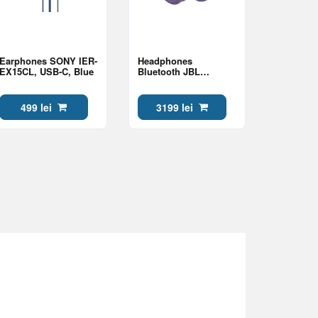
Earphones SONY IER-
Headphones
EX15CL, USB-C, Blue
Bluetooth JBL
LIVE680NC, Purple
499 lei
3199 lei