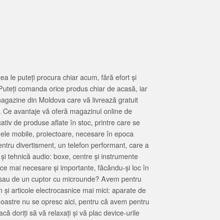
 le puteți procura chiar acum, fără efort și
Puteți comanda orice produs chiar de acasă, iar
magazine din Moldova care vă livrează gratuit
. Ce avantaje vă oferă magazinul online de
tiv de produse aflate în stoc, printre care se
oanele mobile, proiectoare, necesare în epoca
entru divertisment, un telefon performant, care a
 și tehnică audio: boxe, centre și instrumente
 ce mai necesare și importante, făcându-și loc în
at sau de un cuptor cu microunde? Avem pentru
 și articole electrocasnice mai mici: aparate de
e noastre nu se opresc aici, pentru că avem pentru
ă doriți să vă relaxați și vă plac device-urile