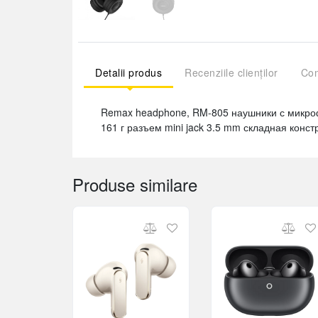
Detalii produs
Recenziile clienților
Com
Remax headphone, RM-805 наушники с микро
161 г разъем mini jack 3.5 mm складная конст
Produse similare