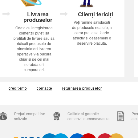
Livrarea
Clienți fericiți
produselor
Veți ramine satisfacuti
de produsele noastre, a
Odata cu inregistrarea
caror pret este foarte
comenzii puteti sa
atractiv si deasemeni o
profitati de livrare sau sa
deservire placuta.
ridicati produsele de
sinestatator.Livrarea
operative v-a bucura
chiar si pe cei mai
nerabdatori
cumparatori.
credit-info
contacte
returnarea produselor
Prețuri competitive
Calitate si garantie
Posi
scăzute
comenzii dumneavoastra
a c