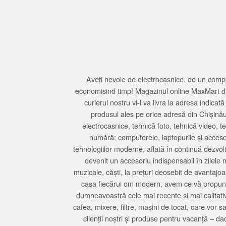
Aveți nevoie de electrocasnice, de un compu
economisind timp! Magazinul online MaxMart din
curierul nostru vi-l va livra la adresa indi
produsul ales pe orice adresă din Chișină
electrocasnice, tehnică foto, tehnică video, 
numără: computerele, laptopurile și accesori
tehnologiilor moderne, aflată în continuă dezvol
devenit un accesoriu indispensabil în zilele 
muzicale, căști, la prețuri deosebit de avantajo
casa fiecărui om modern, avem ce vă propune 
dumneavoastră cele mai recente și mai calitativ
cafea, mixere, filtre, mașini de tocat, care vor 
clienții noștri și produse pentru vacanță – da