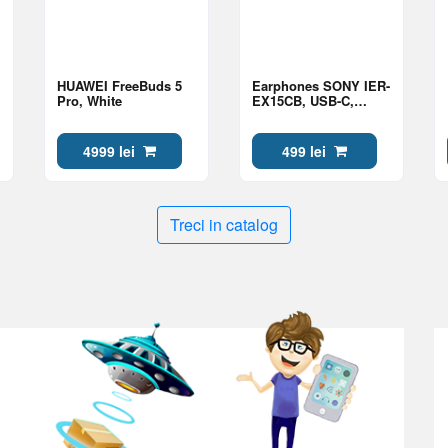
HUAWEI FreeBuds 5
Earphones SONY IER-
Pro, White
EX15CB, USB-C,
Black
4999 lei
499 lei
Treci in catalog