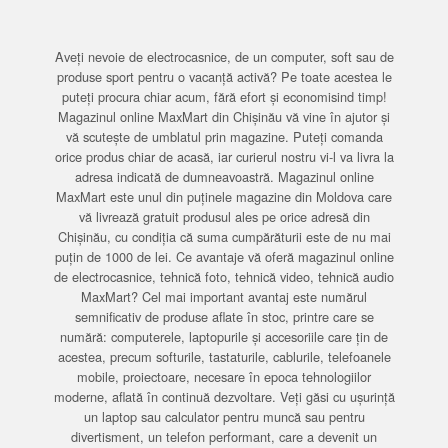
Aveți nevoie de electrocasnice, de un computer, soft sau de
produse sport pentru o vacanță activă? Pe toate acestea le
puteți procura chiar acum, fără efort și economisind timp!
Magazinul online MaxMart din Chișinău vă vine în ajutor și
vă scutește de umblatul prin magazine. Puteți comanda
orice produs chiar de acasă, iar curierul nostru vi-l va livra la
adresa indicată de dumneavoastră. Magazinul online
MaxMart este unul din puținele magazine din Moldova care
vă livrează gratuit produsul ales pe orice adresă din
Chișinău, cu condiția că suma cumpărăturii este de nu mai
puțin de 1000 de lei. Ce avantaje vă oferă magazinul online
de electrocasnice, tehnică foto, tehnică video, tehnică audio
MaxMart? Cel mai important avantaj este numărul
semnificativ de produse aflate în stoc, printre care se
numără: computerele, laptopurile și accesoriile care țin de
acestea, precum softurile, tastaturile, cablurile, telefoanele
mobile, proiectoare, necesare în epoca tehnologiilor
moderne, aflată în continuă dezvoltare. Veți găsi cu ușurință
un laptop sau calculator pentru muncă sau pentru
divertisment, un telefon performant, care a devenit un