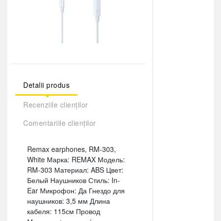
Detalii produs
Recenziile clienților
Comentariile clienților
Remax earphones, RM-303,
White Марка: REMAX Модель:
RM-303 Материал: ABS Цвет:
Белый Наушников Стиль: In-
Ear Микрофон: Да Гнездо для
наушников: 3,5 мм Длина
кабеля: 115см Провод