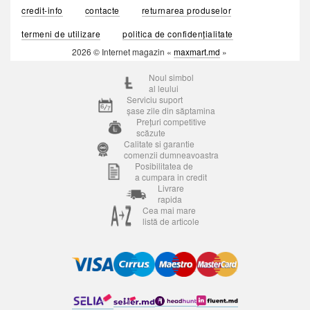
credit-info
contacte
returnarea produselor
termeni de utilizare
politica de confidențialitate
2026 © Internet magazin «
maxmart.md
»
Noul simbol
al leului
Serviciu suport
șase zile din săptamina
Prețuri competitive
scăzute
Calitate si garantie
comenzii dumneavoastra
Posibilitatea de
a cumpara in credit
Livrare
rapida
Cea mai mare
listă de articole