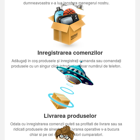
dumneavoastra v-a lua legatura menegerul nostru.
Inregistrarea comenzilor
Adăugați în coș produsele și înregistrați comanda sau comandați
produsele cu un singur click introducînd doar numărul de telefon.
Livrarea produselor
Odata cu inregistrarea comenzii puteti sa profitati de livrare sau sa
ridicati produsele de sinestatator.Livrarea operative v-a bucura
chiar si pe cei mai nerabdatori cumparatori.