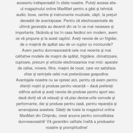
accesoriu indispensabil în zilele noastre. Puteți accesa site-
ul magazinului online MaxMart pentru a găsi și tehnică
audio: boxe, centre și instrumente muzicale, căști, la prețuri
deosebit de avantajoase. Pentru că electrocasnicele de
ultimă generație au devenit din ce în ce mai necesare și
importante, făcându-și loc în casa fiecărui om modern, avem
ce vă propune și la acest capitol. Aveți nevoie de un frigider,
de o mașină de spălat sau de un cuptor cu microunde?
Avem pentru dumneavoastră cele mai recente și mai
calitative modele de mașini de spălat, frigidere, climatizoare,
cuptoare, precum și articole electrocasnice mai mici: aparate
de cafea, mixere, filtre, mașini de tocat, care vor satisface
chiar și cerințele celei mai pretențioase gospodine.
Avantajele noastre nu se opresc aici, pentru că avem pentru
clienții noștri și produse pentru vacanță – dacă preferați
odihna activă și aveți nevoie de produse pentru sport sau
dacă doriți să vă relaxați și vă plac device-urile comode și
performante, dar și produse pentru casă, pentru reparația și
amenajarea acesteia. Găsiți de toate la magazinul online
MaxMart din Chișinău, creat anume pentru comoditatea
dumneavoastră! Vă garantăm calitate înaltă a produselor
noastre și promptitudine!