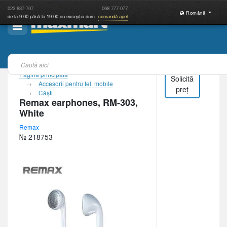
022
837-707
068
777-077
Română
de la 9:00 până la 19:00 cu excepția dum.
comandă apel
Pagina principală
Solicită
Accesorii pentru tel. mobile
preț
Căşti
Remax earphones, RM-303,
White
Remax
№ 218753