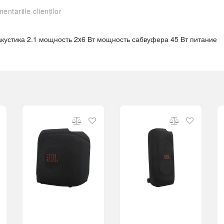
entariile clienților
акустика 2.1 мощность 2x6 Вт мощность сабвуфера 45 Вт питание