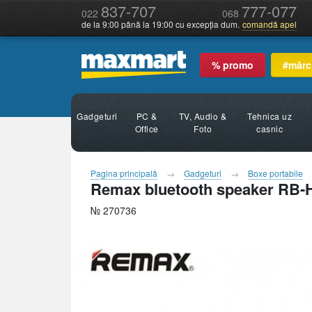
837-707
777-077
022
068
de la 9:00 până la 19:00 cu excepția dum.
comandă apel
% promo
#mărc
Gadgeturi
PC &
TV, Audio &
Tehnica uz
Office
Foto
casnic
Pagina principală
Gadgeturi
Boxe portabile
Remax bluetooth speaker RB-
№ 270736