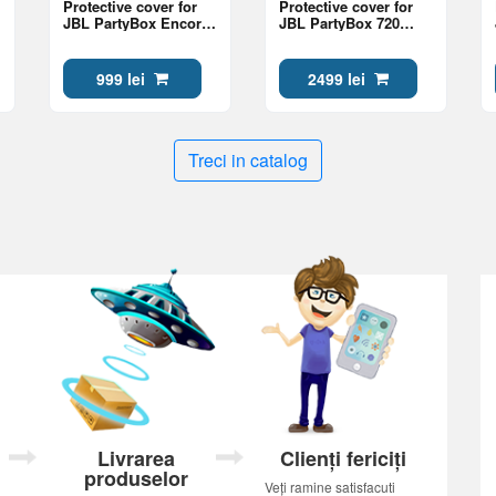
Protective cover for
Protective cover for
JBL PartyBox Encore
JBL PartyBox 720
2 speakers, Black
speakers, Black
999 lei
2499 lei
Treci in catalog
Livrarea
Clienți fericiți
produselor
Veți ramine satisfacuti