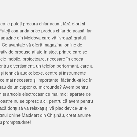
 le puteți procura chiar acum, fără efort și
Puteți comanda orice produs chiar de acasă, iar
magazine din Moldova care vă livrează gratuit
. Ce avantaje vă oferă magazinul online de
tiv de produse aflate în stoc, printre care se
oanele mobile, proiectoare, necesare în epoca
entru divertisment, un telefon performant, care a
 și tehnică audio: boxe, centre și instrumente
 ce mai necesare și importante, făcându-și loc în
at sau de un cuptor cu microunde? Avem pentru
 și articole electrocasnice mai mici: aparate de
e noastre nu se opresc aici, pentru că avem pentru
ă doriți să vă relaxați și vă plac device-urile
zinul online MaxMart din Chișinău, creat anume
i promptitudine!