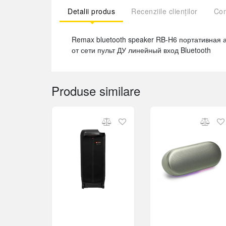
Detalii produs
Recenziile clienților
Com
Remax bluetooth speaker RB-H6 портативная 
от сети пульт ДУ линейный вход Bluetooth
Produse similare