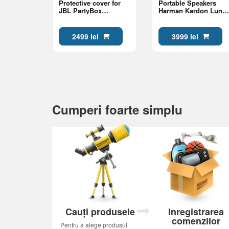
Protective cover for
Portable Speakers
JBL PartyBox
Harman Kardon Luna
ULTIMATE speakers,
2, Mint
Black
2499 lei
3999 lei
Cumperi foarte simplu
Cauți produsele
Inregistrarea
comenzilor
Pentru a alege produsul