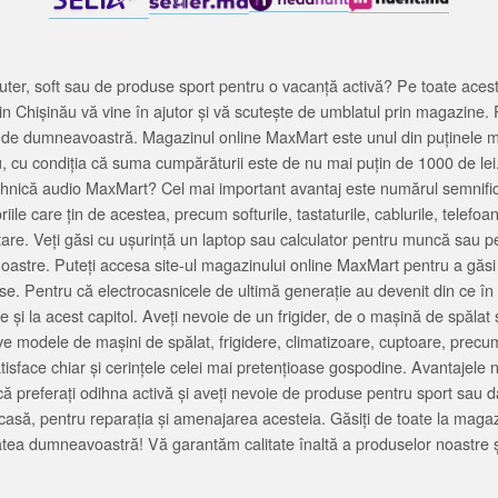
ter, soft sau de produse sport pentru o vacanță activă? Pe toate acestea
 Chișinău vă vine în ajutor și vă scutește de umblatul prin magazine. 
cată de dumneavoastră. Magazinul online MaxMart este unul din puținele 
u, cu condiția că suma cumpărăturii este de nu mai puțin de 1000 de lei
tehnică audio MaxMart? Cel mai important avantaj este numărul semnifica
ile care țin de acestea, precum softurile, tastaturile, cablurile, telef
tare. Veți găsi cu ușurință un laptop sau calculator pentru muncă sau p
noastre. Puteți accesa site-ul magazinului online MaxMart pentru a găsi
ase. Pentru că electrocasnicele de ultimă generație au devenit din ce în
și la acest capitol. Aveți nevoie de un frigider, de o mașină de spăl
e modele de mașini de spălat, frigidere, climatizoare, cuptoare, precum
satisface chiar și cerințele celei mai pretențioase gospodine. Avantajel
că preferați odihna activă și aveți nevoie de produse pentru sport sau dac
casă, pentru reparația și amenajarea acesteia. Găsiți de toate la maga
tea dumneavoastră! Vă garantăm calitate înaltă a produselor noastre ș