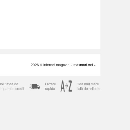
2026 © Internet magazin «
maxmart.md
»
bilitatea de
Livrare
Cea mai mare
umpara in credit
rapida
listă de articole