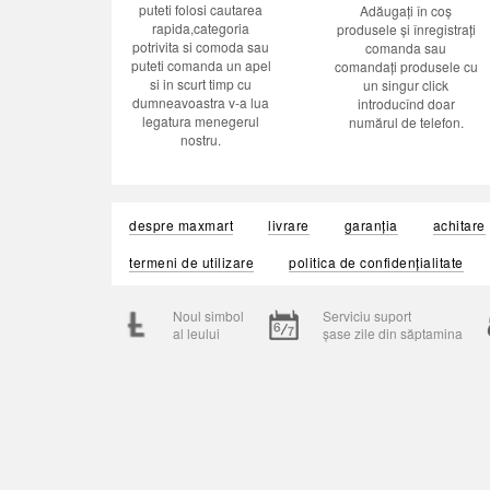
puteti folosi cautarea
Adăugați în coș
rapida,categoria
produsele și înregistrați
potrivita si comoda sau
comanda sau
puteti comanda un apel
comandați produsele cu
si in scurt timp cu
un singur click
dumneavoastra v-a lua
introducînd doar
legatura menegerul
numărul de telefon.
nostru.
despre maxmart
livrare
garanția
achitare
termeni de utilizare
politica de confidențialitate
Noul simbol
Serviciu suport
al leului
șase zile din săptamina