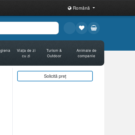
Română
Igiena
Viața de zi
Turism &
Animale de
cu zi
Outdoor
companie
Solicită preț