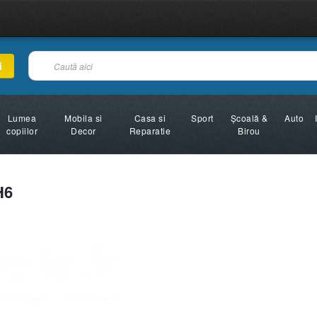
i
Lumea
Mobila si
Casa si
Sport
Şcoală &
Auto
copiilor
Decor
Reparatie
Birou
H6