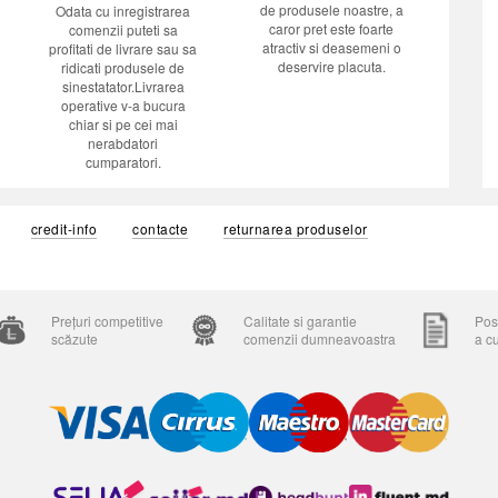
de produsele noastre, a
Odata cu inregistrarea
caror pret este foarte
comenzii puteti sa
atractiv si deasemeni o
profitati de livrare sau sa
deservire placuta.
ridicati produsele de
sinestatator.Livrarea
operative v-a bucura
chiar si pe cei mai
nerabdatori
cumparatori.
credit-info
contacte
returnarea produselor
Prețuri competitive
Calitate si garantie
Posi
scăzute
comenzii dumneavoastra
a c