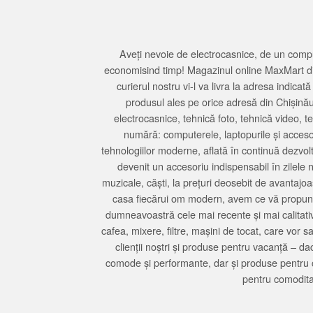
Aveți nevoie de electrocasnice, de un compu
economisind timp! Magazinul online MaxMart din
curierul nostru vi-l va livra la adresa indi
produsul ales pe orice adresă din Chișină
electrocasnice, tehnică foto, tehnică video, 
numără: computerele, laptopurile și accesori
tehnologiilor moderne, aflată în continuă dezvol
devenit un accesoriu indispensabil în zilele 
muzicale, căști, la prețuri deosebit de avantajo
casa fiecărui om modern, avem ce vă propune 
dumneavoastră cele mai recente și mai calitativ
cafea, mixere, filtre, mașini de tocat, care vor 
clienții noștri și produse pentru vacanță – da
comode și performante, dar și produse pentru 
pentru comodita