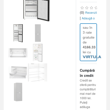
(0)
Recenzii
|
Adaugă o
recenzie
sau în
3 rate
gratuite
de
4166.33
lei cu
Cumpără
în credit
Credit se
oferă pentru
cumpărături
mai mari de
1000 lei.
Puteți
adăuga