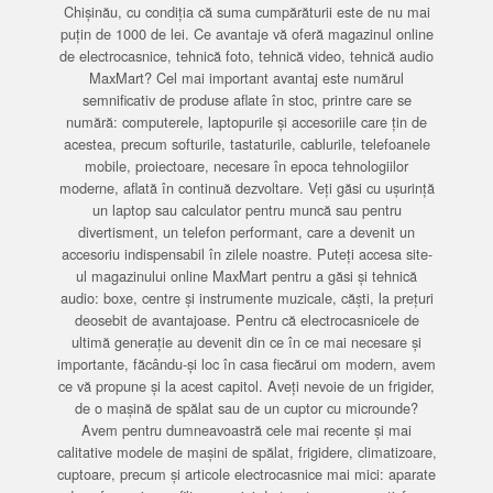
Chișinău, cu condiția că suma cumpărăturii este de nu mai
puțin de 1000 de lei. Ce avantaje vă oferă magazinul online
de electrocasnice, tehnică foto, tehnică video, tehnică audio
MaxMart? Cel mai important avantaj este numărul
semnificativ de produse aflate în stoc, printre care se
numără: computerele, laptopurile și accesoriile care țin de
acestea, precum softurile, tastaturile, cablurile, telefoanele
mobile, proiectoare, necesare în epoca tehnologiilor
moderne, aflată în continuă dezvoltare. Veți găsi cu ușurință
un laptop sau calculator pentru muncă sau pentru
divertisment, un telefon performant, care a devenit un
accesoriu indispensabil în zilele noastre. Puteți accesa site-
ul magazinului online MaxMart pentru a găsi și tehnică
audio: boxe, centre și instrumente muzicale, căști, la prețuri
deosebit de avantajoase. Pentru că electrocasnicele de
ultimă generație au devenit din ce în ce mai necesare și
importante, făcându-și loc în casa fiecărui om modern, avem
ce vă propune și la acest capitol. Aveți nevoie de un frigider,
de o mașină de spălat sau de un cuptor cu microunde?
Avem pentru dumneavoastră cele mai recente și mai
calitative modele de mașini de spălat, frigidere, climatizoare,
cuptoare, precum și articole electrocasnice mai mici: aparate