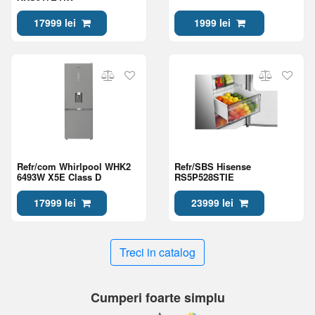
17999 lei
1999 lei
Refr/com Whirlpool WHK2
Refr/SBS Hisense
6493W X5E Class D
RS5P528STIE
17999 lei
23999 lei
Treci in catalog
Cumperi foarte simplu