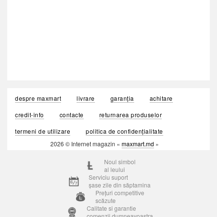
despre maxmart
livrare
garanția
achitare
credit-info
contacte
returnarea produselor
termeni de utilizare
politica de confidențialitate
2026 © Internet magazin «
maxmart.md
»
Noul simbol
al leului
Serviciu suport
șase zile din săptamina
Prețuri competitive
scăzute
Calitate si garantie
comenzii dumneavoastra