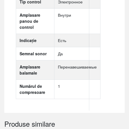
Tip control
Электронное
Amplasare
Внутри
panou de
control
Indicaţie
Есть
Semnal sonor
Да
Amplasare
Перенавешиваемые
balamale
Numărul de
1
compresoare
Produse similare