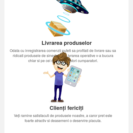
Livrarea produselor
Odata cu inregistrarea comenzii puteti sa profitati de livrare sau sa
ridicati produsele de sinestatator.Livrarea operative v-a bucura
chiar si pe cei mai nerabdatori cumparatori.
Clienți fericiți
Veți ramine satisfacuti de produsele noastre, a caror pret este
foarte atractiv si deasemeni o deservire placuta.