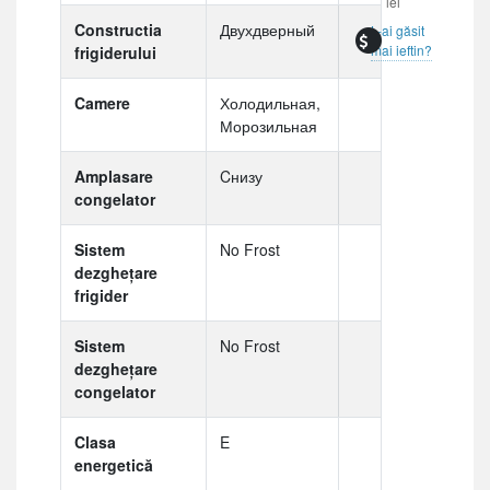
lei
Constructia
Двухдверный
L-ai găsit
mai ieftin?
frigiderului
Camere
Холодильная,
Морозильная
Amplasare
Cнизу
congelator
Sistem
No Frost
dezghețare
frigider
Sistem
No Frost
dezghețare
congelator
Clasa
E
energetică