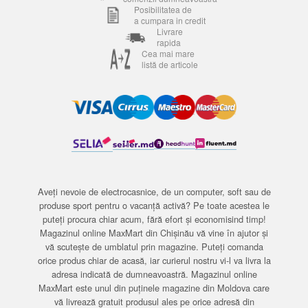
Posibilitatea de
a cumpara in credit
Livrare
rapida
Cea mai mare
listă de articole
Aveți nevoie de electrocasnice, de un computer, soft sau de
produse sport pentru o vacanță activă? Pe toate acestea le
puteți procura chiar acum, fără efort și economisind timp!
Magazinul online MaxMart din Chișinău vă vine în ajutor și
vă scutește de umblatul prin magazine. Puteți comanda
orice produs chiar de acasă, iar curierul nostru vi-l va livra la
adresa indicată de dumneavoastră. Magazinul online
MaxMart este unul din puținele magazine din Moldova care
vă livrează gratuit produsul ales pe orice adresă din