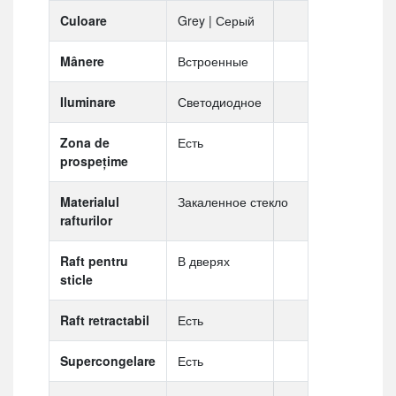
Culoare
Grey | Серый
Mânere
Встроенные
Iluminare
Светодиодное
Zona de
Есть
prospețime
Materialul
Закаленное стекло
rafturilor
Raft pentru
В дверях
sticle
Raft retractabil
Есть
Supercongelare
Есть