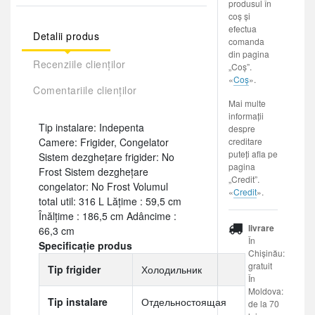
produsul în
coș și
efectua
Detalii produs
comanda
din pagina
Recenziile clienților
„Coș”.
«
Coș
».
Comentariile clienților
Mai multe
informații
Tip instalare: Indepenta
despre
Camere: Frigider, Congelator
creditare
puteți afla pe
Sistem dezghețare frigider: No
pagina
Frost Sistem dezghețare
„Credit”.
congelator: No Frost Volumul
«
Credit
».
total util: 316 L Lăţime : 59,5 cm
Înălţime : 186,5 cm Adâncime :
livrare
66,3 cm
În
Specificație produs
Chișinău:
gratuit
Tip frigider
Холодильник
În
Moldova:
Tip instalare
Отдельностоящая
de la 70