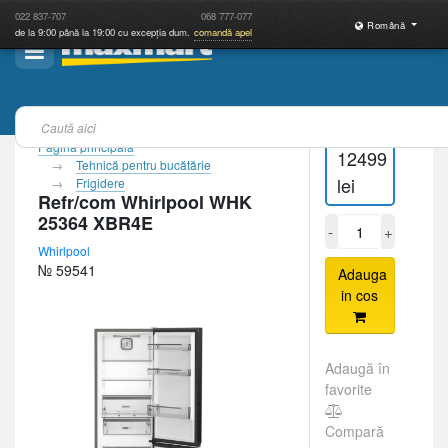
022
837-707
068
777-077
Română
de la 9:00 până la 19:00 cu excepția dum.
comandă apel
Pagina principală
12499
Tehnică pentru bucătărie
lei
Frigidere
Refr/com Whirlpool WHK
25364 XBR4E
-
+
Whirlpool
№ 59541
Adauga
in cos
Adaugă în
favorite
Compară