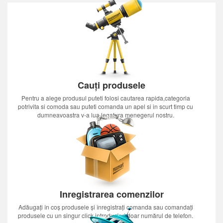
Cauți produsele
Pentru a alege produsul puteti folosi cautarea rapida,categoria
potrivita si comoda sau puteti comanda un apel si in scurt timp cu
dumneavoastra v-a lua legatura menegerul nostru.
Inregistrarea comenzilor
Adăugați în coș produsele și înregistrați comanda sau comandați
produsele cu un singur click introducînd doar numărul de telefon.