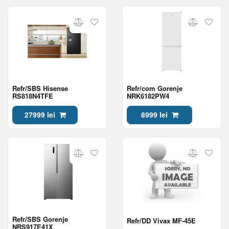
Refr/SBS Hisense
Refr/com Gorenje
RS818N4TFE
NRK6182PW4
27999 lei
8999 lei
Refr/SBS Gorenje
Refr/DD Vivax MF-45E
NRS917E41X