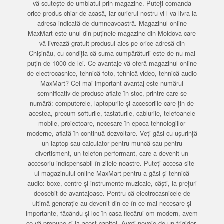
vă scutește de umblatul prin magazine. Puteți comanda
orice produs chiar de acasă, iar curierul nostru vi-l va livra la
adresa indicată de dumneavoastră. Magazinul online
MaxMart este unul din puținele magazine din Moldova care
vă livrează gratuit produsul ales pe orice adresă din
Chișinău, cu condiția că suma cumpărăturii este de nu mai
puțin de 1000 de lei. Ce avantaje vă oferă magazinul online
de electrocasnice, tehnică foto, tehnică video, tehnică audio
MaxMart? Cel mai important avantaj este numărul
semnificativ de produse aflate în stoc, printre care se
numără: computerele, laptopurile și accesoriile care țin de
acestea, precum softurile, tastaturile, cablurile, telefoanele
mobile, proiectoare, necesare în epoca tehnologiilor
moderne, aflată în continuă dezvoltare. Veți găsi cu ușurință
un laptop sau calculator pentru muncă sau pentru
divertisment, un telefon performant, care a devenit un
accesoriu indispensabil în zilele noastre. Puteți accesa site-
ul magazinului online MaxMart pentru a găsi și tehnică
audio: boxe, centre și instrumente muzicale, căști, la prețuri
deosebit de avantajoase. Pentru că electrocasnicele de
ultimă generație au devenit din ce în ce mai necesare și
importante, făcându-și loc în casa fiecărui om modern, avem
ce vă propune și la acest capitol. Aveți nevoie de un frigider,