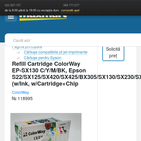
022
837-707
068
777-077
de la 9:00 până la 19:00 cu excepția dum.
comandă apel
Pagina principală
Solicită
Cărtuşe compatibile pt jet imprimante
preț
Cărtuşe pentru Epson
Refill Cartridge ColorWay
EP-SX130 C/Y/M/BK, Epson
S22/SX125/SX420/SX425/BX305/SX130/SX230
(w/Ink, w/Cartridge+Chip
ColorWay
№ 118995