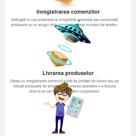
Inregistrarea comenzilor
Adăugați în coș produsele și înregistrați comanda sau comandați
produsele cu un singur click introducînd doar numărul de telefon.
Livrarea produselor
Odata cu inregistrarea comenzii puteti sa profitati de livrare sau sa
ridicati produsele de sinestatator.Livrarea operative v-a bucura
chiar si pe cei mai nerabdatori cumparatori.