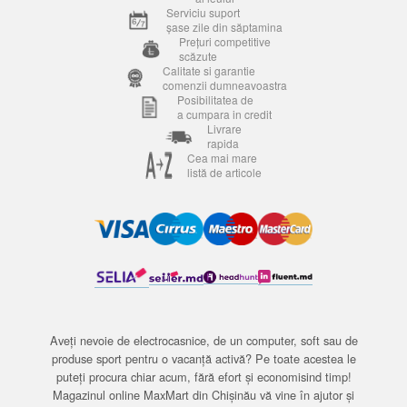
Serviciu suport
șase zile din săptamina
Prețuri competitive
scăzute
Calitate si garantie
comenzii dumneavoastra
Posibilitatea de
a cumpara in credit
Livrare
rapida
Cea mai mare
listă de articole
Aveți nevoie de electrocasnice, de un computer, soft sau de
produse sport pentru o vacanță activă? Pe toate acestea le
puteți procura chiar acum, fără efort și economisind timp!
Magazinul online MaxMart din Chișinău vă vine în ajutor și