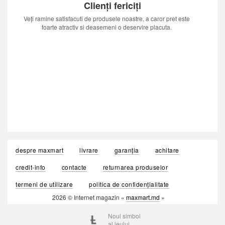
Clienți fericiți
Veți ramine satisfacuti de produsele noastre, a caror pret este
foarte atractiv si deasemeni o deservire placuta.
despre maxmart
livrare
garanția
achitare
credit-info
contacte
returnarea produselor
termeni de utilizare
politica de confidențialitate
2026 © Internet magazin «
maxmart.md
»
Noul simbol
al leului