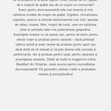
de o mașină de spălat sau de un cuptor cu microunde?
Avem pentru dumneavoastră cele mai recente și mai
calitative modele de mașini de spălat, frigidere, climatizoare,
cuptoare, precum și articole electrocasnice mai mici: aparate
de cafea, mixere, filtre, mașini de tocat, care vor satisface
chiar și cerințele celei mai pretențioase gospodine.
Avantajele noastre nu se opresc aici, pentru că avem pentru
clienții noștri și produse pentru vacanță – dacă preferați
odihna activă și aveți nevoie de produse pentru sport sau
dacă doriți să vă relaxați și vă plac device-urile comode și
performante, dar și produse pentru casă, pentru reparația și
amenajarea acesteia. Găsiți de toate la magazinul online
MaxMart din Chișinău, creat anume pentru comoditatea
dumneavoastră! Vă garantăm calitate înaltă a produselor
noastre și promptitudine!