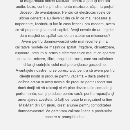
ul magazinului online MaxMart pentru a găsi și tehnică
audio: boxe, centre și instrumente muzicale, căști, la prețuri
deosebit de avantajoase. Pentru că electrocasnicele de
ultimă generație au devenit din ce în ce mai necesare și
importante, făcându-și loc în casa fiecărui om modern, avem
ce vă propune și la acest capitol. Aveți nevoie de un frigider,
de o mașină de spălat sau de un cuptor cu microunde?
Avem pentru dumneavoastră cele mai recente și mai
calitative modele de mașini de spălat, frigidere, climatizoare,
cuptoare, precum și articole electrocasnice mai mici: aparate
de cafea, mixere, filtre, mașini de tocat, care vor satisface
chiar și cerințele celei mai pretențioase gospodine.
Avantajele noastre nu se opresc aici, pentru că avem pentru
clienții noștri și produse pentru vacanță – dacă preferați
odihna activă și aveți nevoie de produse pentru sport sau
dacă doriți să vă relaxați și vă plac device-urile comode și
performante, dar și produse pentru casă, pentru reparația și
amenajarea acesteia. Găsiți de toate la magazinul online
MaxMart din Chișinău, creat anume pentru comoditatea
dumneavoastră! Vă garantăm calitate înaltă a produselor
noastre și promptitudine!