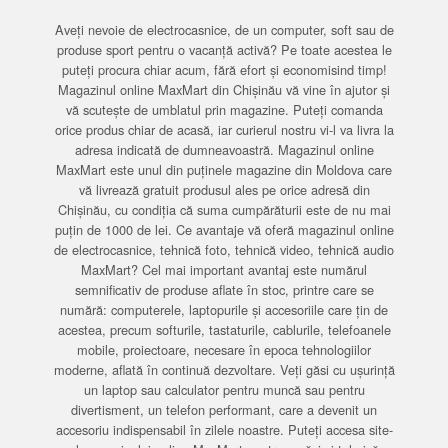
Aveți nevoie de electrocasnice, de un computer, soft sau de
produse sport pentru o vacanță activă? Pe toate acestea le
puteți procura chiar acum, fără efort și economisind timp!
Magazinul online MaxMart din Chișinău vă vine în ajutor și
vă scutește de umblatul prin magazine. Puteți comanda
orice produs chiar de acasă, iar curierul nostru vi-l va livra la
adresa indicată de dumneavoastră. Magazinul online
MaxMart este unul din puținele magazine din Moldova care
vă livrează gratuit produsul ales pe orice adresă din
Chișinău, cu condiția că suma cumpărăturii este de nu mai
puțin de 1000 de lei. Ce avantaje vă oferă magazinul online
de electrocasnice, tehnică foto, tehnică video, tehnică audio
MaxMart? Cel mai important avantaj este numărul
semnificativ de produse aflate în stoc, printre care se
numără: computerele, laptopurile și accesoriile care țin de
acestea, precum softurile, tastaturile, cablurile, telefoanele
mobile, proiectoare, necesare în epoca tehnologiilor
moderne, aflată în continuă dezvoltare. Veți găsi cu ușurință
un laptop sau calculator pentru muncă sau pentru
divertisment, un telefon performant, care a devenit un
accesoriu indispensabil în zilele noastre. Puteți accesa site-