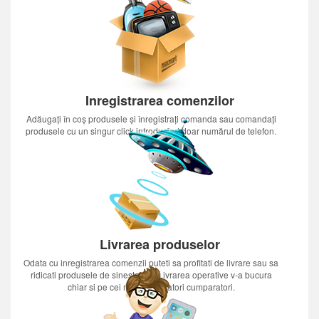
Inregistrarea comenzilor
Adăugați în coș produsele și înregistrați comanda sau comandați
produsele cu un singur click introducînd doar numărul de telefon.
Livrarea produselor
Odata cu inregistrarea comenzii puteti sa profitati de livrare sau sa
ridicati produsele de sinestatator.Livrarea operative v-a bucura
chiar si pe cei mai nerabdatori cumparatori.