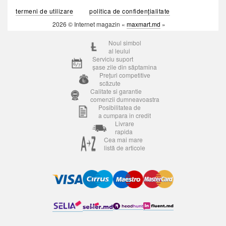
termeni de utilizare
politica de confidențialitate
2026 © Internet magazin «
maxmart.md
»
Noul simbol
al leului
Serviciu suport
șase zile din săptamina
Prețuri competitive
scăzute
Calitate si garantie
comenzii dumneavoastra
Posibilitatea de
a cumpara in credit
Livrare
rapida
Cea mai mare
listă de articole