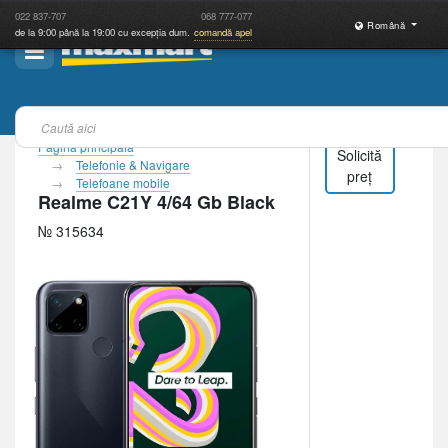
022
837-707
068
777-077
Română
de la 9:00 până la 19:00 cu excepția dum.
comandă apel
Pagina principală
Solicită
Telefonie & Navigare
preț
Telefoane mobile
Realme C21Y 4/64 Gb Black
№ 315634