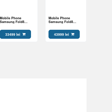
Mobile Phone
Mobile Phone
Samsung Fold8
Samsung Fold8
12/256Gb Lavender
16/1Tb Lavender
33499 lei
43999 lei