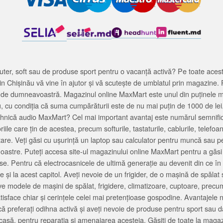
ter, soft sau de produse sport pentru o vacanță activă? Pe toate acestea
 Chișinău vă vine în ajutor și vă scutește de umblatul prin magazine. 
cată de dumneavoastră. Magazinul online MaxMart este unul din puținele 
u, cu condiția că suma cumpărăturii este de nu mai puțin de 1000 de lei
tehnică audio MaxMart? Cel mai important avantaj este numărul semnifica
ile care țin de acestea, precum softurile, tastaturile, cablurile, telef
tare. Veți găsi cu ușurință un laptop sau calculator pentru muncă sau p
noastre. Puteți accesa site-ul magazinului online MaxMart pentru a găsi
ase. Pentru că electrocasnicele de ultimă generație au devenit din ce în
și la acest capitol. Aveți nevoie de un frigider, de o mașină de spăl
e modele de mașini de spălat, frigidere, climatizoare, cuptoare, precum
satisface chiar și cerințele celei mai pretențioase gospodine. Avantajel
că preferați odihna activă și aveți nevoie de produse pentru sport sau dac
casă, pentru reparația și amenajarea acesteia. Găsiți de toate la maga