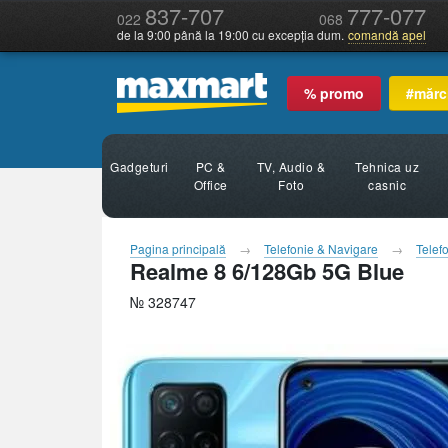
837-707
777-077
022
068
de la 9:00 până la 19:00 cu excepția dum.
comandă apel
% promo
#mărc
Gadgeturi
PC &
TV, Audio &
Tehnica uz
Office
Foto
casnic
Pagina principală
Telefonie & Navigare
Telef
Realme 8 6/128Gb 5G Blue
№ 328747