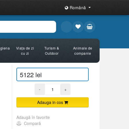
Română
Igiena
Viața de zi
Turism &
Animale de
cu zi
Outdoor
companie
5122 lei
-
+
Adauga in cos
Adaugă în favorite
Compară