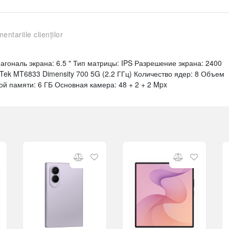
entariile clienților
гональ экрана: 6.5 " Тип матрицы: IPS Разрешение экрана: 2400
Tek MT6833 Dimensity 700 5G (2.2 ГГц) Количество ядер: 8 Объем
й памяти: 6 ГБ Основная камера: 48 + 2 + 2 Mpx