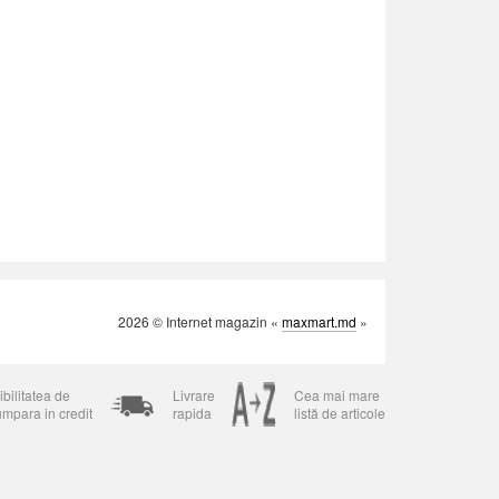
2026 © Internet magazin «
maxmart.md
»
bilitatea de
Livrare
Cea mai mare
umpara in credit
rapida
listă de articole