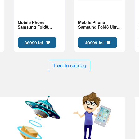
Mobile Phone
Mobile Phone
Samsung Fold8
Samsung Fold8 Ultra
12/512Gb Lavender
12/512Gb Violet
Shadow
36999 lei
40999 lei
Treci in catalog