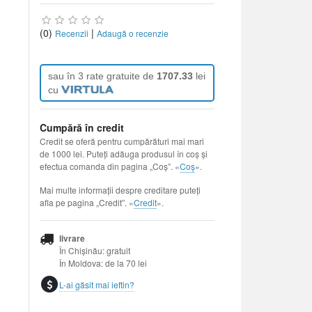
(0)
|
Recenzii
Adaugă o recenzie
sau în 3 rate gratuite de
1707.33
lei
cu
Cumpără în credit
Credit se oferă pentru cumpărături mai mari
de 1000 lei. Puteți adăuga produsul în coș și
efectua comanda din pagina „Coș”. «
Coș
».
Mai multe informații despre creditare puteți
afla pe pagina „Credit”. «
Credit
».
livrare
În Chișinău: gratuit
În Moldova: de la 70 lei
L-ai găsit mai ieftin?