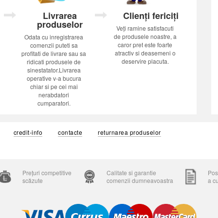
Livrarea
Clienți fericiți
produselor
Veți ramine satisfacuti
de produsele noastre, a
Odata cu inregistrarea
caror pret este foarte
comenzii puteti sa
atractiv si deasemeni o
profitati de livrare sau sa
deservire placuta.
ridicati produsele de
sinestatator.Livrarea
operative v-a bucura
chiar si pe cei mai
nerabdatori
cumparatori.
credit-info
contacte
returnarea produselor
Prețuri competitive
Calitate si garantie
Posi
scăzute
comenzii dumneavoastra
a c