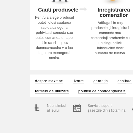
Cauți produsele
Inregistrarea
comenzilor
Pentru a alege produsul
puteti folosi cautarea
Adăugați în coș
rapida,categoria
produsele și înregistrați
potrivita si comoda sau
comanda sau
puteti comanda un apel
comandați produsele cu
si in scurt timp cu
un singur click
dumneavoastra v-a lua
introducînd doar
legatura menegerul
numărul de telefon.
nostru.
despre maxmart
livrare
garanția
achitare
termeni de utilizare
politica de confidențialitate
Noul simbol
Serviciu suport
al leului
șase zile din săptamina