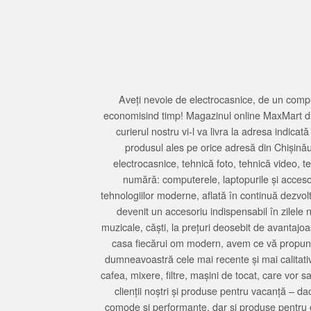
Aveți nevoie de electrocasnice, de un compu
economisind timp! Magazinul online MaxMart din
curierul nostru vi-l va livra la adresa indi
produsul ales pe orice adresă din Chișină
electrocasnice, tehnică foto, tehnică video, 
numără: computerele, laptopurile și accesori
tehnologiilor moderne, aflată în continuă dezvol
devenit un accesoriu indispensabil în zilele 
muzicale, căști, la prețuri deosebit de avantajo
casa fiecărui om modern, avem ce vă propune 
dumneavoastră cele mai recente și mai calitativ
cafea, mixere, filtre, mașini de tocat, care vor 
clienții noștri și produse pentru vacanță – da
comode și performante, dar și produse pentru 