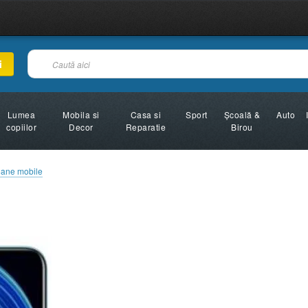
i
Lumea
Mobila si
Casa si
Sport
Şcoală &
Auto
copiilor
Decor
Reparatie
Birou
oane mobile