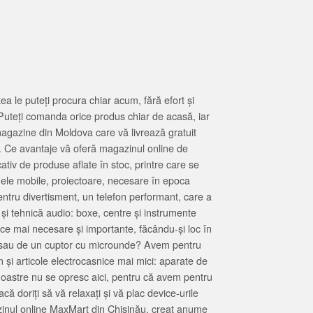
 le puteți procura chiar acum, fără efort și
Puteți comanda orice produs chiar de acasă, iar
magazine din Moldova care vă livrează gratuit
. Ce avantaje vă oferă magazinul online de
tiv de produse aflate în stoc, printre care se
oanele mobile, proiectoare, necesare în epoca
entru divertisment, un telefon performant, care a
 și tehnică audio: boxe, centre și instrumente
 ce mai necesare și importante, făcându-și loc în
at sau de un cuptor cu microunde? Avem pentru
 și articole electrocasnice mai mici: aparate de
e noastre nu se opresc aici, pentru că avem pentru
ă doriți să vă relaxați și vă plac device-urile
zinul online MaxMart din Chișinău, creat anume