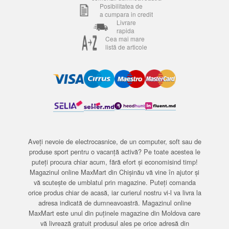
Posibilitatea de
a cumpara in credit
Livrare
rapida
Cea mai mare
listă de articole
Aveți nevoie de electrocasnice, de un computer, soft sau de
produse sport pentru o vacanță activă? Pe toate acestea le
puteți procura chiar acum, fără efort și economisind timp!
Magazinul online MaxMart din Chișinău vă vine în ajutor și
vă scutește de umblatul prin magazine. Puteți comanda
orice produs chiar de acasă, iar curierul nostru vi-l va livra la
adresa indicată de dumneavoastră. Magazinul online
MaxMart este unul din puținele magazine din Moldova care
vă livrează gratuit produsul ales pe orice adresă din