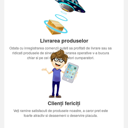
Livrarea produselor
Odata cu inregistrarea comenzii puteti sa profitati de livrare sau sa
ridicati produsele de sinestatator.Livrarea operative v-a bucura
chiar si pe cei mai nerabdatori cumparatori.
Clienți fericiți
Veți ramine satisfacuti de produsele noastre, a caror pret este
foarte atractiv si deasemeni o deservire placuta.