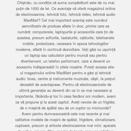
Chișinău, cu condiția că suma cumpărăturii este de nu mai
puțin de 1000 de lei. Ce avantaje vă oferă magazinul online
de electrocasnice, tehnică foto, tehnică video, tehnică audio
MaxMart? Cel mai important avantaj este numărul
semnificativ de produse aflate în stoc, printre care se
numără: computerele, laptopurile și accesoriile care țin de
acestea, precum softurile, tastaturile, cablurile, telefoanele
mobile, proiectoare, necesare în epoca tehnologiilor
moderne, aflată în continuă dezvoltare. Veți găsi cu ușurință
un laptop sau calculator pentru muncă sau pentru
divertisment, un telefon performant, care a devenit un
accesoriu indispensabil în zilele noastre. Puteți accesa site-
ul magazinului online MaxMart pentru a găsi și tehnică
audio: boxe, centre și instrumente muzicale, căști, la prețuri
deosebit de avantajoase. Pentru că electrocasnicele de
ultimă generație au devenit din ce în ce mai necesare și
importante, făcându-și loc în casa fiecărui om modern, avem
ce vă propune și la acest capitol. Aveți nevoie de un frigider,
de o mașină de spălat sau de un cuptor cu microunde?
Avem pentru dumneavoastră cele mai recente și mai
calitative modele de mașini de spălat, frigidere, climatizoare,
cuptoare, precum și articole electrocasnice mai mici: aparate