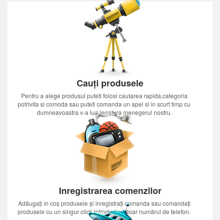
Cauți produsele
Pentru a alege produsul puteti folosi cautarea rapida,categoria
potrivita si comoda sau puteti comanda un apel si in scurt timp cu
dumneavoastra v-a lua legatura menegerul nostru.
Inregistrarea comenzilor
Adăugați în coș produsele și înregistrați comanda sau comandați
produsele cu un singur click introducînd doar numărul de telefon.