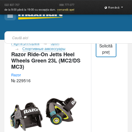
022
837-707
068
777-077
Română
de la 9:00 până la 19:00 cu excepția dum.
comandă apel
Pagina principală
Sport
Solicită
Спортивные акксессуары
preț
Razor Ride-On Jetts Heel
Wheels Green 23L (MC2/DS
MC3)
Razor
№ 229516