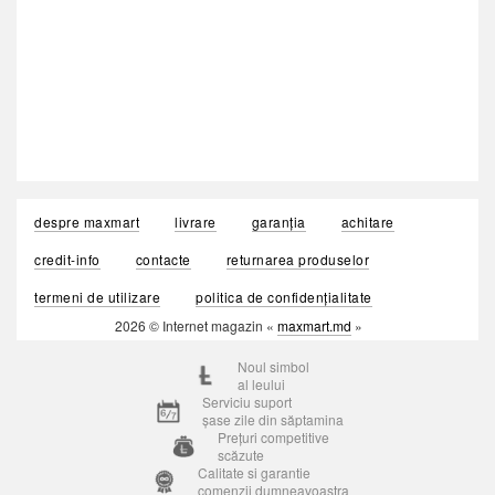
despre maxmart
livrare
garanția
achitare
credit-info
contacte
returnarea produselor
termeni de utilizare
politica de confidențialitate
2026 © Internet magazin «
maxmart.md
»
Noul simbol
al leului
Serviciu suport
șase zile din săptamina
Prețuri competitive
scăzute
Calitate si garantie
comenzii dumneavoastra