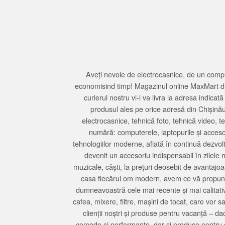
Aveți nevoie de electrocasnice, de un compu
economisind timp! Magazinul online MaxMart din
curierul nostru vi-l va livra la adresa indi
produsul ales pe orice adresă din Chișină
electrocasnice, tehnică foto, tehnică video, 
numără: computerele, laptopurile și accesori
tehnologiilor moderne, aflată în continuă dezvol
devenit un accesoriu indispensabil în zilele 
muzicale, căști, la prețuri deosebit de avantajo
casa fiecărui om modern, avem ce vă propune 
dumneavoastră cele mai recente și mai calitativ
cafea, mixere, filtre, mașini de tocat, care vor 
clienții noștri și produse pentru vacanță – da
comode și performante, dar și produse pentru 