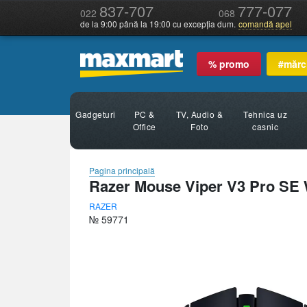
837-707
777-077
022
068
de la 9:00 până la 19:00 cu excepția dum.
comandă apel
% promo
#mărc
Gadgeturi
PC &
TV, Audio &
Tehnica uz
Office
Foto
casnic
Pagina principală
Razer Mouse Viper V3 Pro SE 
RAZER
№ 59771