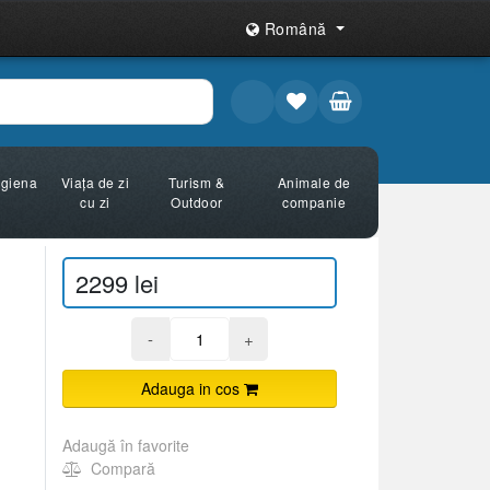
Română
Igiena
Viața de zi
Turism &
Animale de
cu zi
Outdoor
companie
2299 lei
-
+
Adauga in cos
Adaugă în favorite
Compară