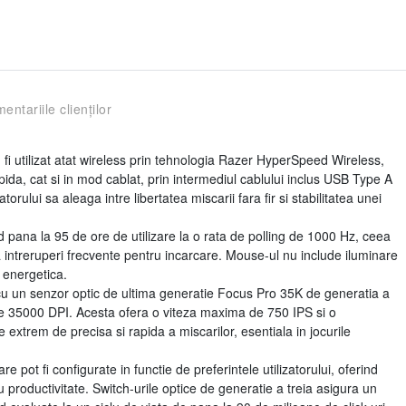
entariile clienților
fi utilizat atat wireless prin tehnologia Razer HyperSpeed Wireless,
ida, cat si in mod cablat, prin intermediul cablului inclus USB Type A
torului sa aleaga intre libertatea miscarii fara fir si stabilitatea unei
pana la 95 de ore de utilizare la o rata de polling de 1000 Hz, ceea
ara intreruperi frecvente pentru incarcare. Mouse-ul nu include iluminare
 energetica.
 cu un senzor optic de ultima generatie Focus Pro 35K de generatia a
de 35000 DPI. Acesta ofera o viteza maxima de 750 IPS si o
extrem de precisa si rapida a miscarilor, esentiala in jocurile
pot fi configurate in functie de preferintele utilizatorului, oferind
u productivitate. Switch-urile optice de generatie a treia asigura un