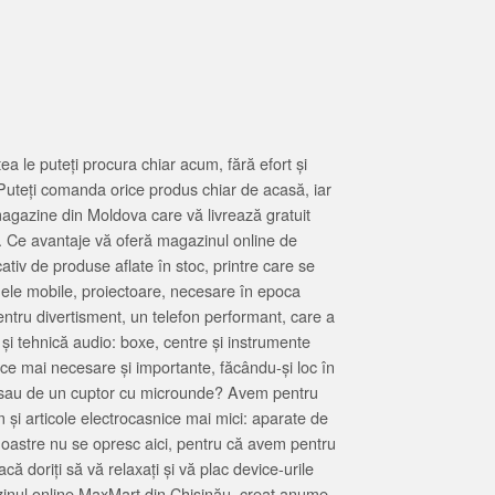
 le puteți procura chiar acum, fără efort și
Puteți comanda orice produs chiar de acasă, iar
magazine din Moldova care vă livrează gratuit
. Ce avantaje vă oferă magazinul online de
tiv de produse aflate în stoc, printre care se
oanele mobile, proiectoare, necesare în epoca
entru divertisment, un telefon performant, care a
 și tehnică audio: boxe, centre și instrumente
 ce mai necesare și importante, făcându-și loc în
at sau de un cuptor cu microunde? Avem pentru
 și articole electrocasnice mai mici: aparate de
e noastre nu se opresc aici, pentru că avem pentru
ă doriți să vă relaxați și vă plac device-urile
zinul online MaxMart din Chișinău, creat anume