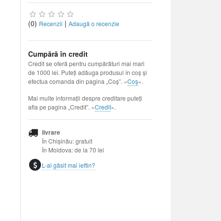
(0)
|
Recenzii
Adaugă o recenzie
Cumpără în credit
Credit se oferă pentru cumpărături mai mari
de 1000 lei. Puteți adăuga produsul în coș și
efectua comanda din pagina „Coș”. «
Coș
».
Mai multe informații despre creditare puteți
afla pe pagina „Credit”. «
Credit
».
livrare
În Chișinău: gratuit
În Moldova: de la 70 lei
L-ai găsit mai ieftin?