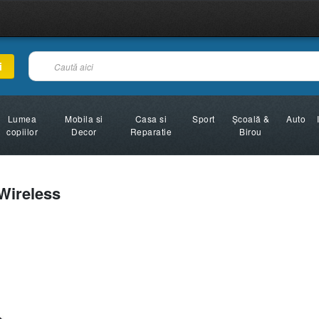
i
Lumea
Mobila si
Casa si
Sport
Şcoală &
Auto
copiilor
Decor
Reparatie
Birou
Wireless