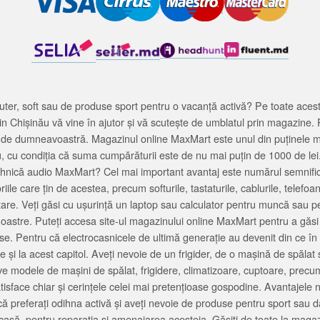
ter, soft sau de produse sport pentru o vacanță activă? Pe toate acestea
 Chișinău vă vine în ajutor și vă scutește de umblatul prin magazine. 
cată de dumneavoastră. Magazinul online MaxMart este unul din puținele 
u, cu condiția că suma cumpărăturii este de nu mai puțin de 1000 de lei
tehnică audio MaxMart? Cel mai important avantaj este numărul semnifica
ile care țin de acestea, precum softurile, tastaturile, cablurile, telef
tare. Veți găsi cu ușurință un laptop sau calculator pentru muncă sau p
noastre. Puteți accesa site-ul magazinului online MaxMart pentru a găsi
ase. Pentru că electrocasnicele de ultimă generație au devenit din ce în
și la acest capitol. Aveți nevoie de un frigider, de o mașină de spăl
e modele de mașini de spălat, frigidere, climatizoare, cuptoare, precum
satisface chiar și cerințele celei mai pretențioase gospodine. Avantajel
că preferați odihna activă și aveți nevoie de produse pentru sport sau dac
casă, pentru reparația și amenajarea acesteia. Găsiți de toate la maga