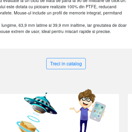
nd evaluate la un ciclu de viata de pana la 90 de milioane de click-uri.
ului este dotata cu picioare realizate 100% din PTFE, reducand
prafete. Mouse-ul include un profil de memorie integrat, permitand
 lungime, 63,9 mm latime si 39,9 mm inaltime, iar greutatea de doar
 mouse extrem de usor, ideal pentru miscari rapide si precise.
Treci in catalog