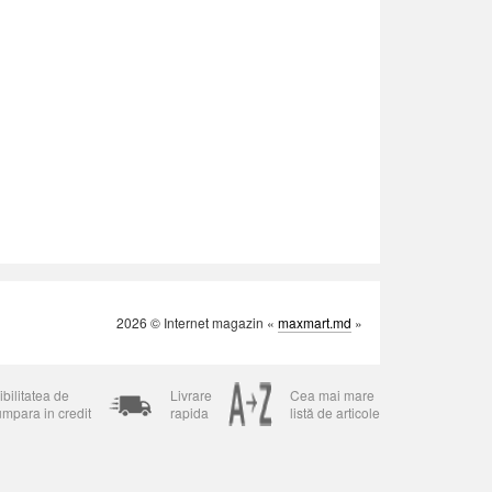
2026 © Internet magazin «
maxmart.md
»
bilitatea de
Livrare
Cea mai mare
umpara in credit
rapida
listă de articole