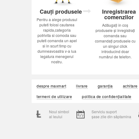
Cauți produsele
Inregistrarea
comenzilor
Pentru a alege produsul
puteti folosi cautarea
Adăugați în coș
rapida,categoria
produsele și înregistrați
potrivita si comoda sau
comanda sau
puteti comanda un apel
comandați produsele cu
si in scurt timp cu
un singur click
dumneavoastra v-a lua
introducînd doar
legatura menegerul
numărul de telefon.
nostru.
despre maxmart
livrare
garanția
achitare
termeni de utilizare
politica de confidențialitate
Noul simbol
Serviciu suport
al leului
șase zile din săptamina