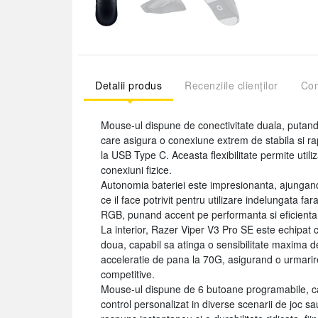
Detalii produs
Recenziile clienților
Com
Mouse-ul dispune de conectivitate duala, putand 
care asigura o conexiune extrem de stabila si rap
la USB Type C. Aceasta flexibilitate permite utiliza
conexiuni fizice.
Autonomia bateriei este impresionanta, ajungand 
ce il face potrivit pentru utilizare indelungata f
RGB, punand accent pe performanta si eficienta
La interior, Razer Viper V3 Pro SE este echipat
doua, capabil sa atinga o sensibilitate maxima 
acceleratie de pana la 70G, asigurand o urmarire 
competitive.
Mouse-ul dispune de 6 butoane programabile, care 
control personalizat in diverse scenarii de joc sa