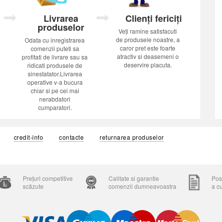
Livrarea
Clienți fericiți
produselor
Veți ramine satisfacuti
de produsele noastre, a
Odata cu inregistrarea
caror pret este foarte
comenzii puteti sa
atractiv si deasemeni o
profitati de livrare sau sa
deservire placuta.
ridicati produsele de
sinestatator.Livrarea
operative v-a bucura
chiar si pe cei mai
nerabdatori
cumparatori.
credit-info
contacte
returnarea produselor
Prețuri competitive
Calitate si garantie
Posi
scăzute
comenzii dumneavoastra
a c