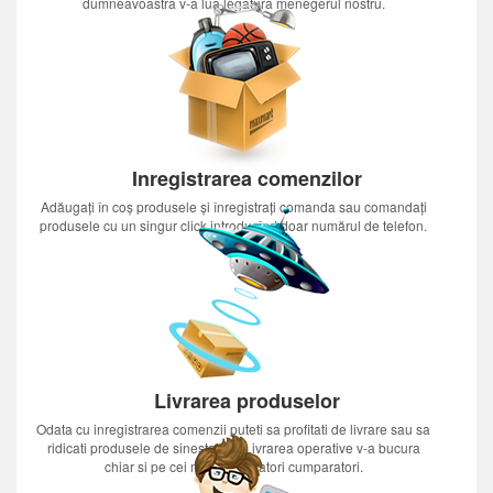
dumneavoastra v-a lua legatura menegerul nostru.
Inregistrarea comenzilor
Adăugați în coș produsele și înregistrați comanda sau comandați
produsele cu un singur click introducînd doar numărul de telefon.
Livrarea produselor
Odata cu inregistrarea comenzii puteti sa profitati de livrare sau sa
ridicati produsele de sinestatator.Livrarea operative v-a bucura
chiar si pe cei mai nerabdatori cumparatori.