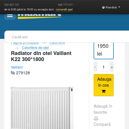
022
837-707
068
777-077
Română
de la 9:00 până la 19:00 cu excepția dum.
comandă apel
Pagina principală
Calorifere
1950
Calorifere de oţel
Radiator din otel Vaillant
lei
K22 300*1800
-
+
Vaillant
№ 279128
Adauga
in cos
Adaugă în
favorite
Compară