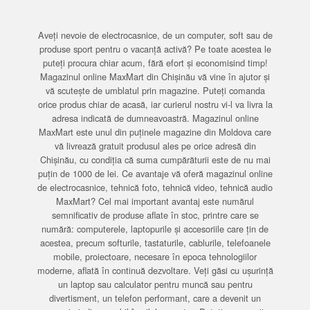
Aveți nevoie de electrocasnice, de un computer, soft sau de
produse sport pentru o vacanță activă? Pe toate acestea le
puteți procura chiar acum, fără efort și economisind timp!
Magazinul online MaxMart din Chișinău vă vine în ajutor și
vă scutește de umblatul prin magazine. Puteți comanda
orice produs chiar de acasă, iar curierul nostru vi-l va livra la
adresa indicată de dumneavoastră. Magazinul online
MaxMart este unul din puținele magazine din Moldova care
vă livrează gratuit produsul ales pe orice adresă din
Chișinău, cu condiția că suma cumpărăturii este de nu mai
puțin de 1000 de lei. Ce avantaje vă oferă magazinul online
de electrocasnice, tehnică foto, tehnică video, tehnică audio
MaxMart? Cel mai important avantaj este numărul
semnificativ de produse aflate în stoc, printre care se
numără: computerele, laptopurile și accesoriile care țin de
acestea, precum softurile, tastaturile, cablurile, telefoanele
mobile, proiectoare, necesare în epoca tehnologiilor
moderne, aflată în continuă dezvoltare. Veți găsi cu ușurință
un laptop sau calculator pentru muncă sau pentru
divertisment, un telefon performant, care a devenit un