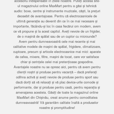
accesoriu indispensabil în zilele noastre. Puteți accesa site-
ul magazinului online MaxMart pentru a găsi și tehnică
audio: boxe, centre și instrumente muzicale, căști, la prețuri
deosebit de avantajoase. Pentru că electrocasnicele de
ultimă generație au devenit din ce în ce mai necesare și
importante, făcându-și loc în casa fiecărui om modern, avem
ce vă propune și la acest capitol. Aveți nevoie de un frigider,
de o mașină de spălat sau de un cuptor cu microunde?
Avem pentru dumneavoastră cele mai recente și mai
calitative modele de mașini de spălat, frigidere, climatizoare,
cuptoare, precum și articole electrocasnice mai mici: aparate
de cafea, mixere, filtre, mașini de tocat, care vor satisface
chiar și cerințele celei mai pretențioase gospodine.
Avantajele noastre nu se opresc aici, pentru că avem pentru
clienții noștri și produse pentru vacanță – dacă preferați
odihna activă și aveți nevoie de produse pentru sport sau
dacă doriți să vă relaxați și vă plac device-urile comode și
performante, dar și produse pentru casă, pentru reparația și
amenajarea acesteia. Găsiți de toate la magazinul online
MaxMart din Chișinău, creat anume pentru comoditatea
dumneavoastră! Vă garantăm calitate înaltă a produselor
noastre și promptitudine!