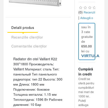
(0)
Recenzii
|
Adaugă o
recenzie
Detalii produs
sau în
3 rate
Recenziile clienților
gratuite
de
Comentariile clienților
650.00
lei cu
Radiator din otel Vaillant K22
300*1800 Производитель:
Vaillant Материал: сталь Тип:
Cumpără
панельный Тип панельного
în credit
радиатора: тип 22 Высота: 300
Credit se
oferă pentru
мм Длина: 1800 мм
cumpărături
Подключение: боковое
mai mari de
Толщина металла: 1.15 мм
1000 lei.
Теплоотдача: 1596 Вт Рабочее
Puteți
давление: 10 Бар
adăuga