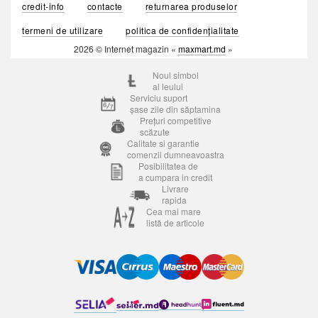
credit-info
contacte
returnarea produselor
termeni de utilizare
politica de confidențialitate
2026 © Internet magazin «
maxmart.md
»
Noul simbol
al leului
Serviciu suport
șase zile din săptamina
Prețuri competitive
scăzute
Calitate si garantie
comenzii dumneavoastra
Posibilitatea de
a cumpara in credit
Livrare
rapida
Cea mai mare
listă de articole