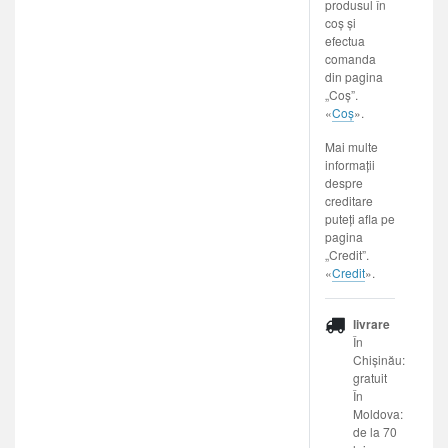
produsul în
coș și
efectua
comanda
din pagina
„Coș”.
«
Coș
».
Mai multe
informații
despre
creditare
puteți afla pe
pagina
„Credit”.
«
Credit
».
livrare
În
Chișinău:
gratuit
În
Moldova:
de la 70