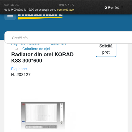
022
837-707
068
777-077
Română
de la 9:00 până la 19:00 cu excepția dum.
comandă apel
Pagina principală
Calorifere
Solicită
Calorifere de oţel
preț
Radiator din otel KORAD
K33 300*600
Elephone
№ 203127