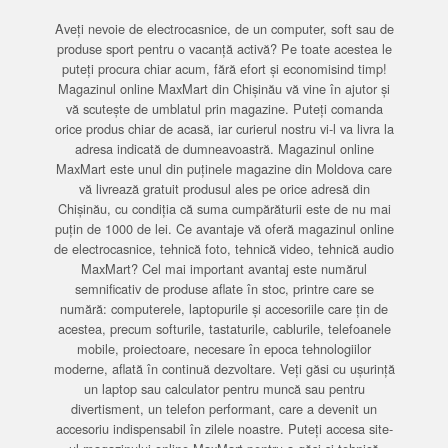
Aveți nevoie de electrocasnice, de un computer, soft sau de
produse sport pentru o vacanță activă? Pe toate acestea le
puteți procura chiar acum, fără efort și economisind timp!
Magazinul online MaxMart din Chișinău vă vine în ajutor și
vă scutește de umblatul prin magazine. Puteți comanda
orice produs chiar de acasă, iar curierul nostru vi-l va livra la
adresa indicată de dumneavoastră. Magazinul online
MaxMart este unul din puținele magazine din Moldova care
vă livrează gratuit produsul ales pe orice adresă din
Chișinău, cu condiția că suma cumpărăturii este de nu mai
puțin de 1000 de lei. Ce avantaje vă oferă magazinul online
de electrocasnice, tehnică foto, tehnică video, tehnică audio
MaxMart? Cel mai important avantaj este numărul
semnificativ de produse aflate în stoc, printre care se
numără: computerele, laptopurile și accesoriile care țin de
acestea, precum softurile, tastaturile, cablurile, telefoanele
mobile, proiectoare, necesare în epoca tehnologiilor
moderne, aflată în continuă dezvoltare. Veți găsi cu ușurință
un laptop sau calculator pentru muncă sau pentru
divertisment, un telefon performant, care a devenit un
accesoriu indispensabil în zilele noastre. Puteți accesa site-