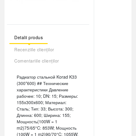
Detalii produs
Recenziile clienților
Comentariile clienților
Радиатор стальной Korad K33
(300*600) ## Технические
характеристики Давление
рабочее: 10; DN: 15; Размеры:
155x300x600; Материал:
Сталь; Тип: 33; Высота: 300;
Длинна: 600; Ширина: 155;
Мощность(100W = 1
m2)75/65°C: 853W; Мощность
(100W = 1 m2)90/70°C: 1055W;