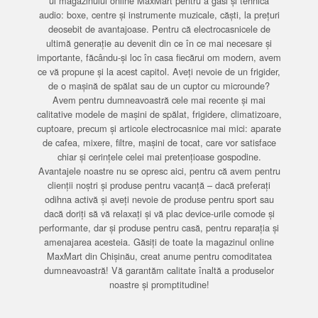
ul magazinului online MaxMart pentru a găsi și tehnică
audio: boxe, centre și instrumente muzicale, căști, la prețuri
deosebit de avantajoase. Pentru că electrocasnicele de
ultimă generație au devenit din ce în ce mai necesare și
importante, făcându-și loc în casa fiecărui om modern, avem
ce vă propune și la acest capitol. Aveți nevoie de un frigider,
de o mașină de spălat sau de un cuptor cu microunde?
Avem pentru dumneavoastră cele mai recente și mai
calitative modele de mașini de spălat, frigidere, climatizoare,
cuptoare, precum și articole electrocasnice mai mici: aparate
de cafea, mixere, filtre, mașini de tocat, care vor satisface
chiar și cerințele celei mai pretențioase gospodine.
Avantajele noastre nu se opresc aici, pentru că avem pentru
clienții noștri și produse pentru vacanță – dacă preferați
odihna activă și aveți nevoie de produse pentru sport sau
dacă doriți să vă relaxați și vă plac device-urile comode și
performante, dar și produse pentru casă, pentru reparația și
amenajarea acesteia. Găsiți de toate la magazinul online
MaxMart din Chișinău, creat anume pentru comoditatea
dumneavoastră! Vă garantăm calitate înaltă a produselor
noastre și promptitudine!