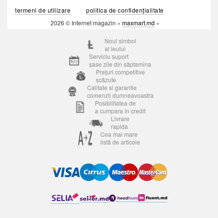
termeni de utilizare
politica de confidențialitate
2026 © Internet magazin «
maxmart.md
»
Noul simbol
al leului
Serviciu suport
șase zile din săptamina
Prețuri competitive
scăzute
Calitate si garantie
comenzii dumneavoastra
Posibilitatea de
a cumpara in credit
Livrare
rapida
Cea mai mare
listă de articole