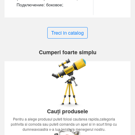
Подключение: боковое;
Treci in catalog
Cumperi foarte simplu
Cauți produsele
Pentru a alege produsul puteti folosi cautarea rapida,categoria
potrivita si comoda sau puteti comanda un apel si in scurt timp cu
dumneavoastra v-a lua legatura menegerul nostru.