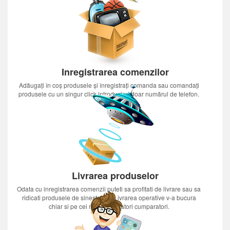
Inregistrarea comenzilor
Adăugați în coș produsele și înregistrați comanda sau comandați
produsele cu un singur click introducînd doar numărul de telefon.
Livrarea produselor
Odata cu inregistrarea comenzii puteti sa profitati de livrare sau sa
ridicati produsele de sinestatator.Livrarea operative v-a bucura
chiar si pe cei mai nerabdatori cumparatori.