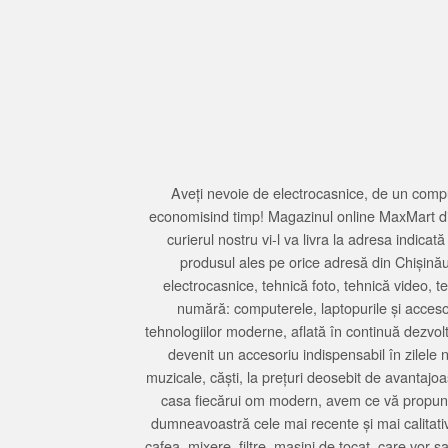
Aveți nevoie de electrocasnice, de un compu
economisind timp! Magazinul online MaxMart din
curierul nostru vi-l va livra la adresa indi
produsul ales pe orice adresă din Chișină
electrocasnice, tehnică foto, tehnică video, 
numără: computerele, laptopurile și accesori
tehnologiilor moderne, aflată în continuă dezvol
devenit un accesoriu indispensabil în zilele 
muzicale, căști, la prețuri deosebit de avantajo
casa fiecărui om modern, avem ce vă propune 
dumneavoastră cele mai recente și mai calitativ
cafea, mixere, filtre, mașini de tocat, care vor 