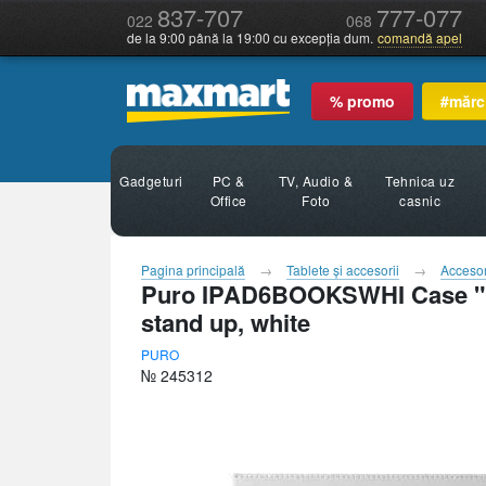
837-707
777-077
022
068
de la 9:00 până la 19:00 cu excepția dum.
comandă apel
% promo
#mărc
Gadgeturi
PC &
TV, Audio &
Tehnica uz
Office
Foto
casnic
Pagina principală
Tablete şi accesorii
Accesor
Puro IPAD6BOOKSWHI Case "Boo
stand up, white
PURO
№ 245312