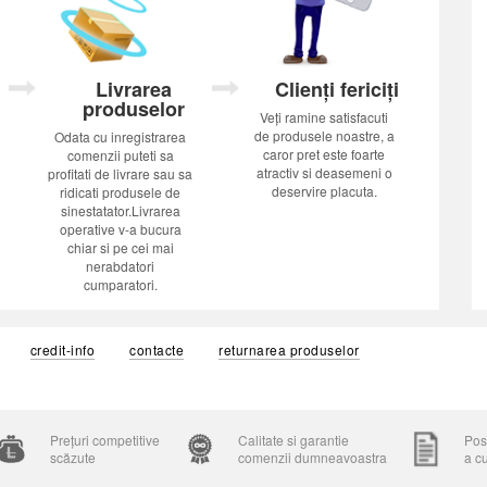
Livrarea
Clienți fericiți
produselor
Veți ramine satisfacuti
de produsele noastre, a
Odata cu inregistrarea
caror pret este foarte
comenzii puteti sa
atractiv si deasemeni o
profitati de livrare sau sa
deservire placuta.
ridicati produsele de
sinestatator.Livrarea
operative v-a bucura
chiar si pe cei mai
nerabdatori
cumparatori.
credit-info
contacte
returnarea produselor
Prețuri competitive
Calitate si garantie
Posi
scăzute
comenzii dumneavoastra
a c