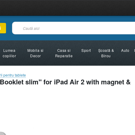
i
Lumea
Mobila si
Casa si
Sport
Şcoală &
Auto
copiilor
Decor
Reparatie
Birou
ii pentru tablete
klet slim" for iPad Air 2 with magnet &