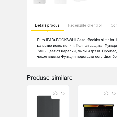
Detalii produs
Recenziile clienților
Com
Puro IPAD6BOOKSWHI Case "Booklet slim" for iP
качество исполнения; Полная защита; Функц
Защищает от царапин, пыли и грязи. Произво
чехол-книжка Функция подставки есть Цвет б
Produse similare