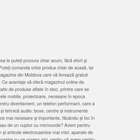
 le puteți procura chiar acum, fără efort și
Puteți comanda orice produs chiar de acasă, iar
magazine din Moldova care vă livrează gratuit
. Ce avantaje vă oferă magazinul online de
tiv de produse aflate în stoc, printre care se
oanele mobile, proiectoare, necesare în epoca
entru divertisment, un telefon performant, care a
 și tehnică audio: boxe, centre și instrumente
 ce mai necesare și importante, făcându-și loc în
at sau de un cuptor cu microunde? Avem pentru
 și articole electrocasnice mai mici: aparate de
e noastre nu se opresc aici, pentru că avem pentru