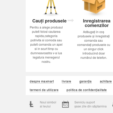
Cauți produsele
Inregistrarea
comenzilor
Pentru a alege produsul
puteti folosi cautarea
Adăugați în coș
rapida,categoria
produsele și înregistrați
potrivita si comoda sau
comanda sau
puteti comanda un apel
comandați produsele cu
si in scurt timp cu
un singur click
dumneavoastra v-a lua
introducînd doar
legatura menegerul
numărul de telefon.
nostru.
despre maxmart
livrare
garanția
achitare
termeni de utilizare
politica de confidențialitate
Noul simbol
Serviciu suport
al leului
șase zile din săptamina