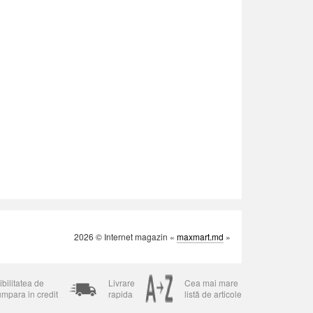
2026 © Internet magazin «
maxmart.md
»
bilitatea de
Livrare
Cea mai mare
umpara in credit
rapida
listă de articole