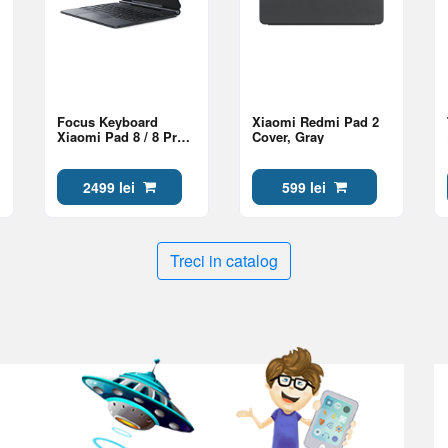
Focus Keyboard
Xiaomi Redmi Pad 2
Xiaomi Pad 8 / 8 Pro,
Cover, Gray
(US English), Gray
2499 lei
599 lei
Treci in catalog