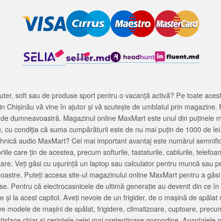
ter, soft sau de produse sport pentru o vacanță activă? Pe toate acestea
 Chișinău vă vine în ajutor și vă scutește de umblatul prin magazine. 
cată de dumneavoastră. Magazinul online MaxMart este unul din puținele 
u, cu condiția că suma cumpărăturii este de nu mai puțin de 1000 de lei
tehnică audio MaxMart? Cel mai important avantaj este numărul semnifica
ile care țin de acestea, precum softurile, tastaturile, cablurile, telef
tare. Veți găsi cu ușurință un laptop sau calculator pentru muncă sau p
noastre. Puteți accesa site-ul magazinului online MaxMart pentru a găsi
ase. Pentru că electrocasnicele de ultimă generație au devenit din ce în
și la acest capitol. Aveți nevoie de un frigider, de o mașină de spăl
e modele de mașini de spălat, frigidere, climatizoare, cuptoare, precum
satisface chiar și cerințele celei mai pretențioase gospodine. Avantajel