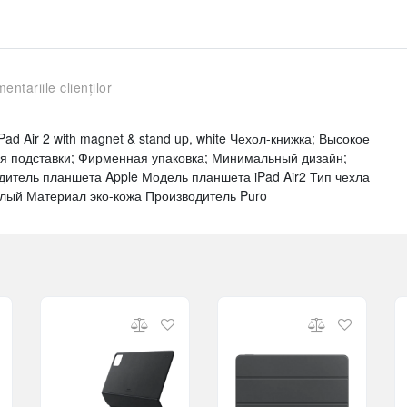
entariile clienților
ad Air 2 with magnet & stand up, white Чехол-книжка; Высокое
ия подставки; Фирменная упаковка; Минимальный дизайн;
дитель планшета Apple Модель планшета iPad Air2 Тип чехла
елый Материал эко-кожа Производитель Puro