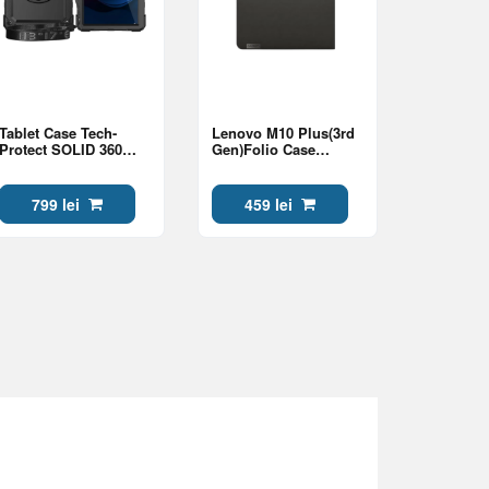
Tablet Case Tech-
Lenovo M10 Plus(3rd
Protect SOLID 360
Gen)Folio Case
Lenovo Tab M11 (11"),
Grey(WW)
Black
799 lei
459 lei