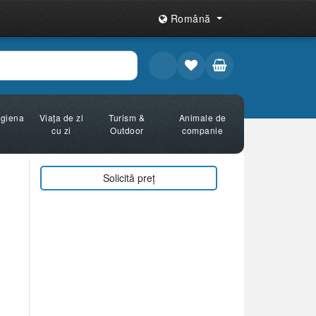
Română
Igiena
Viața de zi
Turism &
Animale de
cu zi
Outdoor
companie
Solicită preț