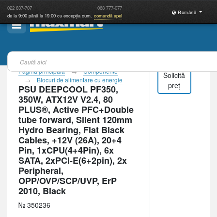
022
837-707
068
777-077
Română
de la 9:00 până la 19:00 cu excepția dum.
comandă apel
Pagina principală
Componente
Solicită
Blocuri de alimentare cu energie
preț
PSU DEEPCOOL PF350,
350W, ATX12V V2.4, 80
PLUS®, Active PFC+Double
tube forward, Silent 120mm
Hydro Bearing, Flat Black
Cables, +12V (26A), 20+4
Pin, 1xCPU(4+4Pin), 6x
SATA, 2xPCI-E(6+2pin), 2x
Peripheral,
OPP/OVP/SCP/UVP, ErP
2010, Black
№ 350236