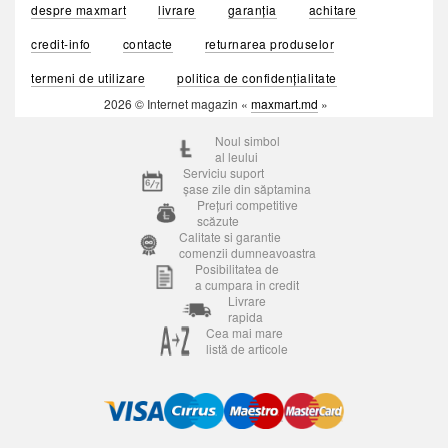
despre maxmart
livrare
garanția
achitare
credit-info
contacte
returnarea produselor
termeni de utilizare
politica de confidențialitate
2026 © Internet magazin «
maxmart.md
»
Noul simbol
al leului
Serviciu suport
șase zile din săptamina
Prețuri competitive
scăzute
Calitate si garantie
comenzii dumneavoastra
Posibilitatea de
a cumpara in credit
Livrare
rapida
Cea mai mare
listă de articole