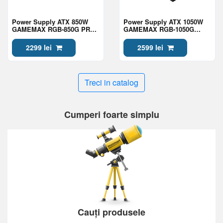
Power Supply ATX 850W
Power Supply ATX 1050W
GAMEMAX RGB-850G PRO,
GAMEMAX RGB-1050G
80+ Gold, 140mm ARGB,
PRO, 80+ Gold, 140mm
Active PFC, ATX 3.1,
ARGB, Active PFC, ATX 3.1,
2299 lei
2599 lei
PCIe5.1, Full Modular, Black
PCIe5.1, Full Modular, Black
Treci in catalog
Cumperi foarte simplu
Cauți produsele