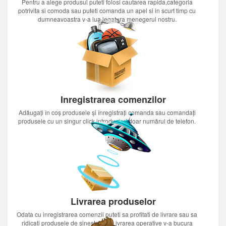
Pentru a alege produsul puteti folosi cautarea rapida,categoria
potrivita si comoda sau puteti comanda un apel si in scurt timp cu
dumneavoastra v-a lua legatura menegerul nostru.
Inregistrarea comenzilor
Adăugați în coș produsele și înregistrați comanda sau comandați
produsele cu un singur click introducînd doar numărul de telefon.
Livrarea produselor
Odata cu inregistrarea comenzii puteti sa profitati de livrare sau sa
ridicati produsele de sinestatator.Livrarea operative v-a bucura