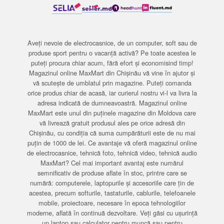
Aveți nevoie de electrocasnice, de un computer, soft sau de
produse sport pentru o vacanță activă? Pe toate acestea le
puteți procura chiar acum, fără efort și economisind timp!
Magazinul online MaxMart din Chișinău vă vine în ajutor și
vă scutește de umblatul prin magazine. Puteți comanda
orice produs chiar de acasă, iar curierul nostru vi-l va livra la
adresa indicată de dumneavoastră. Magazinul online
MaxMart este unul din puținele magazine din Moldova care
vă livrează gratuit produsul ales pe orice adresă din
Chișinău, cu condiția că suma cumpărăturii este de nu mai
puțin de 1000 de lei. Ce avantaje vă oferă magazinul online
de electrocasnice, tehnică foto, tehnică video, tehnică audio
MaxMart? Cel mai important avantaj este numărul
semnificativ de produse aflate în stoc, printre care se
numără: computerele, laptopurile și accesoriile care țin de
acestea, precum softurile, tastaturile, cablurile, telefoanele
mobile, proiectoare, necesare în epoca tehnologiilor
moderne, aflată în continuă dezvoltare. Veți găsi cu ușurință
un laptop sau calculator pentru muncă sau pentru