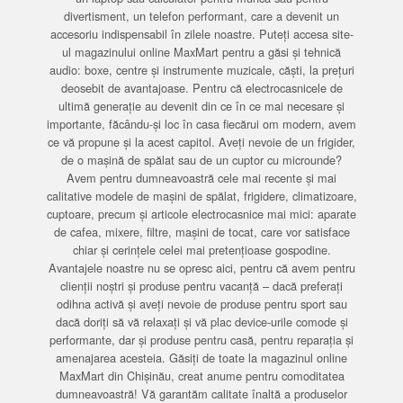
divertisment, un telefon performant, care a devenit un
accesoriu indispensabil în zilele noastre. Puteți accesa site-
ul magazinului online MaxMart pentru a găsi și tehnică
audio: boxe, centre și instrumente muzicale, căști, la prețuri
deosebit de avantajoase. Pentru că electrocasnicele de
ultimă generație au devenit din ce în ce mai necesare și
importante, făcându-și loc în casa fiecărui om modern, avem
ce vă propune și la acest capitol. Aveți nevoie de un frigider,
de o mașină de spălat sau de un cuptor cu microunde?
Avem pentru dumneavoastră cele mai recente și mai
calitative modele de mașini de spălat, frigidere, climatizoare,
cuptoare, precum și articole electrocasnice mai mici: aparate
de cafea, mixere, filtre, mașini de tocat, care vor satisface
chiar și cerințele celei mai pretențioase gospodine.
Avantajele noastre nu se opresc aici, pentru că avem pentru
clienții noștri și produse pentru vacanță – dacă preferați
odihna activă și aveți nevoie de produse pentru sport sau
dacă doriți să vă relaxați și vă plac device-urile comode și
performante, dar și produse pentru casă, pentru reparația și
amenajarea acesteia. Găsiți de toate la magazinul online
MaxMart din Chișinău, creat anume pentru comoditatea
dumneavoastră! Vă garantăm calitate înaltă a produselor