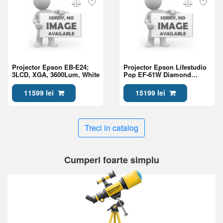
Projector Epson EB-E24;
Projector Epson Lifestudio
3LCD, XGA, 3600Lum, White
Pop EF-61W Diamond
White, Portable Smart
Projector, Sound by Bose,
11599 lei
15199 lei
Google TV, Full HD
Treci in catalog
Cumperi foarte simplu