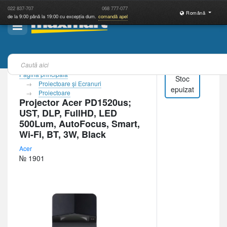
022
837-707
068
777-077
Română
de la 9:00 până la 19:00 cu excepția dum.
comandă apel
Pagina principală
Stoc
Proiectoare şi Ecranuri
epuizat
Proiectoare
Projector Acer PD1520us;
UST, DLP, FullHD, LED
500Lum, AutoFocus, Smart,
Wi-Fi, BT, 3W, Black
Acer
№ 1901