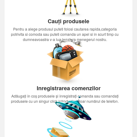
Cauți produsele
Pentru a alege produsul puteti folosi cautarea rapida,categoria
potrivita si comoda sau puteti comanda un apel si in scurt timp cu
dumneavoastra v-a lua legatura menegerul nostru.
Inregistrarea comenzilor
Adăugați în coș produsele și înregistrați comanda sau comandați
produsele cu un singur click introducînd doar numărul de telefon.