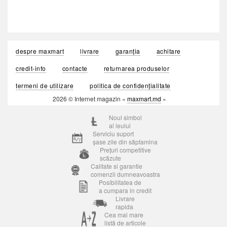
despre maxmart
livrare
garanția
achitare
credit-info
contacte
returnarea produselor
termeni de utilizare
politica de confidențialitate
2026 © Internet magazin «
maxmart.md
»
Noul simbol
al leului
Serviciu suport
șase zile din săptamina
Prețuri competitive
scăzute
Calitate si garantie
comenzii dumneavoastra
Posibilitatea de
a cumpara in credit
Livrare
rapida
Cea mai mare
listă de articole