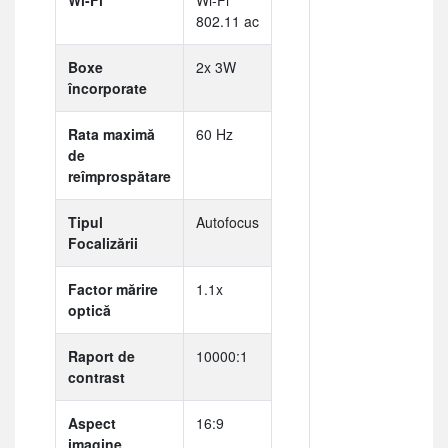
802.11 ac
Boxe
2x 3W
încorporate
Rata maximă
60 Hz
de
reîmprospătare
Tipul
Autofocus
Focalizării
Factor mărire
1.1x
optică
Raport de
10000:1
contrast
Aspect
16:9
imagine