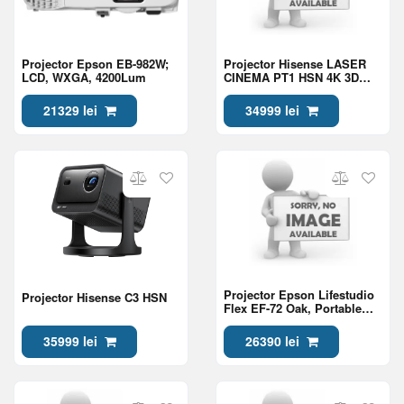
Projector Epson EB-982W;
Projector Hisense LASER
LCD, WXGA, 4200Lum
CINEMA PT1 HSN 4K 3D
Triple Laser Projector
21329 lei
34999 lei
Projector Epson Lifestudio
Projector Hisense C3 HSN
Flex EF-72 Oak, Portable
Smart Projector, Sound by
Bose, Google TV, 4K Pro
35999 lei
26390 lei
UHD, Ambient Lighting,
Adjustable Stand