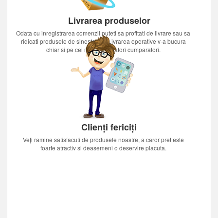
Livrarea produselor
Odata cu inregistrarea comenzii puteti sa profitati de livrare sau sa
ridicati produsele de sinestatator.Livrarea operative v-a bucura
chiar si pe cei mai nerabdatori cumparatori.
Clienți fericiți
Veți ramine satisfacuti de produsele noastre, a caror pret este
foarte atractiv si deasemeni o deservire placuta.