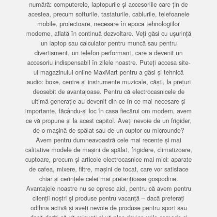
numără: computerele, laptopurile și accesoriile care țin de
acestea, precum softurile, tastaturile, cablurile, telefoanele
mobile, proiectoare, necesare în epoca tehnologiilor
moderne, aflată în continuă dezvoltare. Veți găsi cu ușurință
un laptop sau calculator pentru muncă sau pentru
divertisment, un telefon performant, care a devenit un
accesoriu indispensabil în zilele noastre. Puteți accesa site-
ul magazinului online MaxMart pentru a găsi și tehnică
audio: boxe, centre și instrumente muzicale, căști, la prețuri
deosebit de avantajoase. Pentru că electrocasnicele de
ultimă generație au devenit din ce în ce mai necesare și
importante, făcându-și loc în casa fiecărui om modern, avem
ce vă propune și la acest capitol. Aveți nevoie de un frigider,
de o mașină de spălat sau de un cuptor cu microunde?
Avem pentru dumneavoastră cele mai recente și mai
calitative modele de mașini de spălat, frigidere, climatizoare,
cuptoare, precum și articole electrocasnice mai mici: aparate
de cafea, mixere, filtre, mașini de tocat, care vor satisface
chiar și cerințele celei mai pretențioase gospodine.
Avantajele noastre nu se opresc aici, pentru că avem pentru
clienții noștri și produse pentru vacanță – dacă preferați
odihna activă și aveți nevoie de produse pentru sport sau