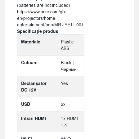
(batteries are not included)
https://www.acer.com/gb-
en/projectors/home-
entertainment/pdp/MR.JYE11.001
Specificație produs
Materiale
Plastic
ABS
Culoare
Black |
Чёрный
Declanșator
Yes
DC 12V
USB
2x
Intrări HDMI
1x HDMI
1.4
Wi-Fi
Wi-Fi