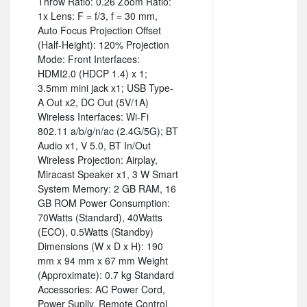
Throw Ratio: 0.26 Zoom Ratio:
1x Lens: F = f/3, f = 30 mm,
Auto Focus Projection Offset
(Half-Height): 120% Projection
Mode: Front Interfaces:
HDMI2.0 (HDCP 1.4) x 1;
3.5mm mini jack x1; USB Type-
A Out x2, DC Out (5V/1A)
Wireless Interfaces: Wi-Fi
802.11 a/b/g/n/ac (2.4G/5G); BT
Audio x1, V 5.0, BT In/Out
Wireless Projection: Airplay,
Miracast Speaker x1, 3 W Smart
System Memory: 2 GB RAM, 16
GB ROM Power Consumption:
70Watts (Standard), 40Watts
(ECO), 0.5Watts (Standby)
Dimensions (W x D x H): 190
mm x 94 mm x 67 mm Weight
(Approximate): 0.7 kg Standard
Accessories: AC Power Cord,
Power Suplly, Remote Control