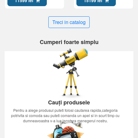
11599 lei
15199 lei
Google TV, Full HD
Treci in catalog
Cumperi foarte simplu
Cauți produsele
Pentru a alege produsul puteti folosi cautarea rapida,categoria
potrivita si comoda sau puteti comanda un apel si in scurt timp cu
dumneavoastra v-a lua legatura menegerul nostru.