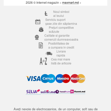
2026 © Internet magazin «
maxmart.md
»
Noul simbol
al leului
Serviciu suport
șase zile din săptamina
Prețuri competitive
scăzute
Calitate si garantie
comenzii dumneavoastra
Posibilitatea de
a cumpara in credit
Livrare
rapida
Cea mai mare
listă de articole
Aveți nevoie de electrocasnice, de un computer, soft sau de