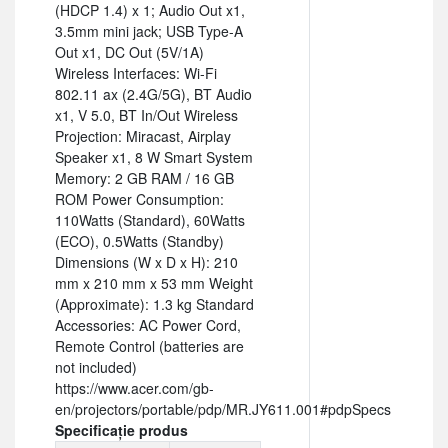
(HDCP 1.4) x 1; Audio Out x1,
3.5mm mini jack; USB Type-A
Out x1, DC Out (5V/1A)
Wireless Interfaces: Wi-Fi
802.11 ax (2.4G/5G), BT Audio
x1, V 5.0, BT In/Out Wireless
Projection: Miracast, Airplay
Speaker x1, 8 W Smart System
Memory: 2 GB RAM / 16 GB
ROM Power Consumption:
110Watts (Standard), 60Watts
(ECO), 0.5Watts (Standby)
Dimensions (W x D x H): 210
mm x 210 mm x 53 mm Weight
(Approximate): 1.3 kg Standard
Accessories: AC Power Cord,
Remote Control (batteries are
not included)
https://www.acer.com/gb-
en/projectors/portable/pdp/MR.JY611.001#pdpSpecs
Specificație produs