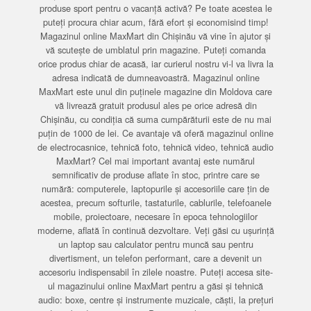
produse sport pentru o vacanță activă? Pe toate acestea le
puteți procura chiar acum, fără efort și economisind timp!
Magazinul online MaxMart din Chișinău vă vine în ajutor și
vă scutește de umblatul prin magazine. Puteți comanda
orice produs chiar de acasă, iar curierul nostru vi-l va livra la
adresa indicată de dumneavoastră. Magazinul online
MaxMart este unul din puținele magazine din Moldova care
vă livrează gratuit produsul ales pe orice adresă din
Chișinău, cu condiția că suma cumpărăturii este de nu mai
puțin de 1000 de lei. Ce avantaje vă oferă magazinul online
de electrocasnice, tehnică foto, tehnică video, tehnică audio
MaxMart? Cel mai important avantaj este numărul
semnificativ de produse aflate în stoc, printre care se
numără: computerele, laptopurile și accesoriile care țin de
acestea, precum softurile, tastaturile, cablurile, telefoanele
mobile, proiectoare, necesare în epoca tehnologiilor
moderne, aflată în continuă dezvoltare. Veți găsi cu ușurință
un laptop sau calculator pentru muncă sau pentru
divertisment, un telefon performant, care a devenit un
accesoriu indispensabil în zilele noastre. Puteți accesa site-
ul magazinului online MaxMart pentru a găsi și tehnică
audio: boxe, centre și instrumente muzicale, căști, la prețuri