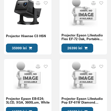
Projector Epson Lifestudio
Projector Hisense C3 HSN
Flex EF-72 Oak, Portable
Smart Projector, Sound by
Bose, Google TV, 4K Pro
35999 lei
26390 lei
UHD, Ambient Lighting,
Adjustable Stand
Projector Epson EB-E24;
Projector Epson Lifestudio
3LCD, XGA, 3600Lum, White
Pop EF-61W Diamond
White, Portable Smart
Projector, Sound by Bose,