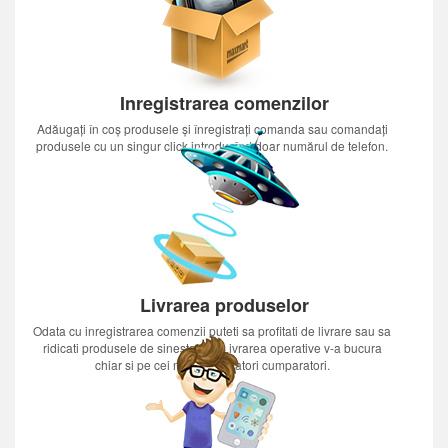
Inregistrarea comenzilor
Adăugați în coș produsele și înregistrați comanda sau comandați
produsele cu un singur click introducînd doar numărul de telefon.
Livrarea produselor
Odata cu inregistrarea comenzii puteti sa profitati de livrare sau sa
ridicati produsele de sinestatator.Livrarea operative v-a bucura
chiar si pe cei mai nerabdatori cumparatori.