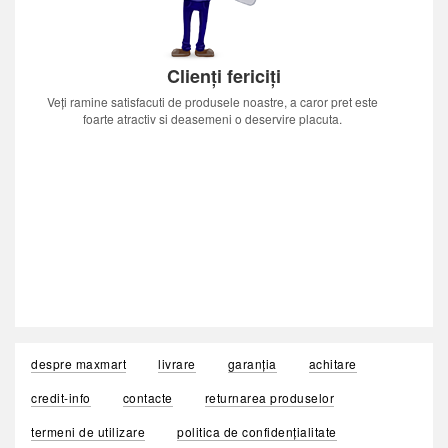
Clienți fericiți
Veți ramine satisfacuti de produsele noastre, a caror pret este
foarte atractiv si deasemeni o deservire placuta.
despre maxmart
livrare
garanția
achitare
credit-info
contacte
returnarea produselor
termeni de utilizare
politica de confidențialitate