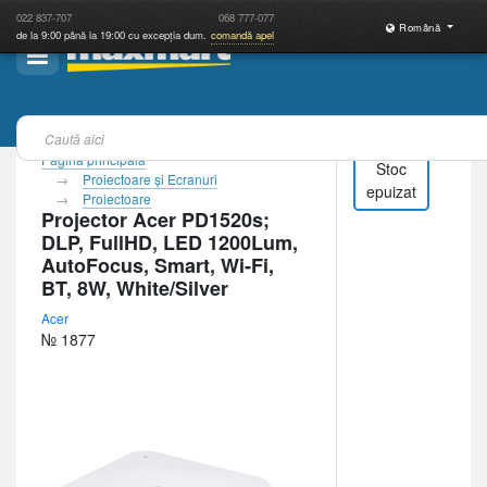
022
837-707
068
777-077
Română
de la 9:00 până la 19:00 cu excepția dum.
comandă apel
Pagina principală
Stoc
Proiectoare şi Ecranuri
epuizat
Proiectoare
Projector Acer PD1520s;
DLP, FullHD, LED 1200Lum,
AutoFocus, Smart, Wi-Fi,
BT, 8W, White/Silver
Acer
№ 1877