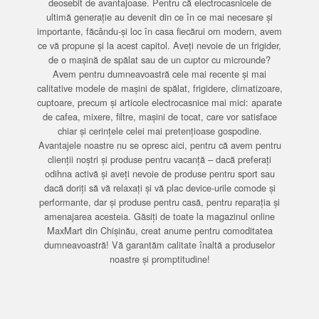
deosebit de avantajoase. Pentru că electrocasnicele de
ultimă generație au devenit din ce în ce mai necesare și
importante, făcându-și loc în casa fiecărui om modern, avem
ce vă propune și la acest capitol. Aveți nevoie de un frigider,
de o mașină de spălat sau de un cuptor cu microunde?
Avem pentru dumneavoastră cele mai recente și mai
calitative modele de mașini de spălat, frigidere, climatizoare,
cuptoare, precum și articole electrocasnice mai mici: aparate
de cafea, mixere, filtre, mașini de tocat, care vor satisface
chiar și cerințele celei mai pretențioase gospodine.
Avantajele noastre nu se opresc aici, pentru că avem pentru
clienții noștri și produse pentru vacanță – dacă preferați
odihna activă și aveți nevoie de produse pentru sport sau
dacă doriți să vă relaxați și vă plac device-urile comode și
performante, dar și produse pentru casă, pentru reparația și
amenajarea acesteia. Găsiți de toate la magazinul online
MaxMart din Chișinău, creat anume pentru comoditatea
dumneavoastră! Vă garantăm calitate înaltă a produselor
noastre și promptitudine!