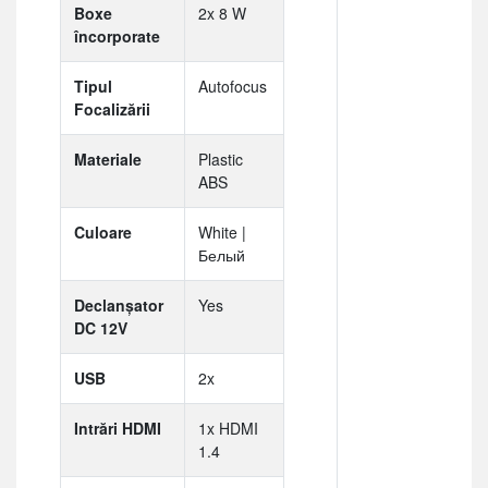
Boxe
2x 8 W
încorporate
Tipul
Autofocus
Focalizării
Materiale
Plastic
ABS
Culoare
White |
Белый
Declanșator
Yes
DC 12V
USB
2x
Intrări HDMI
1x HDMI
1.4