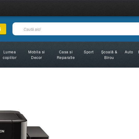
i
Lumea
Mobila si
Casa si
Sport
Şcoală &
Auto
copiilor
Decor
Reparatie
Birou