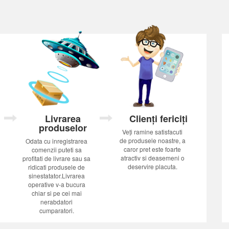
Livrarea
Clienți fericiți
produselor
Veți ramine satisfacuti
de produsele noastre, a
Odata cu inregistrarea
caror pret este foarte
comenzii puteti sa
atractiv si deasemeni o
profitati de livrare sau sa
deservire placuta.
ridicati produsele de
sinestatator.Livrarea
operative v-a bucura
chiar si pe cei mai
nerabdatori
cumparatori.