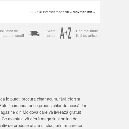
2026 © Internet magazin «
maxmart.md
»
bilitatea de
Livrare
Cea mai mare
umpara in credit
rapida
listă de articole
 le puteți procura chiar acum, fără efort și
Puteți comanda orice produs chiar de acasă, iar
magazine din Moldova care vă livrează gratuit
. Ce avantaje vă oferă magazinul online de
tiv de produse aflate în stoc, printre care se