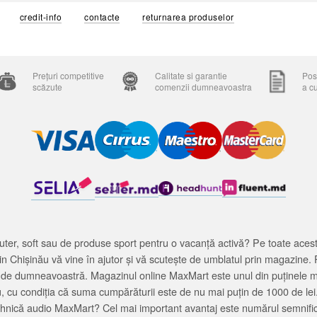
credit-info
contacte
returnarea produselor
Prețuri competitive
Calitate si garantie
Posi
scăzute
comenzii dumneavoastra
a c
ter, soft sau de produse sport pentru o vacanță activă? Pe toate acestea
 Chișinău vă vine în ajutor și vă scutește de umblatul prin magazine. 
cată de dumneavoastră. Magazinul online MaxMart este unul din puținele 
u, cu condiția că suma cumpărăturii este de nu mai puțin de 1000 de lei
tehnică audio MaxMart? Cel mai important avantaj este numărul semnifica