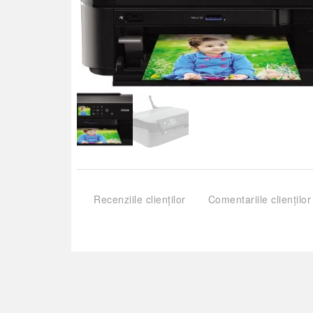
Recenziile clienților
Comentariile clienților