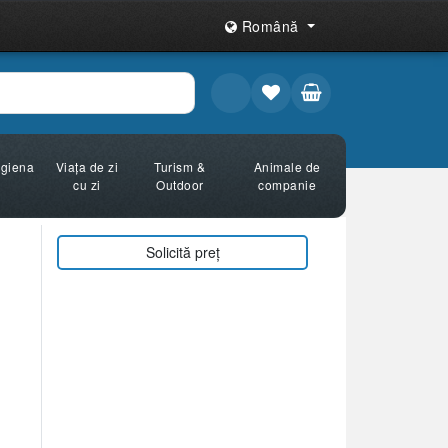
Română
Igiena
Viața de zi
Turism &
Animale de
cu zi
Outdoor
companie
Solicită preț