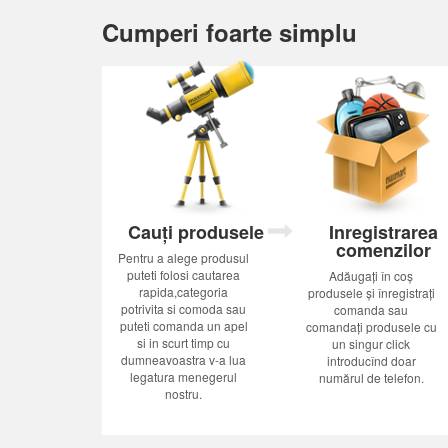
Cumperi foarte simplu
Cauți produsele
Inregistrarea
comenzilor
Pentru a alege produsul
puteti folosi cautarea
Adăugați în coș
rapida,categoria
produsele și înregistrați
potrivita si comoda sau
comanda sau
puteti comanda un apel
comandați produsele cu
si in scurt timp cu
un singur click
dumneavoastra v-a lua
introducînd doar
legatura menegerul
numărul de telefon.
nostru.