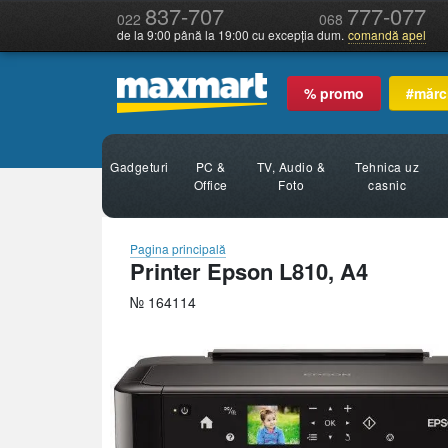
837-707
777-077
022
068
de la 9:00 până la 19:00 cu excepția dum.
comandă apel
% promo
#mărc
Gadgeturi
PC &
TV, Audio &
Tehnica uz
Office
Foto
casnic
Pagina principală
Printer Epson L810, A4
№ 164114