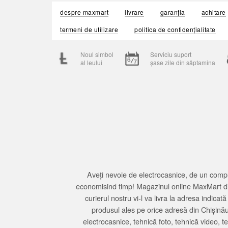
despre maxmart
livrare
garanția
achitare
termeni de utilizare
politica de confidențialitate
Noul simbol
Serviciu suport
al leului
șase zile din săptamina
Aveți nevoie de electrocasnice, de un compu
economisind timp! Magazinul online MaxMart din
curierul nostru vi-l va livra la adresa indi
produsul ales pe orice adresă din Chișină
electrocasnice, tehnică foto, tehnică video, 