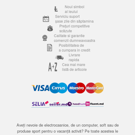
Noul simbol
al leului
Serviciu suport
șase zile din săptamina
Prețuri competitive
scăzute
Calitate si garantie
comenzii dumneavoastra
Posibilitatea de
a cumpara in credit
Livrare
rapida
Cea mai mare
listă de articole
Aveți nevoie de electrocasnice, de un computer, soft sau de
produse sport pentru o vacanță activă? Pe toate acestea le