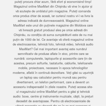
puteți procura chiar acum, fără efort și economisind timp!
Magazinul online MaxMart din Chișinău vă vine în ajutor și
vă scutește de umblatul prin magazine. Puteți comanda
orice produs chiar de acasă, iar curierul nostru vi-l va livra la
adresa indicată de dumneavoastră. Magazinul online
MaxMart este unul din puținele magazine din Moldova care
vă livrează gratuit produsul ales pe orice adresă din
Chișinău, cu condiția că suma cumpărăturii este de nu mai
puțin de 1000 de lei. Ce avantaje vă oferă magazinul online
de electrocasnice, tehnică foto, tehnică video, tehnică audio
MaxMart? Cel mai important avantaj este numărul
semnificativ de produse aflate în stoc, printre care se
numără: computerele, laptopurile și accesoriile care țin de
acestea, precum softurile, tastaturile, cablurile, telefoanele
mobile, proiectoare, necesare în epoca tehnologiilor
moderne, aflată în continuă dezvoltare. Veți găsi cu ușurință
un laptop sau calculator pentru muncă sau pentru
divertisment, un telefon performant, care a devenit un
accesoriu indispensabil în zilele noastre. Puteți accesa site-
ul magazinului online MaxMart pentru a găsi și tehnică
audio: boxe, centre și instrumente muzicale, căști, la prețuri
deosebit de avantajoase. Pentru că electrocasnicele de
ultimă generație au devenit din ce în ce mai necesare și