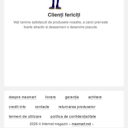
Clienți fericiți
Veți ramine satisfacuti de produsele noastre, a caror pret este
foarte atractiv si deasemeni o deservire placuta.
despre maxmart
livrare
garanția
achitare
credit-info
contacte
returnarea produselor
termeni de utilizare
politica de confidențialitate
2026 © Internet magazin «
maxmart.md
»