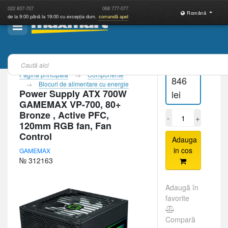
022
837-707
068
777-077
Română
de la 9:00 până la 19:00 cu excepția dum.
comandă apel
Pagina principală
Componente
846
Blocuri de alimentare cu energie
Power Supply ATX 700W
lei
GAMEMAX VP-700, 80+
Bronze , Active PFC,
-
+
120mm RGB fan, Fan
Control
Adauga
in cos
GAMEMAX
№ 312163
Adaugă în
favorite
Compară