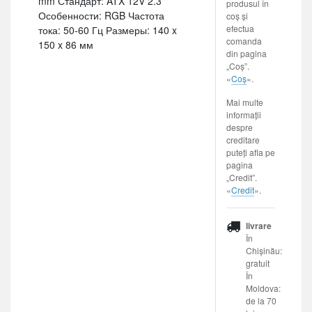
mm Стандарт: ATX 12V 2.3
produsul în
Особенности: RGB Частота
coș și
efectua
тока: 50-60 Гц Размеры: 140 x
comanda
150 x 86 мм
din pagina
„Coș”.
«
Coș
».
Mai multe
informații
despre
creditare
puteți afla pe
pagina
„Credit”.
«
Credit
».
livrare
În
Chișinău:
gratuit
În
Moldova:
de la 70