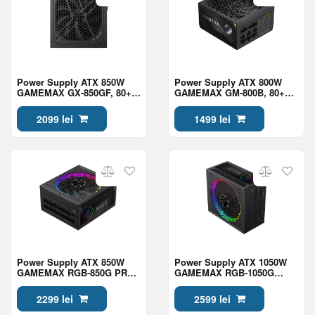
Power Supply ATX 850W
Power Supply ATX 800W
GAMEMAX GX-850GF, 80+
GAMEMAX GM-800B, 80+
Gold, 120mm, Active PFC,
Bronze, 140mm, Active
LLC+DC/DC, Temperature
PFC, DC/DC, Temperature
2099 lei
1499 lei
control fan, ATX 3.1, PCIe
control fan, ATX 3.1, PCIe
5.1, Full Modular, Black
5.1, Full Modular, Black
Power Supply ATX 850W
Power Supply ATX 1050W
GAMEMAX RGB-850G PRO,
GAMEMAX RGB-1050G
80+ Gold, 140mm ARGB,
PRO, 80+ Gold, 140mm
Active PFC, ATX 3.1,
ARGB, Active PFC, ATX 3.1,
2299 lei
2599 lei
PCIe5.1, Full Modular, Black
PCIe5.1, Full Modular, Black