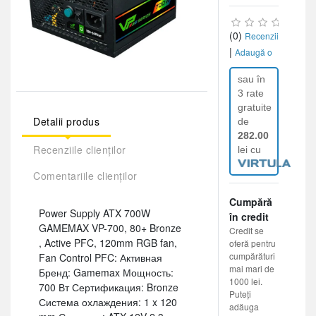
(0)
Recenzii
|
Adaugă o
recenzie
sau în
3 rate
gratuite
Detalii produs
de
282.00
Recenziile clienților
lei cu
Comentariile clienților
Cumpără
Power Supply ATX 700W
în credit
GAMEMAX VP-700, 80+ Bronze
Credit se
, Active PFC, 120mm RGB fan,
oferă pentru
cumpărături
Fan Control PFC: Активная
mai mari de
Бренд: Gamemax Мощность:
1000 lei.
700 Вт Сертификация: Bronze
Puteți
Система охлаждения: 1 x 120
adăuga