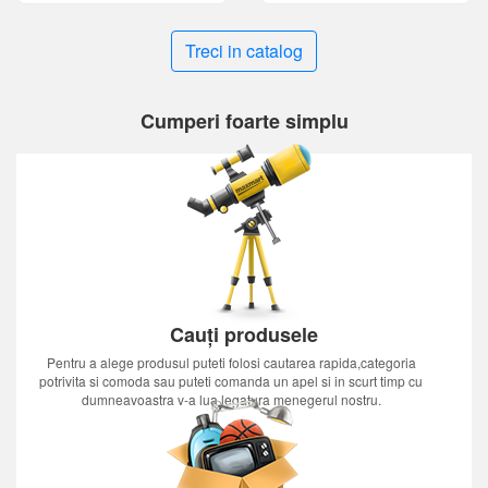
Treci in catalog
Cumperi foarte simplu
Cauți produsele
Pentru a alege produsul puteti folosi cautarea rapida,categoria
potrivita si comoda sau puteti comanda un apel si in scurt timp cu
dumneavoastra v-a lua legatura menegerul nostru.