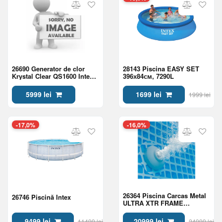
26690 Generator de clor
28143 Piscina EASY SET
Krystal Clear QS1600 Intex
396х84см, 7290L
pu piscine pina la 68000L
cu wifi
5999 lei
1699 lei
1999 lei
-17,0%
-16,0%
26364 Piscina Carcas Metal
26746 Piscină Intex
ULTRA XTR FRAME
732х366х132см, 31805L
9499 lei
20999 lei
11499 lei
24999 lei