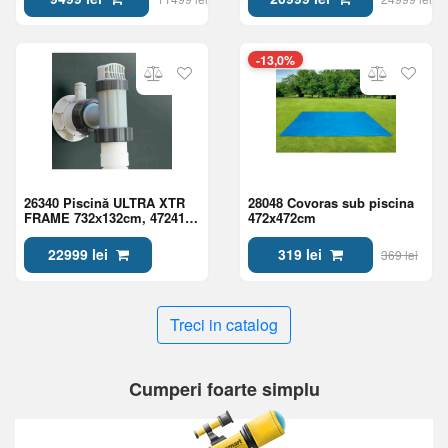
-13,0%
26340 Piscină ULTRA XTR
28048 Covoras sub piscina
FRAME 732х132cm, 47241L,
472x472cm
cadru metalic
22999 lei
319 lei
369 lei
Treci in catalog
Cumperi foarte simplu