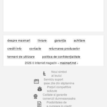
despre maxmart
livrare
garanția
achitare
credit-info
contacte
returnarea produselor
termeni de utilizare
politica de confidențialitate
2026 © Internet magazin «
maxmart.md
»
Noul simbol
al leului
Serviciu suport
șase zile din săptamina
Prețuri competitive
scăzute
Calitate si garantie
comenzii dumneavoastra
Posibilitatea de
a cumpara in credit