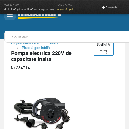
022
837-707
068
777-077
Română
de la 9:00 până la 19:00 cu excepția dum.
comandă apel
Pagina principală
Sport
Solicită
Piscină gonflabilă
preț
Pompa electrica 220V de
capacitate inalta
№ 284714