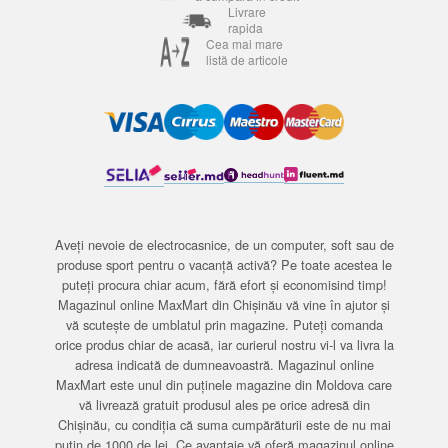
Livrare
rapida
Cea mai mare
listă de articole
Aveți nevoie de electrocasnice, de un computer, soft sau de
produse sport pentru o vacanță activă? Pe toate acestea le
puteți procura chiar acum, fără efort și economisind timp!
Magazinul online MaxMart din Chișinău vă vine în ajutor și
vă scutește de umblatul prin magazine. Puteți comanda
orice produs chiar de acasă, iar curierul nostru vi-l va livra la
adresa indicată de dumneavoastră. Magazinul online
MaxMart este unul din puținele magazine din Moldova care
vă livrează gratuit produsul ales pe orice adresă din
Chișinău, cu condiția că suma cumpărăturii este de nu mai
puțin de 1000 de lei. Ce avantaje vă oferă magazinul online