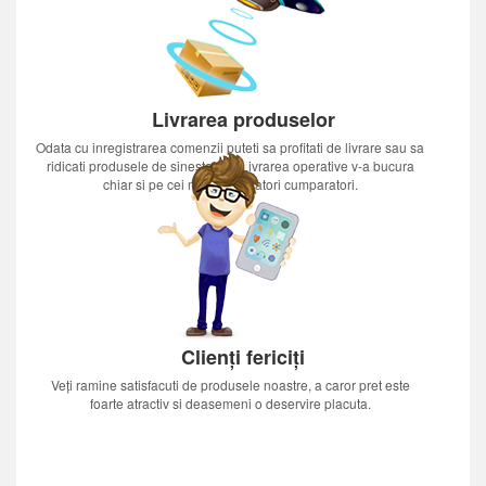
Livrarea produselor
Odata cu inregistrarea comenzii puteti sa profitati de livrare sau sa
ridicati produsele de sinestatator.Livrarea operative v-a bucura
chiar si pe cei mai nerabdatori cumparatori.
Clienți fericiți
Veți ramine satisfacuti de produsele noastre, a caror pret este
foarte atractiv si deasemeni o deservire placuta.