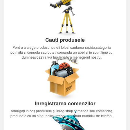
Cauți produsele
Pentru a alege produsul puteti folosi cautarea rapida,categoria
potrivita si comoda sau puteti comanda un apel si in scurt timp cu
dumneavoastra v-a lua legatura menegerul nostru.
Inregistrarea comenzilor
Adăugați în coș produsele și înregistrați comanda sau comandați
produsele cu un singur click introducînd doar numărul de telefon.