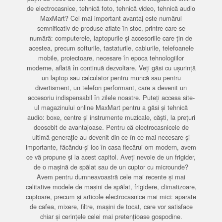
de electrocasnice, tehnică foto, tehnică video, tehnică audio
MaxMart? Cel mai important avantaj este numărul
semnificativ de produse aflate în stoc, printre care se
numără: computerele, laptopurile și accesoriile care țin de
acestea, precum softurile, tastaturile, cablurile, telefoanele
mobile, proiectoare, necesare în epoca tehnologiilor
moderne, aflată în continuă dezvoltare. Veți găsi cu ușurință
un laptop sau calculator pentru muncă sau pentru
divertisment, un telefon performant, care a devenit un
accesoriu indispensabil în zilele noastre. Puteți accesa site-
ul magazinului online MaxMart pentru a găsi și tehnică
audio: boxe, centre și instrumente muzicale, căști, la prețuri
deosebit de avantajoase. Pentru că electrocasnicele de
ultimă generație au devenit din ce în ce mai necesare și
importante, făcându-și loc în casa fiecărui om modern, avem
ce vă propune și la acest capitol. Aveți nevoie de un frigider,
de o mașină de spălat sau de un cuptor cu microunde?
Avem pentru dumneavoastră cele mai recente și mai
calitative modele de mașini de spălat, frigidere, climatizoare,
cuptoare, precum și articole electrocasnice mai mici: aparate
de cafea, mixere, filtre, mașini de tocat, care vor satisface
chiar și cerințele celei mai pretențioase gospodine.