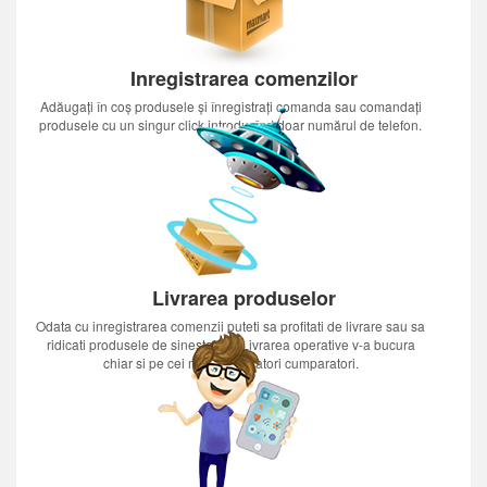
Inregistrarea comenzilor
Adăugați în coș produsele și înregistrați comanda sau comandați
produsele cu un singur click introducînd doar numărul de telefon.
Livrarea produselor
Odata cu inregistrarea comenzii puteti sa profitati de livrare sau sa
ridicati produsele de sinestatator.Livrarea operative v-a bucura
chiar si pe cei mai nerabdatori cumparatori.