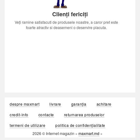
Clienți fericiți
Veți ramine satisfacuti de produsele noastre, a caror pret este
foarte atractiv si deasemeni o deservire placuta.
despre maxmart
livrare
garanția
achitare
credit-info
contacte
returnarea produselor
termeni de utilizare
politica de confidențialitate
2026 © Internet magazin «
maxmart.md
»