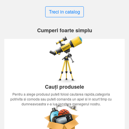
Treci in catalog
Cumperi foarte simplu
Cauți produsele
Pentru a alege produsul puteti folosi cautarea rapida,categoria
potrivita si comoda sau puteti comanda un apel si in scurt timp cu
dumneavoastra v-a lua legatura menegerul nostru.