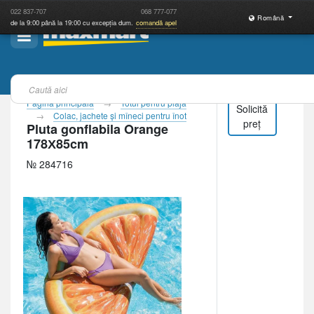
022
837-707
068
777-077
Română
de la 9:00 până la 19:00 cu excepția dum.
comandă apel
Pagina principală
Totul pentru plajă
Solicită
Colac, jachete şi mîneci pentru înot
preț
Pluta gonflabila Orange
178Х85cm
№ 284716