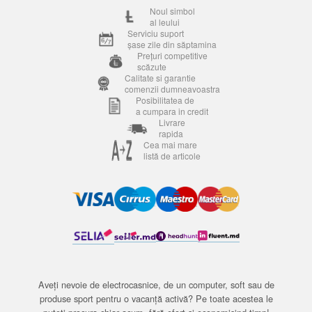
Noul simbol
al leului
Serviciu suport
șase zile din săptamina
Prețuri competitive
scăzute
Calitate si garantie
comenzii dumneavoastra
Posibilitatea de
a cumpara in credit
Livrare
rapida
Cea mai mare
listă de articole
Aveți nevoie de electrocasnice, de un computer, soft sau de
produse sport pentru o vacanță activă? Pe toate acestea le