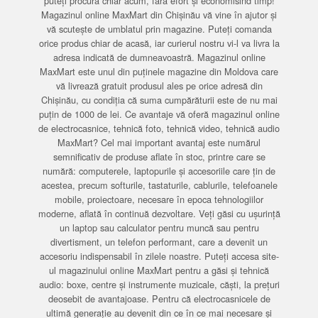
puteți procura chiar acum, fără efort și economisind timp!
Magazinul online MaxMart din Chișinău vă vine în ajutor și
vă scutește de umblatul prin magazine. Puteți comanda
orice produs chiar de acasă, iar curierul nostru vi-l va livra la
adresa indicată de dumneavoastră. Magazinul online
MaxMart este unul din puținele magazine din Moldova care
vă livrează gratuit produsul ales pe orice adresă din
Chișinău, cu condiția că suma cumpărăturii este de nu mai
puțin de 1000 de lei. Ce avantaje vă oferă magazinul online
de electrocasnice, tehnică foto, tehnică video, tehnică audio
MaxMart? Cel mai important avantaj este numărul
semnificativ de produse aflate în stoc, printre care se
numără: computerele, laptopurile și accesoriile care țin de
acestea, precum softurile, tastaturile, cablurile, telefoanele
mobile, proiectoare, necesare în epoca tehnologiilor
moderne, aflată în continuă dezvoltare. Veți găsi cu ușurință
un laptop sau calculator pentru muncă sau pentru
divertisment, un telefon performant, care a devenit un
accesoriu indispensabil în zilele noastre. Puteți accesa site-
ul magazinului online MaxMart pentru a găsi și tehnică
audio: boxe, centre și instrumente muzicale, căști, la prețuri
deosebit de avantajoase. Pentru că electrocasnicele de
ultimă generație au devenit din ce în ce mai necesare și