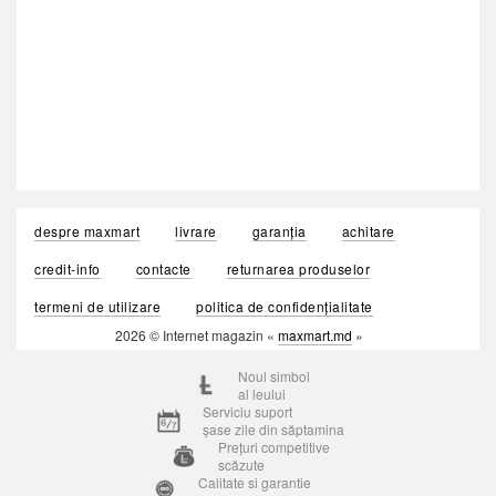
despre maxmart
livrare
garanția
achitare
credit-info
contacte
returnarea produselor
termeni de utilizare
politica de confidențialitate
2026 © Internet magazin «
maxmart.md
»
Noul simbol
al leului
Serviciu suport
șase zile din săptamina
Prețuri competitive
scăzute
Calitate si garantie