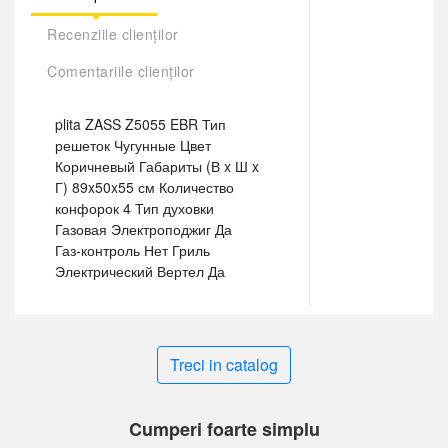
Recenziile clienților
Comentariile clienților
plita ZASS Z5055 EBR Тип
решеток Чугунные Цвет
Коричневый Габариты (В x Ш x
Г) 89x50x55 см Количество
конфорок 4 Тип духовки
Газовая Электроподжиг Да
Газ-контроль Нет Гриль
Электрический Вертел Да
Treci in catalog
Cumperi foarte simplu