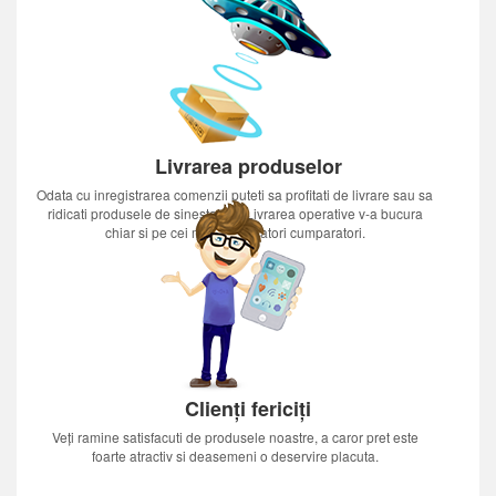
Livrarea produselor
Odata cu inregistrarea comenzii puteti sa profitati de livrare sau sa
ridicati produsele de sinestatator.Livrarea operative v-a bucura
chiar si pe cei mai nerabdatori cumparatori.
Clienți fericiți
Veți ramine satisfacuti de produsele noastre, a caror pret este
foarte atractiv si deasemeni o deservire placuta.