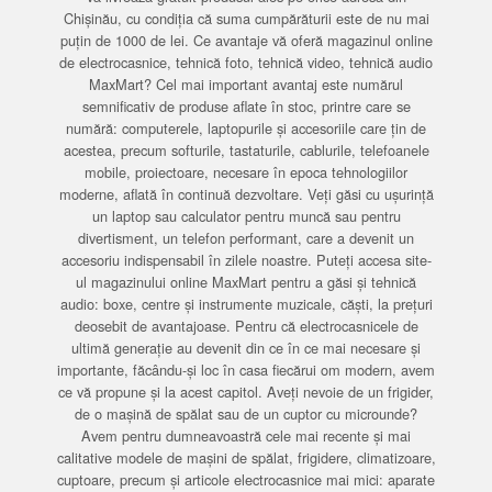
Chișinău, cu condiția că suma cumpărăturii este de nu mai
puțin de 1000 de lei. Ce avantaje vă oferă magazinul online
de electrocasnice, tehnică foto, tehnică video, tehnică audio
MaxMart? Cel mai important avantaj este numărul
semnificativ de produse aflate în stoc, printre care se
numără: computerele, laptopurile și accesoriile care țin de
acestea, precum softurile, tastaturile, cablurile, telefoanele
mobile, proiectoare, necesare în epoca tehnologiilor
moderne, aflată în continuă dezvoltare. Veți găsi cu ușurință
un laptop sau calculator pentru muncă sau pentru
divertisment, un telefon performant, care a devenit un
accesoriu indispensabil în zilele noastre. Puteți accesa site-
ul magazinului online MaxMart pentru a găsi și tehnică
audio: boxe, centre și instrumente muzicale, căști, la prețuri
deosebit de avantajoase. Pentru că electrocasnicele de
ultimă generație au devenit din ce în ce mai necesare și
importante, făcându-și loc în casa fiecărui om modern, avem
ce vă propune și la acest capitol. Aveți nevoie de un frigider,
de o mașină de spălat sau de un cuptor cu microunde?
Avem pentru dumneavoastră cele mai recente și mai
calitative modele de mașini de spălat, frigidere, climatizoare,
cuptoare, precum și articole electrocasnice mai mici: aparate