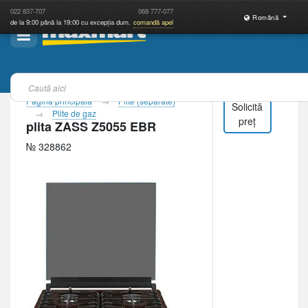
022
837-707
068
777-077
Română
de la 9:00 până la 19:00 cu excepția dum.
comandă apel
Pagina principală
Plite (separate)
Solicită
Plite de gaz
preț
plita ZASS Z5055 EBR
№ 328862