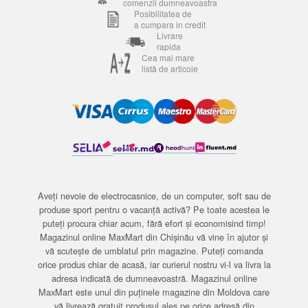
comenzii dumneavoastra
Posibilitatea de
a cumpara in credit
Livrare
rapida
Cea mai mare
listă de articole
Aveți nevoie de electrocasnice, de un computer, soft sau de
produse sport pentru o vacanță activă? Pe toate acestea le
puteți procura chiar acum, fără efort și economisind timp!
Magazinul online MaxMart din Chișinău vă vine în ajutor și
vă scutește de umblatul prin magazine. Puteți comanda
orice produs chiar de acasă, iar curierul nostru vi-l va livra la
adresa indicată de dumneavoastră. Magazinul online
MaxMart este unul din puținele magazine din Moldova care
vă livrează gratuit produsul ales pe orice adresă din