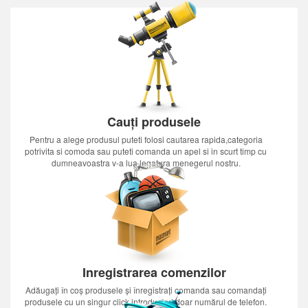
Cauți produsele
Pentru a alege produsul puteti folosi cautarea rapida,categoria
potrivita si comoda sau puteti comanda un apel si in scurt timp cu
dumneavoastra v-a lua legatura menegerul nostru.
Inregistrarea comenzilor
Adăugați în coș produsele și înregistrați comanda sau comandați
produsele cu un singur click introducînd doar numărul de telefon.