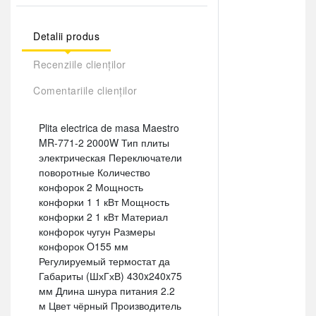
Detalii produs
Recenziile clienților
Comentariile clienților
Plita electrica de masa Maestro
MR-771-2 2000W Тип плиты
электрическая Переключатели
поворотные Количество
конфорок 2 Мощность
конфорки 1 1 кВт Мощность
конфорки 2 1 кВт Материал
конфорок чугун Размеры
конфорок O155 мм
Регулируемый термостат да
Габариты (ШхГхВ) 430x240x75
мм Длина шнура питания 2.2
м Цвет чёрный Производитель