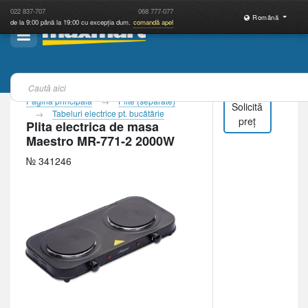
022
837-707
068
777-077
Română
de la 9:00 până la 19:00 cu excepția dum.
comandă apel
Pagina principală
Plite (separate)
Solicită
Tabeluri electrice pt. bucătărie
preț
Plita electrica de masa
Maestro MR-771-2 2000W
№ 341246