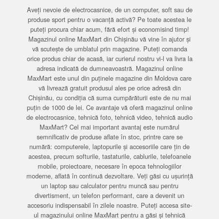
Aveți nevoie de electrocasnice, de un computer, soft sau de
produse sport pentru o vacanță activă? Pe toate acestea le
puteți procura chiar acum, fără efort și economisind timp!
Magazinul online MaxMart din Chișinău vă vine în ajutor și
vă scutește de umblatul prin magazine. Puteți comanda
orice produs chiar de acasă, iar curierul nostru vi-l va livra la
adresa indicată de dumneavoastră. Magazinul online
MaxMart este unul din puținele magazine din Moldova care
vă livrează gratuit produsul ales pe orice adresă din
Chișinău, cu condiția că suma cumpărăturii este de nu mai
puțin de 1000 de lei. Ce avantaje vă oferă magazinul online
de electrocasnice, tehnică foto, tehnică video, tehnică audio
MaxMart? Cel mai important avantaj este numărul
semnificativ de produse aflate în stoc, printre care se
numără: computerele, laptopurile și accesoriile care țin de
acestea, precum softurile, tastaturile, cablurile, telefoanele
mobile, proiectoare, necesare în epoca tehnologiilor
moderne, aflată în continuă dezvoltare. Veți găsi cu ușurință
un laptop sau calculator pentru muncă sau pentru
divertisment, un telefon performant, care a devenit un
accesoriu indispensabil în zilele noastre. Puteți accesa site-
ul magazinului online MaxMart pentru a găsi și tehnică