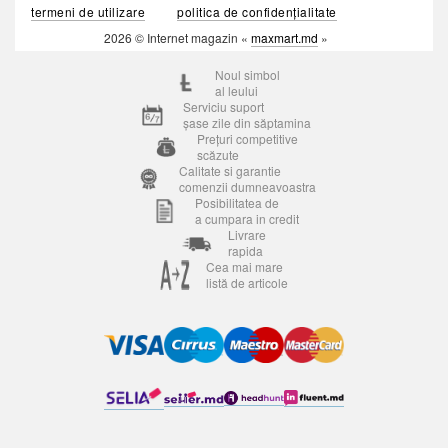
termeni de utilizare
politica de confidențialitate
2026 © Internet magazin «
maxmart.md
»
Noul simbol
al leului
Serviciu suport
șase zile din săptamina
Prețuri competitive
scăzute
Calitate si garantie
comenzii dumneavoastra
Posibilitatea de
a cumpara in credit
Livrare
rapida
Cea mai mare
listă de articole