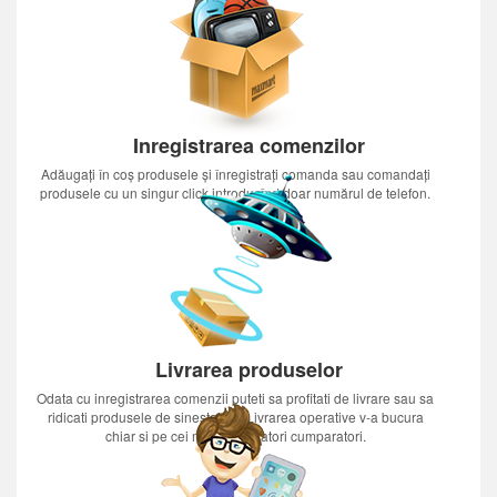
Inregistrarea comenzilor
Adăugați în coș produsele și înregistrați comanda sau comandați
produsele cu un singur click introducînd doar numărul de telefon.
Livrarea produselor
Odata cu inregistrarea comenzii puteti sa profitati de livrare sau sa
ridicati produsele de sinestatator.Livrarea operative v-a bucura
chiar si pe cei mai nerabdatori cumparatori.