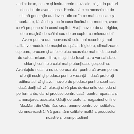
audio: boxe, centre și instrumente muzicale, căști, la prețuri
deosebit de avantajoase. Pentru că electrocasnicele de
ultimă generație au devenit din ce în ce mai necesare și
importante, făcându-și loc în casa fiecărui om modern, avem
ce vă propune și la acest capitol. Aveți nevoie de un frigider,
de o mașină de spălat sau de un cuptor cu microunde?
Avem pentru dumneavoastră cele mai recente și mai
calitative modele de mașini de spălat, frigidere, climatizoare,
cuptoare, precum și articole electrocasnice mai mici: aparate
de cafea, mixere, filtre, mașini de tocat, care vor satisface
chiar și cerințele celei mai pretențioase gospodine.
Avantajele noastre nu se opresc aici, pentru că avem pentru
clienții noștri și produse pentru vacanță – dacă preferați
odihna activă și aveți nevoie de produse pentru sport sau
dacă doriți să vă relaxați și vă plac device-urile comode și
performante, dar și produse pentru casă, pentru reparația și
amenajarea acesteia. Găsiți de toate la magazinul online
MaxMart din Chișinău, creat anume pentru comoditatea
dumneavoastră! Vă garantăm calitate înaltă a produselor
noastre și promptitudine!