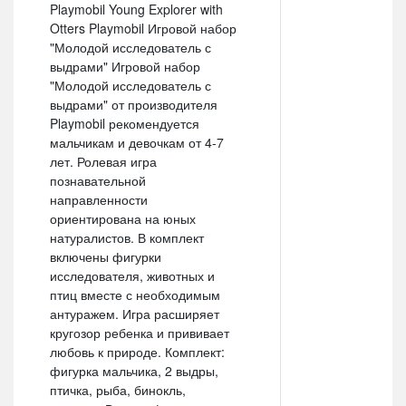
Playmobil Young Explorer with
Otters Playmobil Игровой набор
"Молодой исследователь с
выдрами" Игровой набор
"Молодой исследователь с
выдрами" от производителя
Playmobil рекомендуется
мальчикам и девочкам от 4-7
лет. Ролевая игра
познавательной
направленности
ориентирована на юных
натуралистов. В комплект
включены фигурки
исследователя, животных и
птиц вместе с необходимым
антуражем. Игра расширяет
кругозор ребенка и прививает
любовь к природе. Комплект:
фигурка мальчика, 2 выдры,
птичка, рыба, бинокль,