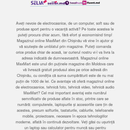
Aveți nevoie de electrocasnice, de un computer, soft sau de
produse sport pentru o vacanță activă? Pe toate acestea le
puteți procura chiar acum, fără efort și economisind timp!
Magazinul online MaxMart din Chișinău vă vine în ajutor și
vă scutește de umblatul prin magazine. Puteți comanda
orice produs chiar de acasă, iar curierul nostru vi-l va livra la
adresa indicată de dumneavoastră. Magazinul online
MaxMart este unul din puținele magazine din Moldova care
vă livrează gratuit produsul ales pe orice adresă din
Chișinău, cu condiția că suma cumpărăturii este de nu mai
puțin de 1000 de lei. Ce avantaje vă oferă magazinul online
de electrocasnice, tehnică foto, tehnică video, tehnică audio
MaxMart? Cel mai important avantaj este numărul
semnificativ de produse aflate în stoc, printre care se
numără: computerele, laptopurile și accesoriile care țin de
acestea, precum softurile, tastaturile, cablurile, telefoanele
mobile, proiectoare, necesare în epoca tehnologiilor
moderne, aflată în continuă dezvoltare. Veți găsi cu ușurință
un laptop sau calculator pentru muncă sau pentru