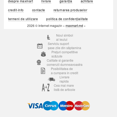
despre maxmart
livrare
garanția
achitare
credit-info
contacte
returnarea produselor
termeni de utilizare
politica de confidențialitate
2026 © Internet magazin «
maxmart.md
»
Noul simbol
al leului
Serviciu suport
șase zile din săptamina
Prețuri competitive
scăzute
Calitate si garantie
comenzii dumneavoastra
Posibilitatea de
a cumpara in credit
Livrare
rapida
Cea mai mare
listă de articole