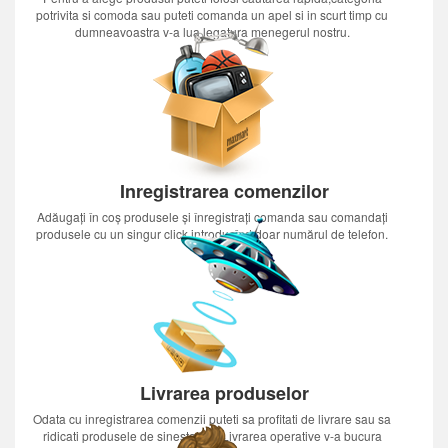
potrivita si comoda sau puteti comanda un apel si in scurt timp cu
dumneavoastra v-a lua legatura menegerul nostru.
Inregistrarea comenzilor
Adăugați în coș produsele și înregistrați comanda sau comandați
produsele cu un singur click introducînd doar numărul de telefon.
Livrarea produselor
Odata cu inregistrarea comenzii puteti sa profitati de livrare sau sa
ridicati produsele de sinestatator.Livrarea operative v-a bucura