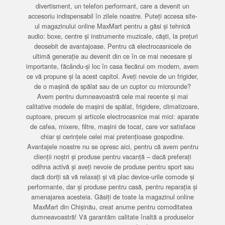
divertisment, un telefon performant, care a devenit un
accesoriu indispensabil în zilele noastre. Puteți accesa site-
ul magazinului online MaxMart pentru a găsi și tehnică
audio: boxe, centre și instrumente muzicale, căști, la prețuri
deosebit de avantajoase. Pentru că electrocasnicele de
ultimă generație au devenit din ce în ce mai necesare și
importante, făcându-și loc în casa fiecărui om modern, avem
ce vă propune și la acest capitol. Aveți nevoie de un frigider,
de o mașină de spălat sau de un cuptor cu microunde?
Avem pentru dumneavoastră cele mai recente și mai
calitative modele de mașini de spălat, frigidere, climatizoare,
cuptoare, precum și articole electrocasnice mai mici: aparate
de cafea, mixere, filtre, mașini de tocat, care vor satisface
chiar și cerințele celei mai pretențioase gospodine.
Avantajele noastre nu se opresc aici, pentru că avem pentru
clienții noștri și produse pentru vacanță – dacă preferați
odihna activă și aveți nevoie de produse pentru sport sau
dacă doriți să vă relaxați și vă plac device-urile comode și
performante, dar și produse pentru casă, pentru reparația și
amenajarea acesteia. Găsiți de toate la magazinul online
MaxMart din Chișinău, creat anume pentru comoditatea
dumneavoastră! Vă garantăm calitate înaltă a produselor