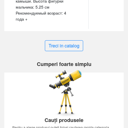
камыши. Высота фигурки
мальчика: 5.25 см
Рекомендуемый возраст: 4
года +
Treci in catalog
Cumperi foarte simplu
Cauți produsele
Pentru a alege produsul puteti folosi cautarea rapida,categoria