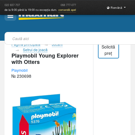
022
837-707
068
777-077
Română
de la 9:00 până la 19:00 cu excepția dum.
comandă apel
Pagina principală
Jucării
Solicită
Setrui de joacă
preț
Playmobil Young Explorer
with Otters
Playmobil
№ 230698