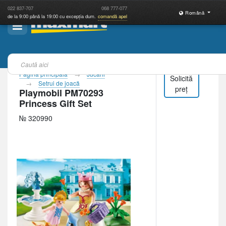
022
837-707
068
777-077
Română
de la 9:00 până la 19:00 cu excepția dum.
comandă apel
Pagina principală
Jucării
Solicită
Setrui de joacă
preț
Playmobil PM70293
Princess Gift Set
№ 320990