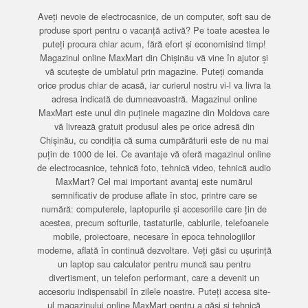
Aveți nevoie de electrocasnice, de un computer, soft sau de
produse sport pentru o vacanță activă? Pe toate acestea le
puteți procura chiar acum, fără efort și economisind timp!
Magazinul online MaxMart din Chișinău vă vine în ajutor și
vă scutește de umblatul prin magazine. Puteți comanda
orice produs chiar de acasă, iar curierul nostru vi-l va livra la
adresa indicată de dumneavoastră. Magazinul online
MaxMart este unul din puținele magazine din Moldova care
vă livrează gratuit produsul ales pe orice adresă din
Chișinău, cu condiția că suma cumpărăturii este de nu mai
puțin de 1000 de lei. Ce avantaje vă oferă magazinul online
de electrocasnice, tehnică foto, tehnică video, tehnică audio
MaxMart? Cel mai important avantaj este numărul
semnificativ de produse aflate în stoc, printre care se
numără: computerele, laptopurile și accesoriile care țin de
acestea, precum softurile, tastaturile, cablurile, telefoanele
mobile, proiectoare, necesare în epoca tehnologiilor
moderne, aflată în continuă dezvoltare. Veți găsi cu ușurință
un laptop sau calculator pentru muncă sau pentru
divertisment, un telefon performant, care a devenit un
accesoriu indispensabil în zilele noastre. Puteți accesa site-
ul magazinului online MaxMart pentru a găsi și tehnică