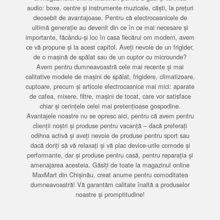
audio: boxe, centre și instrumente muzicale, căști, la prețuri
deosebit de avantajoase. Pentru că electrocasnicele de
ultimă generație au devenit din ce în ce mai necesare și
importante, făcându-și loc în casa fiecărui om modern, avem
ce vă propune și la acest capitol. Aveți nevoie de un frigider,
de o mașină de spălat sau de un cuptor cu microunde?
Avem pentru dumneavoastră cele mai recente și mai
calitative modele de mașini de spălat, frigidere, climatizoare,
cuptoare, precum și articole electrocasnice mai mici: aparate
de cafea, mixere, filtre, mașini de tocat, care vor satisface
chiar și cerințele celei mai pretențioase gospodine.
Avantajele noastre nu se opresc aici, pentru că avem pentru
clienții noștri și produse pentru vacanță – dacă preferați
odihna activă și aveți nevoie de produse pentru sport sau
dacă doriți să vă relaxați și vă plac device-urile comode și
performante, dar și produse pentru casă, pentru reparația și
amenajarea acesteia. Găsiți de toate la magazinul online
MaxMart din Chișinău, creat anume pentru comoditatea
dumneavoastră! Vă garantăm calitate înaltă a produselor
noastre și promptitudine!