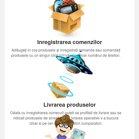
Inregistrarea comenzilor
Adăugați în coș produsele și înregistrați comanda sau comandați
produsele cu un singur click introducînd doar numărul de telefon.
Livrarea produselor
Odata cu inregistrarea comenzii puteti sa profitati de livrare sau sa
ridicati produsele de sinestatator.Livrarea operative v-a bucura
chiar si pe cei mai nerabdatori cumparatori.