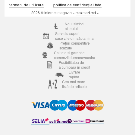
termeni de utilizare
politica de confidențialitate
2026 © Internet magazin «
maxmart.md
»
Noul simbol
al leului
Serviciu suport
șase zile din săptamina
Prețuri competitive
scăzute
Calitate si garantie
comenzii dumneavoastra
Posibilitatea de
a cumpara in credit
Livrare
rapida
Cea mai mare
listă de articole