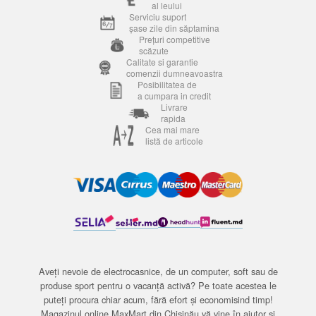
al leului
Serviciu suport
șase zile din săptamina
Prețuri competitive
scăzute
Calitate si garantie
comenzii dumneavoastra
Posibilitatea de
a cumpara in credit
Livrare
rapida
Cea mai mare
listă de articole
Aveți nevoie de electrocasnice, de un computer, soft sau de
produse sport pentru o vacanță activă? Pe toate acestea le
puteți procura chiar acum, fără efort și economisind timp!
Magazinul online MaxMart din Chișinău vă vine în ajutor și