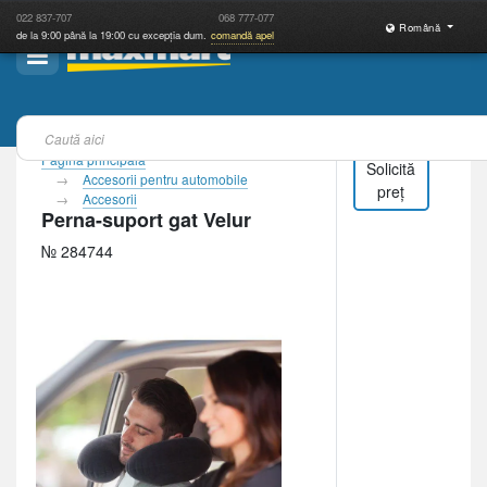
022
837-707
068
777-077
Română
de la 9:00 până la 19:00 cu excepția dum.
comandă apel
Pagina principală
Solicită
Accesorii pentru automobile
preț
Accesorii
Perna-suport gat Velur
№ 284744