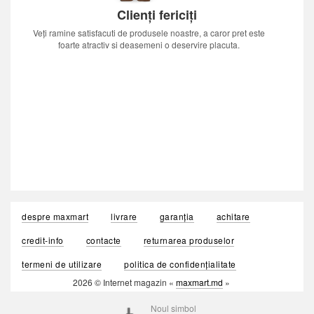
Clienți fericiți
Veți ramine satisfacuti de produsele noastre, a caror pret este
foarte atractiv si deasemeni o deservire placuta.
despre maxmart
livrare
garanția
achitare
credit-info
contacte
returnarea produselor
termeni de utilizare
politica de confidențialitate
2026 © Internet magazin «
maxmart.md
»
Noul simbol