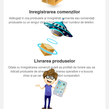
Inregistrarea comenzilor
Adăugați în coș produsele și înregistrați comanda sau comandați
produsele cu un singur click introducînd doar numărul de telefon.
Livrarea produselor
Odata cu inregistrarea comenzii puteti sa profitati de livrare sau sa
ridicati produsele de sinestatator.Livrarea operative v-a bucura
chiar si pe cei mai nerabdatori cumparatori.