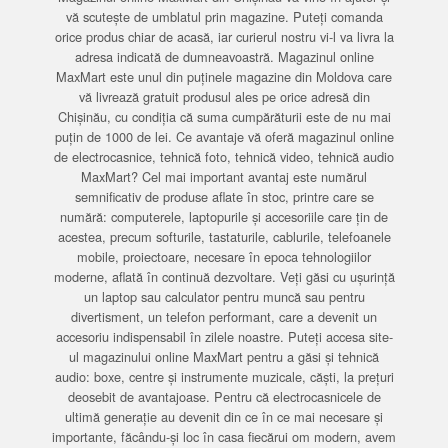
vă scutește de umblatul prin magazine. Puteți comanda
orice produs chiar de acasă, iar curierul nostru vi-l va livra la
adresa indicată de dumneavoastră. Magazinul online
MaxMart este unul din puținele magazine din Moldova care
vă livrează gratuit produsul ales pe orice adresă din
Chișinău, cu condiția că suma cumpărăturii este de nu mai
puțin de 1000 de lei. Ce avantaje vă oferă magazinul online
de electrocasnice, tehnică foto, tehnică video, tehnică audio
MaxMart? Cel mai important avantaj este numărul
semnificativ de produse aflate în stoc, printre care se
numără: computerele, laptopurile și accesoriile care țin de
acestea, precum softurile, tastaturile, cablurile, telefoanele
mobile, proiectoare, necesare în epoca tehnologiilor
moderne, aflată în continuă dezvoltare. Veți găsi cu ușurință
un laptop sau calculator pentru muncă sau pentru
divertisment, un telefon performant, care a devenit un
accesoriu indispensabil în zilele noastre. Puteți accesa site-
ul magazinului online MaxMart pentru a găsi și tehnică
audio: boxe, centre și instrumente muzicale, căști, la prețuri
deosebit de avantajoase. Pentru că electrocasnicele de
ultimă generație au devenit din ce în ce mai necesare și
importante, făcându-și loc în casa fiecărui om modern, avem