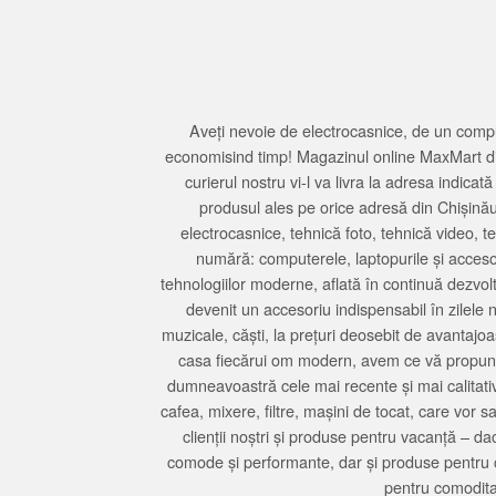
Aveți nevoie de electrocasnice, de un compu
economisind timp! Magazinul online MaxMart din
curierul nostru vi-l va livra la adresa indi
produsul ales pe orice adresă din Chișină
electrocasnice, tehnică foto, tehnică video, 
numără: computerele, laptopurile și accesori
tehnologiilor moderne, aflată în continuă dezvol
devenit un accesoriu indispensabil în zilele 
muzicale, căști, la prețuri deosebit de avantajo
casa fiecărui om modern, avem ce vă propune 
dumneavoastră cele mai recente și mai calitativ
cafea, mixere, filtre, mașini de tocat, care vor 
clienții noștri și produse pentru vacanță – da
comode și performante, dar și produse pentru 
pentru comodita