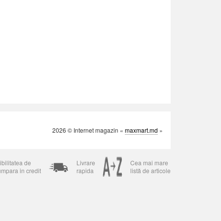
2026 © Internet magazin «
maxmart.md
»
bilitatea de
Livrare
Cea mai mare
umpara in credit
rapida
listă de articole