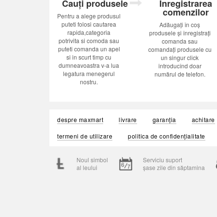
Cauți produsele
Inregistrarea
comenzilor
Pentru a alege produsul
puteti folosi cautarea
Adăugați în coș
rapida,categoria
produsele și înregistrați
potrivita si comoda sau
comanda sau
puteti comanda un apel
comandați produsele cu
si in scurt timp cu
un singur click
dumneavoastra v-a lua
introducînd doar
legatura menegerul
numărul de telefon.
nostru.
despre maxmart
livrare
garanția
achitare
termeni de utilizare
politica de confidențialitate
Noul simbol
Serviciu suport
al leului
șase zile din săptamina