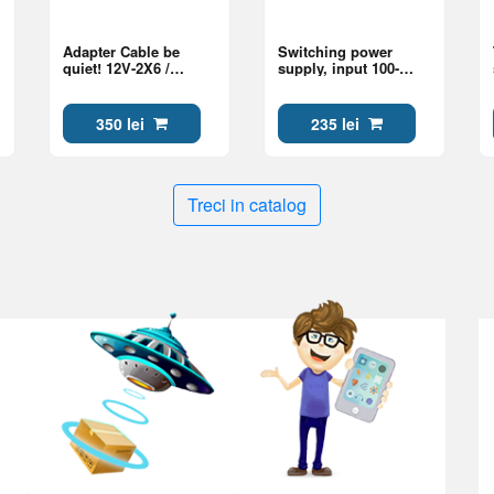
Adapter Cable be
Switching power
quiet! 12V-2X6 /
supply, input 100-
12VHPWR 90°
240VAC 50/60Hz,
REVERSED PCI-E,
Output 7.5VDC3A, CE
600W
350 lei
235 lei
Treci in catalog