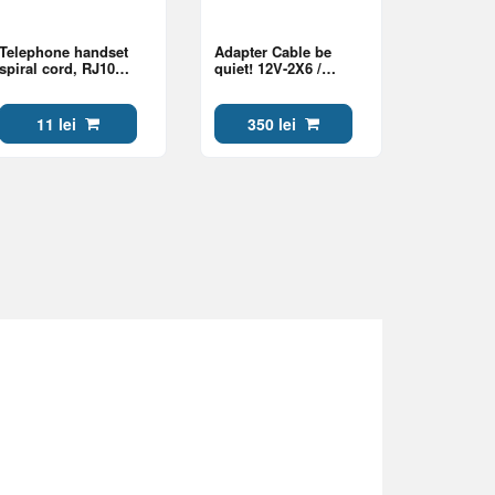
Telephone handset
Adapter Cable be
spiral cord, RJ10
quiet! 12V-2X6 /
(4P4C), 2 m, black,
12VHPWR 90° PCI-E,
TC4P4CS-2M
600W
11 lei
350 lei