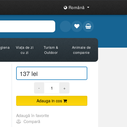
Română
Igiena
Viața de zi
Turism &
Animale de
cu zi
Outdoor
companie
137 lei
-
+
Adauga in cos
Adaugă în favorite
Compară