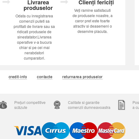
Livrarea
Clienți fericiți
produselor
Veți ramine satisfacuti
de produsele noastre, a
Odata cu inregistrarea
caror pret este foarte
comenzii puteti sa
atractiv si deasemeni o
profitati de livrare sau sa
deservire placuta.
ridicati produsele de
sinestatator.Livrarea
operative v-a bucura
chiar si pe cei mai
nerabdatori
cumparatori.
credit-info
contacte
returnarea produselor
Prețuri competitive
Calitate si garantie
Posi
scăzute
comenzii dumneavoastra
a c