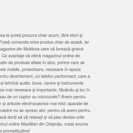
 le puteți procura chiar acum, fără efort și
Puteți comanda orice produs chiar de acasă, iar
magazine din Moldova care vă livrează gratuit
. Ce avantaje vă oferă magazinul online de
tiv de produse aflate în stoc, printre care se
oanele mobile, proiectoare, necesare în epoca
entru divertisment, un telefon performant, care a
 și tehnică audio: boxe, centre și instrumente
 ce mai necesare și importante, făcându-și loc în
at sau de un cuptor cu microunde? Avem pentru
 și articole electrocasnice mai mici: aparate de
e noastre nu se opresc aici, pentru că avem pentru
ă doriți să vă relaxați și vă plac device-urile
zinul online MaxMart din Chișinău, creat anume
i promptitudine!