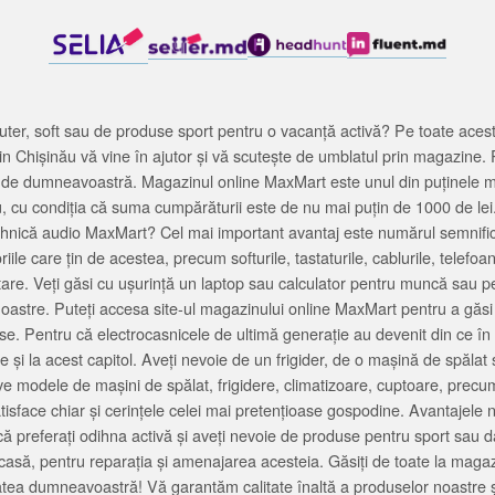
ter, soft sau de produse sport pentru o vacanță activă? Pe toate acestea
 Chișinău vă vine în ajutor și vă scutește de umblatul prin magazine. 
cată de dumneavoastră. Magazinul online MaxMart este unul din puținele 
u, cu condiția că suma cumpărăturii este de nu mai puțin de 1000 de lei
tehnică audio MaxMart? Cel mai important avantaj este numărul semnifica
ile care țin de acestea, precum softurile, tastaturile, cablurile, telef
tare. Veți găsi cu ușurință un laptop sau calculator pentru muncă sau p
noastre. Puteți accesa site-ul magazinului online MaxMart pentru a găsi
ase. Pentru că electrocasnicele de ultimă generație au devenit din ce în
și la acest capitol. Aveți nevoie de un frigider, de o mașină de spăl
e modele de mașini de spălat, frigidere, climatizoare, cuptoare, precum
satisface chiar și cerințele celei mai pretențioase gospodine. Avantajel
că preferați odihna activă și aveți nevoie de produse pentru sport sau dac
casă, pentru reparația și amenajarea acesteia. Găsiți de toate la maga
tea dumneavoastră! Vă garantăm calitate înaltă a produselor noastre ș