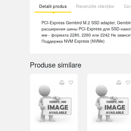
Detalii produs
Recenziile clienților
Com
PCI-Express Gembird M.2 SSD adapter, Gembird
расширения шины PCI-Express для SSD-нако
мм - формата 2280, 2260 или 2242 Не зависи
Поддержка NVM Express (NVMe)
Produse similare