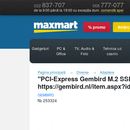
837-707
777-077
022
068
de la 9:00 până la 19:00 cu excepția dum.
comandă apel
% promo
#mărc
Gadgeturi
PC &
TV, Audio &
Tehnica uz
Office
Foto
casnic
Pagina principală
Diverse
Adaptere
"PCI-Express Gembird M.2 SSD
https://gembird.nl/item.aspx?
GEMBIRD
№ 253324