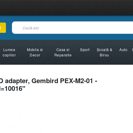
i
Lumea
Mobila si
Casa si
Sport
Şcoală &
Auto
copiilor
Decor
Reparatie
Birou
 adapter, Gembird PEX-M2-01 -
id=10016"