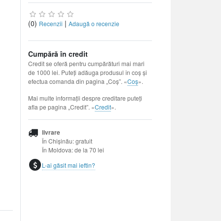
(0)
|
Recenzii
Adaugă o recenzie
Cumpără în credit
Credit se oferă pentru cumpărături mai mari
de 1000 lei. Puteți adăuga produsul în coș și
efectua comanda din pagina „Coș”. «
Coș
».
Mai multe informații despre creditare puteți
afla pe pagina „Credit”. «
Credit
».
livrare
În Chișinău: gratuit
În Moldova: de la 70 lei
L-ai găsit mai ieftin?