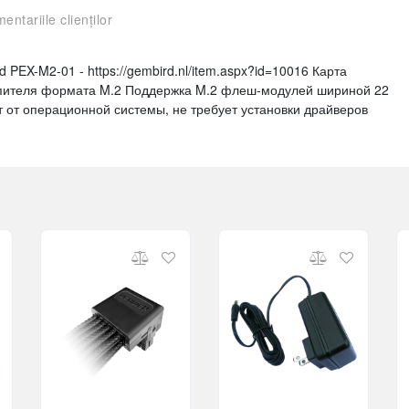
entariile clienților
 PEX-M2-01 - https://gembird.nl/item.aspx?id=10016 Карта
пителя формата M.2 Поддержка M.2 флеш-модулей шириной 22
т от операционной системы, не требует установки драйверов