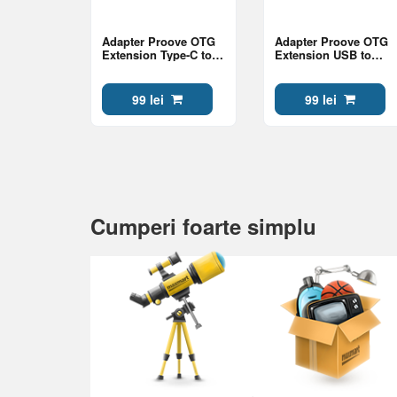
Adapter Proove OTG
Adapter Proove OTG
Extension Type-C to
Extension USB to
USB, Black
Type-C, Black
99 lei
99 lei
Cumperi foarte simplu