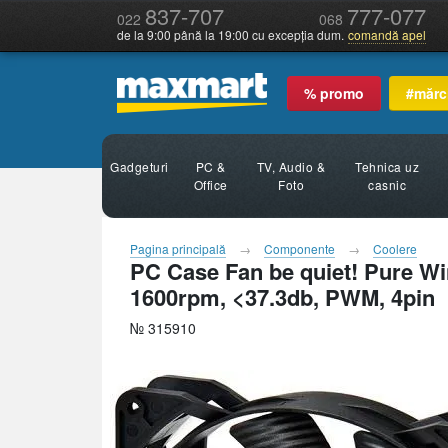
837-707
777-077
022
068
de la 9:00 până la 19:00 cu excepția dum.
comandă apel
% promo
#mărc
Gadgeturi
PC &
TV, Audio &
Tehnica uz
Office
Foto
casnic
Pagina principală
Componente
Coolere
PC Case Fan be quiet! Pure W
1600rpm, <37.3db, PWM, 4pin
№ 315910