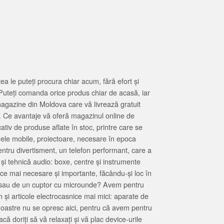
 le puteți procura chiar acum, fără efort și
Puteți comanda orice produs chiar de acasă, iar
magazine din Moldova care vă livrează gratuit
. Ce avantaje vă oferă magazinul online de
tiv de produse aflate în stoc, printre care se
oanele mobile, proiectoare, necesare în epoca
entru divertisment, un telefon performant, care a
 și tehnică audio: boxe, centre și instrumente
 ce mai necesare și importante, făcându-și loc în
at sau de un cuptor cu microunde? Avem pentru
 și articole electrocasnice mai mici: aparate de
e noastre nu se opresc aici, pentru că avem pentru
ă doriți să vă relaxați și vă plac device-urile