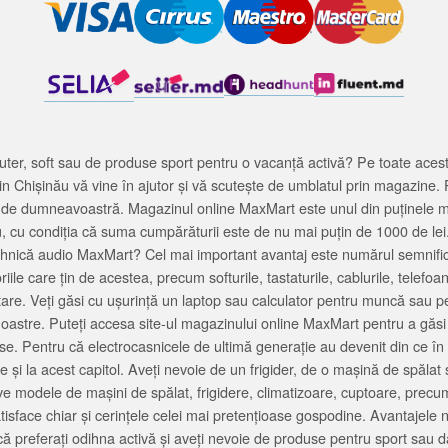
ter, soft sau de produse sport pentru o vacanță activă? Pe toate acestea
 Chișinău vă vine în ajutor și vă scutește de umblatul prin magazine. 
cată de dumneavoastră. Magazinul online MaxMart este unul din puținele 
u, cu condiția că suma cumpărăturii este de nu mai puțin de 1000 de lei
tehnică audio MaxMart? Cel mai important avantaj este numărul semnifica
ile care țin de acestea, precum softurile, tastaturile, cablurile, telef
tare. Veți găsi cu ușurință un laptop sau calculator pentru muncă sau p
noastre. Puteți accesa site-ul magazinului online MaxMart pentru a găsi
ase. Pentru că electrocasnicele de ultimă generație au devenit din ce în
și la acest capitol. Aveți nevoie de un frigider, de o mașină de spăl
e modele de mașini de spălat, frigidere, climatizoare, cuptoare, precum
satisface chiar și cerințele celei mai pretențioase gospodine. Avantajel
că preferați odihna activă și aveți nevoie de produse pentru sport sau dac