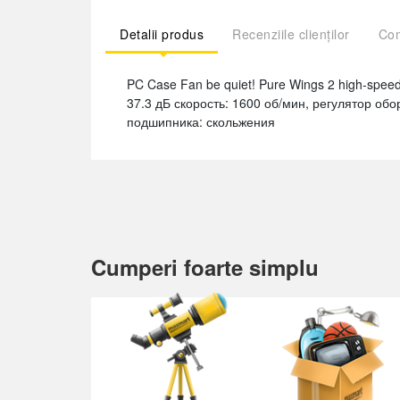
Detalii produs
Recenziile clienților
Com
PC Case Fan be quiet! Pure Wings 2 high-spe
37.3 дБ скорость: 1600 об/мин, регулятор об
подшипника: скольжения
Cumperi foarte simplu