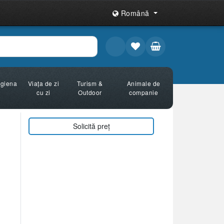
Română
Igiena
Viața de zi
Turism &
Animale de
cu zi
Outdoor
companie
Solicită preț