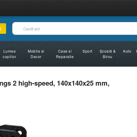
i
Lumea
Mobila si
Casa si
Sport
Şcoală &
Auto
copiilor
Decor
Reparatie
Birou
ings 2 high-speed, 140x140x25 mm,