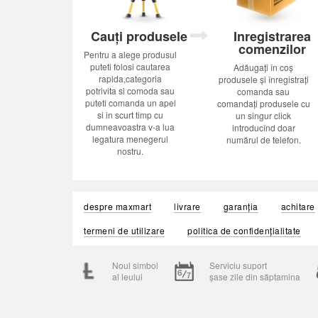
Cauți produsele
Inregistrarea
comenzilor
Pentru a alege produsul
puteti folosi cautarea
Adăugați în coș
rapida,categoria
produsele și înregistrați
potrivita si comoda sau
comanda sau
puteti comanda un apel
comandați produsele cu
si in scurt timp cu
un singur click
dumneavoastra v-a lua
introducînd doar
legatura menegerul
numărul de telefon.
nostru.
despre maxmart
livrare
garanția
achitare
termeni de utilizare
politica de confidențialitate
Noul simbol
Serviciu suport
al leului
șase zile din săptamina