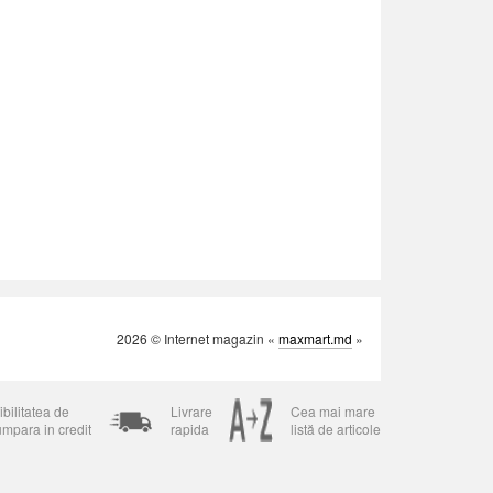
2026 © Internet magazin «
maxmart.md
»
bilitatea de
Livrare
Cea mai mare
umpara in credit
rapida
listă de articole