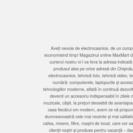
Aveți nevoie de electrocasnice, de un compu
economisind timp! Magazinul online MaxMart din
curierul nostru vi-l va livra la adresa indi
produsul ales pe orice adresă din Chișină
electrocasnice, tehnică foto, tehnică video, 
numără: computerele, laptopurile și accesori
tehnologiilor moderne, aflată în continuă dezvol
devenit un accesoriu indispensabil în zilele 
muzicale, căști, la prețuri deosebit de avantajo
casa fiecărui om modern, avem ce vă propune 
dumneavoastră cele mai recente și mai calitativ
cafea, mixere, filtre, mașini de tocat, care vor 
clienții noștri și produse pentru vacanță – da