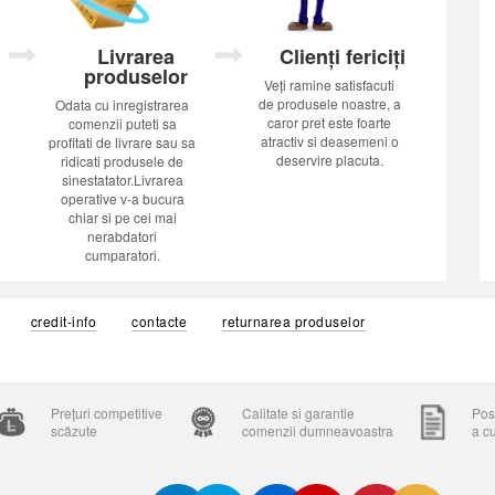
Livrarea
Clienți fericiți
produselor
Veți ramine satisfacuti
de produsele noastre, a
Odata cu inregistrarea
caror pret este foarte
comenzii puteti sa
atractiv si deasemeni o
profitati de livrare sau sa
deservire placuta.
ridicati produsele de
sinestatator.Livrarea
operative v-a bucura
chiar si pe cei mai
nerabdatori
cumparatori.
credit-info
contacte
returnarea produselor
Prețuri competitive
Calitate si garantie
Posi
scăzute
comenzii dumneavoastra
a c