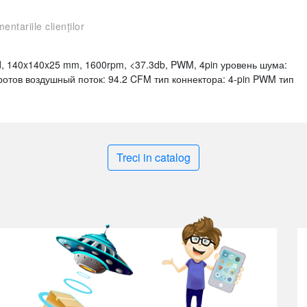
entariile clienților
ed, 140x140x25 mm, 1600rpm, <37.3db, PWM, 4pin уровень шума:
оротов воздушный поток: 94.2 CFM тип коннектора: 4-pin PWM тип
Treci in catalog