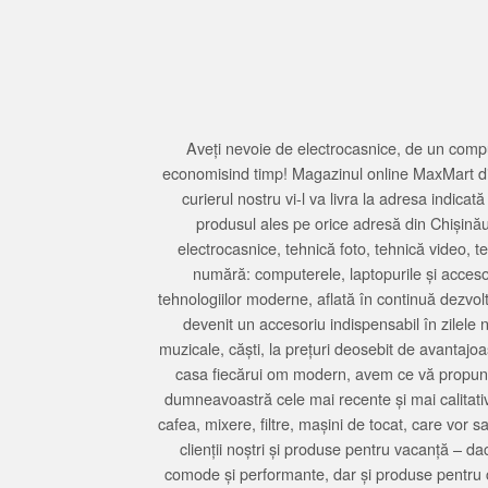
Aveți nevoie de electrocasnice, de un compu
economisind timp! Magazinul online MaxMart din
curierul nostru vi-l va livra la adresa indi
produsul ales pe orice adresă din Chișină
electrocasnice, tehnică foto, tehnică video, 
numără: computerele, laptopurile și accesori
tehnologiilor moderne, aflată în continuă dezvol
devenit un accesoriu indispensabil în zilele 
muzicale, căști, la prețuri deosebit de avantajo
casa fiecărui om modern, avem ce vă propune 
dumneavoastră cele mai recente și mai calitativ
cafea, mixere, filtre, mașini de tocat, care vor 
clienții noștri și produse pentru vacanță – da
comode și performante, dar și produse pentru 