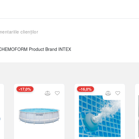
entariile clienților
la CHEMOFORM Product Brand INTEX
-17,0%
-16,0%