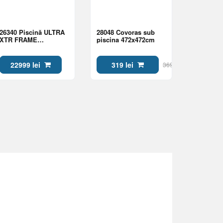
26340 Piscină ULTRA
28048 Covoras sub
XTR FRAME
piscina 472x472cm
732х132cm, 47241L,
cadru metalic
22999 lei
319 lei
369 lei