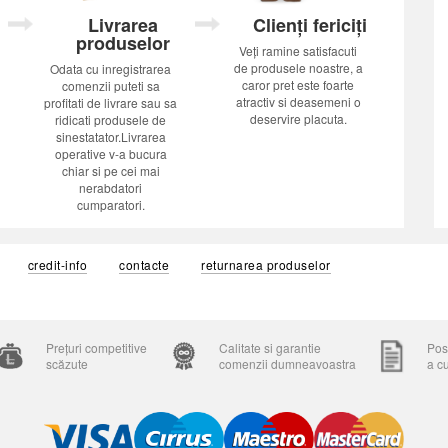
Livrarea
Clienți fericiți
produselor
Veți ramine satisfacuti
de produsele noastre, a
Odata cu inregistrarea
caror pret este foarte
comenzii puteti sa
atractiv si deasemeni o
profitati de livrare sau sa
deservire placuta.
ridicati produsele de
sinestatator.Livrarea
operative v-a bucura
chiar si pe cei mai
nerabdatori
cumparatori.
credit-info
contacte
returnarea produselor
Prețuri competitive
Calitate si garantie
Posi
scăzute
comenzii dumneavoastra
a c