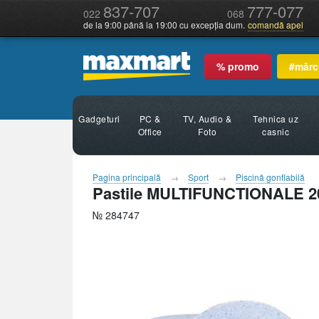
837-707
777-077
022
068
de la 9:00 până la 19:00 cu excepția dum.
comandă apel
% promo
#mărc
Gadgeturi
PC &
TV, Audio &
Tehnica uz
Office
Foto
casnic
Pagina principală
Sport
Piscină gonflabilă
Pastile MULTIFUNCTIONALE 20
№ 284747