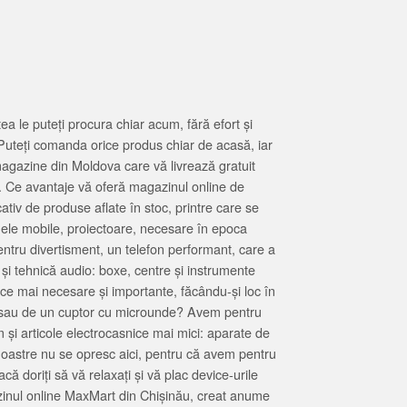
 le puteți procura chiar acum, fără efort și
Puteți comanda orice produs chiar de acasă, iar
magazine din Moldova care vă livrează gratuit
. Ce avantaje vă oferă magazinul online de
tiv de produse aflate în stoc, printre care se
oanele mobile, proiectoare, necesare în epoca
entru divertisment, un telefon performant, care a
 și tehnică audio: boxe, centre și instrumente
 ce mai necesare și importante, făcându-și loc în
at sau de un cuptor cu microunde? Avem pentru
 și articole electrocasnice mai mici: aparate de
e noastre nu se opresc aici, pentru că avem pentru
ă doriți să vă relaxați și vă plac device-urile
zinul online MaxMart din Chișinău, creat anume