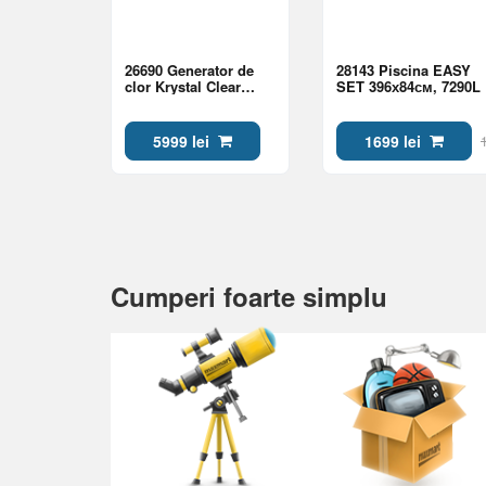
26690 Generator de
28143 Piscina EASY
clor Krystal Clear
SET 396х84см, 7290L
QS1600 Intex pu
piscine pina la 68000L
cu wifi
5999 lei
1699 lei
Cumperi foarte simplu