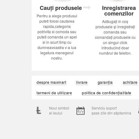
Cauți produsele
Inregistrarea
comenzilor
Pentru a alege produsul
puteti folosi cautarea
Adăugați în coș
rapida,categoria
produsele și înregistrați
potrivita si comoda sau
comanda sau
puteti comanda un apel
comandați produsele cu
si in scurt timp cu
un singur click
dumneavoastra v-a lua
introducînd doar
legatura menegerul
numărul de telefon.
nostru.
despre maxmart
livrare
garanția
achitare
termeni de utilizare
politica de confidențialitate
Noul simbol
Serviciu suport
al leului
șase zile din săptamina