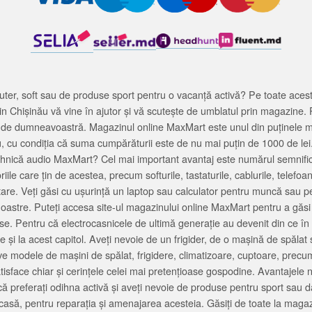
ter, soft sau de produse sport pentru o vacanță activă? Pe toate acestea
 Chișinău vă vine în ajutor și vă scutește de umblatul prin magazine. 
cată de dumneavoastră. Magazinul online MaxMart este unul din puținele 
u, cu condiția că suma cumpărăturii este de nu mai puțin de 1000 de lei
tehnică audio MaxMart? Cel mai important avantaj este numărul semnifica
ile care țin de acestea, precum softurile, tastaturile, cablurile, telef
tare. Veți găsi cu ușurință un laptop sau calculator pentru muncă sau p
noastre. Puteți accesa site-ul magazinului online MaxMart pentru a găsi
ase. Pentru că electrocasnicele de ultimă generație au devenit din ce în
și la acest capitol. Aveți nevoie de un frigider, de o mașină de spăl
e modele de mașini de spălat, frigidere, climatizoare, cuptoare, precum
satisface chiar și cerințele celei mai pretențioase gospodine. Avantajel
că preferați odihna activă și aveți nevoie de produse pentru sport sau dac
casă, pentru reparația și amenajarea acesteia. Găsiți de toate la maga