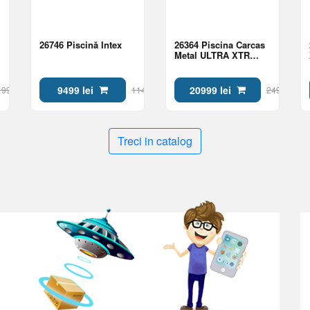
26746 Piscină Intex
26364 Piscina Carcas
Metal ULTRA XTR
FRAME
732х366х132см,
31805L
9499 lei
20999 lei
1999 lei
11499 lei
24999 lei
Treci in catalog