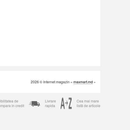
2026 © Internet magazin «
maxmart.md
»
bilitatea de
Livrare
Cea mai mare
umpara in credit
rapida
listă de articole