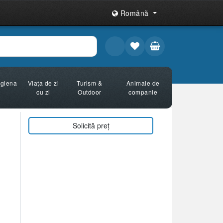
Română
Igiena
Viața de zi
Turism &
Animale de
cu zi
Outdoor
companie
Solicită preț