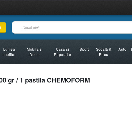
i
Lumea
Mobila si
Casa si
Sport
Şcoală &
Auto
copiilor
Decor
Reparatie
Birou
0 gr / 1 pastila CHEMOFORM