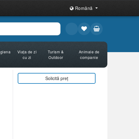
Română
Igiena
Viața de zi
Turism &
Animale de
cu zi
Outdoor
companie
Solicită preț