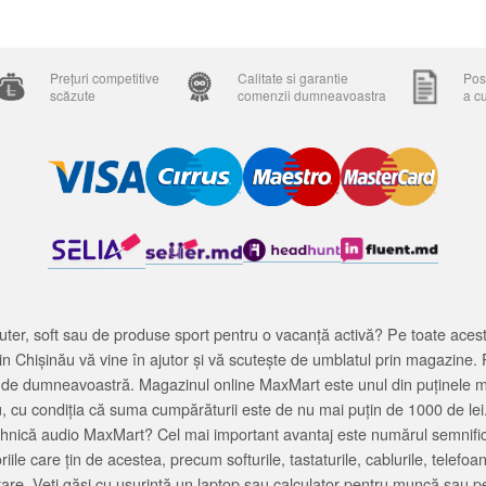
Prețuri competitive
Calitate si garantie
Posi
scăzute
comenzii dumneavoastra
a c
ter, soft sau de produse sport pentru o vacanță activă? Pe toate acestea
 Chișinău vă vine în ajutor și vă scutește de umblatul prin magazine. 
cată de dumneavoastră. Magazinul online MaxMart este unul din puținele 
u, cu condiția că suma cumpărăturii este de nu mai puțin de 1000 de lei
tehnică audio MaxMart? Cel mai important avantaj este numărul semnifica
ile care țin de acestea, precum softurile, tastaturile, cablurile, telef
tare. Veți găsi cu ușurință un laptop sau calculator pentru muncă sau p