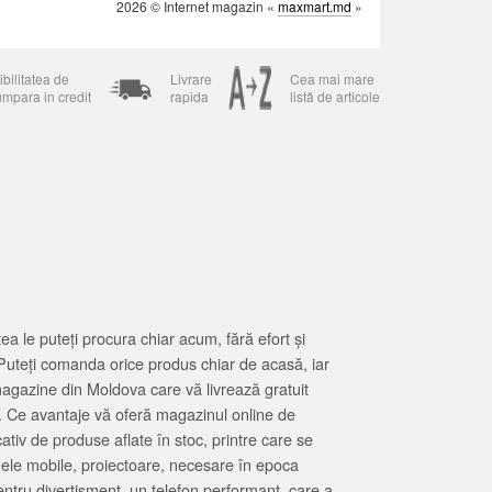
2026 © Internet magazin «
maxmart.md
»
bilitatea de
Livrare
Cea mai mare
umpara in credit
rapida
listă de articole
 le puteți procura chiar acum, fără efort și
Puteți comanda orice produs chiar de acasă, iar
magazine din Moldova care vă livrează gratuit
. Ce avantaje vă oferă magazinul online de
tiv de produse aflate în stoc, printre care se
oanele mobile, proiectoare, necesare în epoca
entru divertisment, un telefon performant, care a