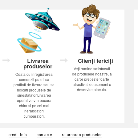
Livrarea
Clienți fericiți
produselor
Veți ramine satisfacuti
de produsele noastre, a
Odata cu inregistrarea
caror pret este foarte
comenzii puteti sa
atractiv si deasemeni o
profitati de livrare sau sa
deservire placuta.
ridicati produsele de
sinestatator.Livrarea
operative v-a bucura
chiar si pe cei mai
nerabdatori
cumparatori.
credit-info
contacte
returnarea produselor