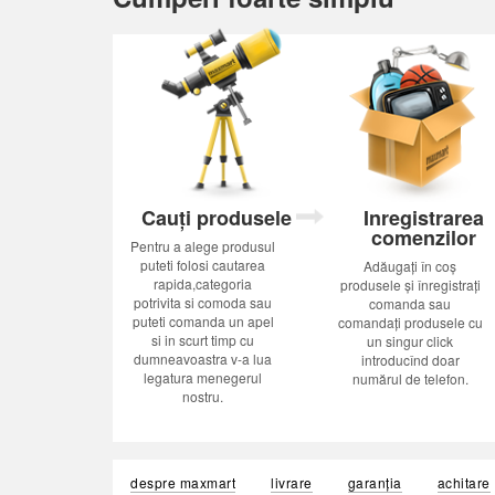
Cauți produsele
Inregistrarea
comenzilor
Pentru a alege produsul
puteti folosi cautarea
Adăugați în coș
rapida,categoria
produsele și înregistrați
potrivita si comoda sau
comanda sau
puteti comanda un apel
comandați produsele cu
si in scurt timp cu
un singur click
dumneavoastra v-a lua
introducînd doar
legatura menegerul
numărul de telefon.
nostru.
despre maxmart
livrare
garanția
achitare