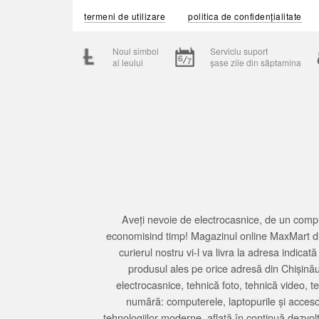
termeni de utilizare
politica de confidențialitate
Noul simbol
Serviciu suport
al leului
șase zile din săptamina
Aveți nevoie de electrocasnice, de un compu
economisind timp! Magazinul online MaxMart din
curierul nostru vi-l va livra la adresa indi
produsul ales pe orice adresă din Chișină
electrocasnice, tehnică foto, tehnică video, 
numără: computerele, laptopurile și accesori
tehnologiilor moderne, aflată în continuă dezvol