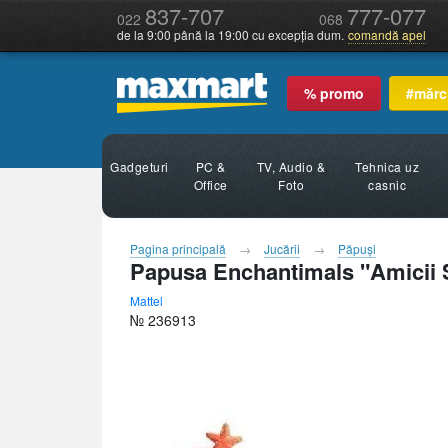
837-707
777-077
022
068
de la 9:00 până la 19:00 cu excepția dum.
comandă apel
% promo
#mărc
Gadgeturi
PC &
TV, Audio &
Tehnica uz
Office
Foto
casnic
Pagina principală
Jucării
Păpuşi
Papusa Enchantimals "Amicii S
Mattel
№ 236913