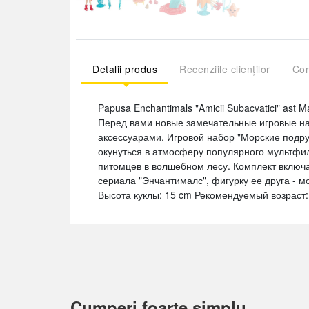
Detalii produs
Recenziile clienților
Com
Papusa Enchantimals "Amicii Subacvatici" ast 
Перед вами новые замечательные игровые на
аксессуарами. Игровой набор "Морские подруж
окунуться в атмосферу популярного мультфил
питомцев в волшебном лесу. Комплект включа
сериала "Энчантималс", фигурку ее друга - м
Высота куклы: 15 cm Рекомендуемый возраст: 
Cumperi foarte simplu