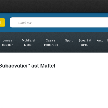
i
Lumea
Mobila si
Casa si
Sport
Şcoală &
Auto
copiilor
Decor
Reparatie
Birou
ubacvatici" ast Mattel