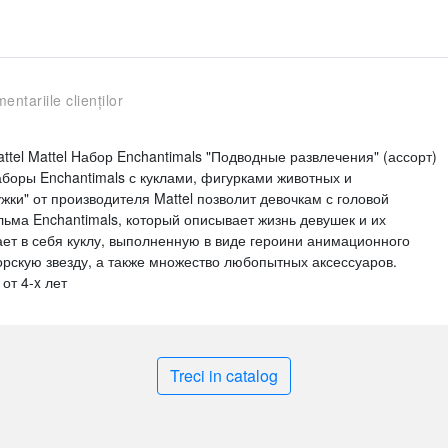
entariile clienților
Mattel Mattel Hабор Enchantimals "Подводные развлечения" (ассорт)
боры Enchantimals с куклами, фигурками животных и
ки" от производителя Mattel позволит девочкам с головой
ьма Enchantimals, который описывает жизнь девушек и их
ет в себя куклу, выполненную в виде героини анимационного
орскую звезду, а также множество любопытных аксессуаров.
от 4-x лет
Treci in catalog