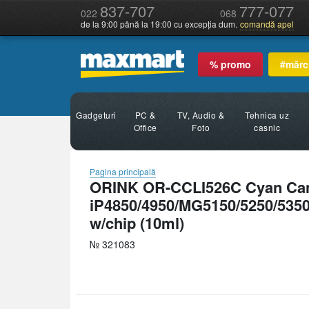
837-707
777-077
022
068
de la 9:00 până la 19:00 cu excepția dum.
comandă apel
% promo
#mărc
Gadgeturi
PC &
TV, Audio &
Tehnica uz
Office
Foto
casnic
Pagina principală
ORINK OR-CCLI526C Cyan Ca
iP4850/4950/MG5150/5250/5350
w/chip (10ml)
№ 321083