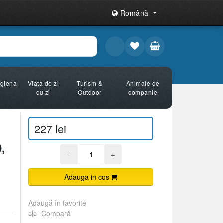
Română
Igiena
Viața de zi
Turism &
Animale de
cu zi
Outdoor
companie
227 lei
,
-
+
Adauga in cos
Adaugă în favorite
Compară