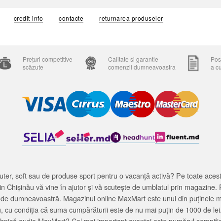
credit-info
contacte
returnarea produselor
Prețuri competitive
Calitate si garantie
Posi
scăzute
comenzii dumneavoastra
a c
ter, soft sau de produse sport pentru o vacanță activă? Pe toate acestea
 Chișinău vă vine în ajutor și vă scutește de umblatul prin magazine. 
cată de dumneavoastră. Magazinul online MaxMart este unul din puținele 
u, cu condiția că suma cumpărăturii este de nu mai puțin de 1000 de lei
tehnică audio MaxMart? Cel mai important avantaj este numărul semnifica