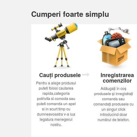
Cumperi foarte simplu
Cauți produsele
Inregistrarea
comenzilor
Pentru a alege produsul
puteti folosi cautarea
Adăugați în coș
rapida,categoria
produsele și înregistrați
potrivita si comoda sau
comanda sau
puteti comanda un apel
comandați produsele cu
si in scurt timp cu
un singur click
dumneavoastra v-a lua
introducînd doar
legatura menegerul
numărul de telefon.
nostru.