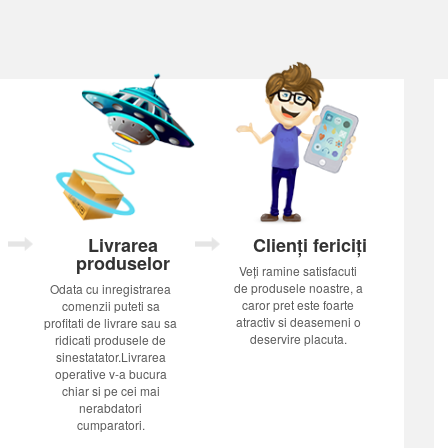
Livrarea
Clienți fericiți
produselor
Veți ramine satisfacuti
de produsele noastre, a
Odata cu inregistrarea
caror pret este foarte
comenzii puteti sa
atractiv si deasemeni o
profitati de livrare sau sa
deservire placuta.
ridicati produsele de
sinestatator.Livrarea
operative v-a bucura
chiar si pe cei mai
nerabdatori
cumparatori.