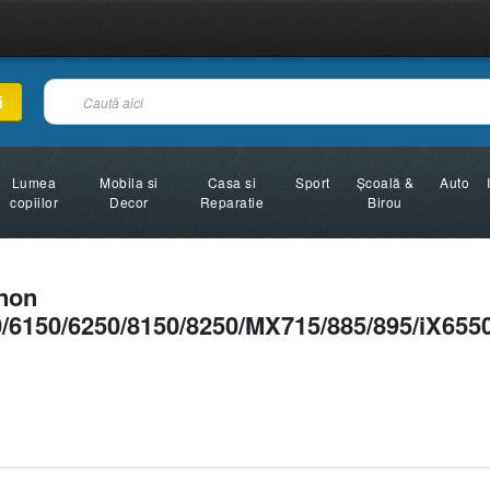
i
Lumea
Mobila si
Casa si
Sport
Şcoală &
Auto
copiilor
Decor
Reparatie
Birou
non
/6150/6250/8150/8250/MX715/885/895/iX6550