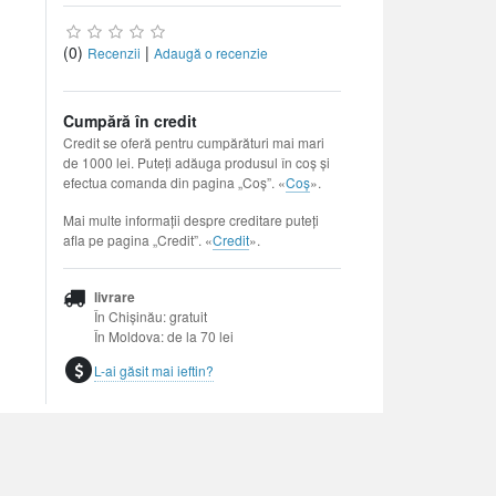
(0)
|
Recenzii
Adaugă o recenzie
Cumpără în credit
Credit se oferă pentru cumpărături mai mari
de 1000 lei. Puteți adăuga produsul în coș și
efectua comanda din pagina „Coș”. «
Coș
».
Mai multe informații despre creditare puteți
afla pe pagina „Credit”. «
Credit
».
livrare
În Chișinău: gratuit
În Moldova: de la 70 lei
L-ai găsit mai ieftin?