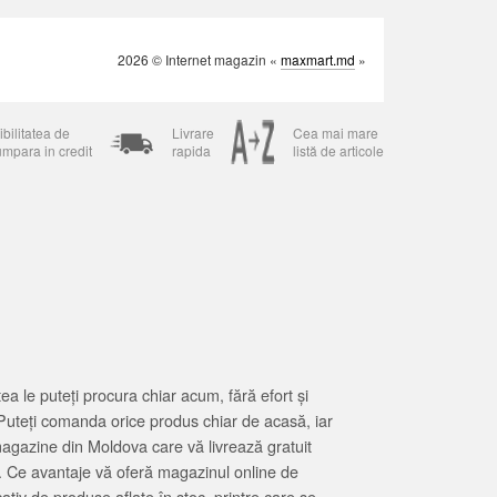
2026 © Internet magazin «
maxmart.md
»
bilitatea de
Livrare
Cea mai mare
umpara in credit
rapida
listă de articole
 le puteți procura chiar acum, fără efort și
Puteți comanda orice produs chiar de acasă, iar
magazine din Moldova care vă livrează gratuit
. Ce avantaje vă oferă magazinul online de
tiv de produse aflate în stoc, printre care se