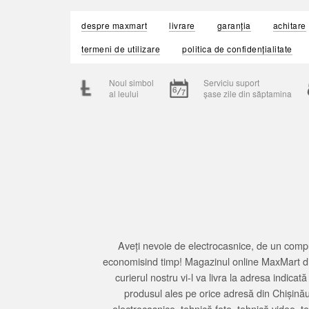
despre maxmart
livrare
garanția
achitare
termeni de utilizare
politica de confidențialitate
Noul simbol
Serviciu suport
al leului
șase zile din săptamina
Aveți nevoie de electrocasnice, de un compu
economisind timp! Magazinul online MaxMart din
curierul nostru vi-l va livra la adresa indi
produsul ales pe orice adresă din Chișină
electrocasnice, tehnică foto, tehnică video, 