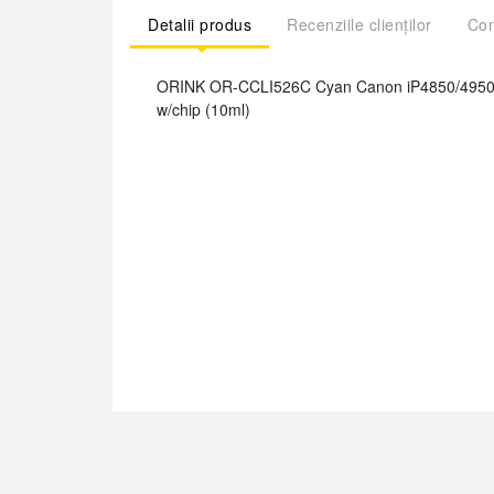
Detalii produs
Recenziile clienților
Com
ORINK OR-CCLI526C Cyan Canon iP4850/4950
w/chip (10ml)