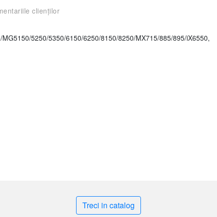
entariile clienților
/MG5150/5250/5350/6150/6250/8150/8250/MX715/885/895/iX6550,
Treci in catalog