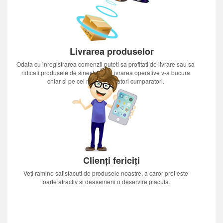
Livrarea produselor
Odata cu inregistrarea comenzii puteti sa profitati de livrare sau sa
ridicati produsele de sinestatator.Livrarea operative v-a bucura
chiar si pe cei mai nerabdatori cumparatori.
Clienți fericiți
Veți ramine satisfacuti de produsele noastre, a caror pret este
foarte atractiv si deasemeni o deservire placuta.