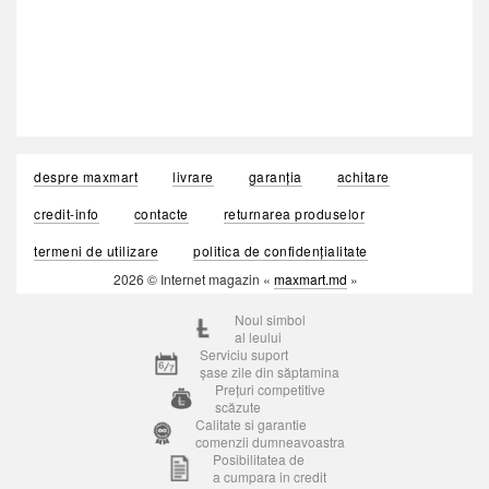
despre maxmart
livrare
garanția
achitare
credit-info
contacte
returnarea produselor
termeni de utilizare
politica de confidențialitate
2026 © Internet magazin «
maxmart.md
»
Noul simbol
al leului
Serviciu suport
șase zile din săptamina
Prețuri competitive
scăzute
Calitate si garantie
comenzii dumneavoastra
Posibilitatea de
a cumpara in credit