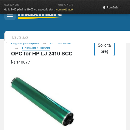
022
837-707
068
777-077
Română
de la 9:00 până la 19:00 cu excepția dum.
comandă apel
Pagina principală
Consumabile
Solicită
Drum-uri / Cilindri
preț
OPC for HP LJ 2410 SCC
№ 140877