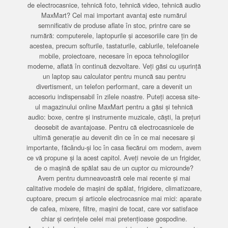
de electrocasnice, tehnică foto, tehnică video, tehnică audio
MaxMart? Cel mai important avantaj este numărul
semnificativ de produse aflate în stoc, printre care se
numără: computerele, laptopurile și accesoriile care țin de
acestea, precum softurile, tastaturile, cablurile, telefoanele
mobile, proiectoare, necesare în epoca tehnologiilor
moderne, aflată în continuă dezvoltare. Veți găsi cu ușurință
un laptop sau calculator pentru muncă sau pentru
divertisment, un telefon performant, care a devenit un
accesoriu indispensabil în zilele noastre. Puteți accesa site-
ul magazinului online MaxMart pentru a găsi și tehnică
audio: boxe, centre și instrumente muzicale, căști, la prețuri
deosebit de avantajoase. Pentru că electrocasnicele de
ultimă generație au devenit din ce în ce mai necesare și
importante, făcându-și loc în casa fiecărui om modern, avem
ce vă propune și la acest capitol. Aveți nevoie de un frigider,
de o mașină de spălat sau de un cuptor cu microunde?
Avem pentru dumneavoastră cele mai recente și mai
calitative modele de mașini de spălat, frigidere, climatizoare,
cuptoare, precum și articole electrocasnice mai mici: aparate
de cafea, mixere, filtre, mașini de tocat, care vor satisface
chiar și cerințele celei mai pretențioase gospodine.