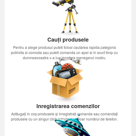
Cauți produsele
Pentru a alege produsul puteti folosi cautarea rapida,categoria
potrivita si comoda sau puteti comanda un apel si in scurt timp cu
dumneavoastra v-a lua legatura menegerul nostru.
Inregistrarea comenzilor
Adăugați în coș produsele și înregistrați comanda sau comandați
produsele cu un singur click introducînd doar numărul de telefon.