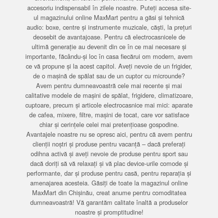
accesoriu indispensabil în zilele noastre. Puteți accesa site-
ul magazinului online MaxMart pentru a găsi și tehnică
audio: boxe, centre și instrumente muzicale, căști, la prețuri
deosebit de avantajoase. Pentru că electrocasnicele de
ultimă generație au devenit din ce în ce mai necesare și
importante, făcându-și loc în casa fiecărui om modern, avem
ce vă propune și la acest capitol. Aveți nevoie de un frigider,
de o mașină de spălat sau de un cuptor cu microunde?
Avem pentru dumneavoastră cele mai recente și mai
calitative modele de mașini de spălat, frigidere, climatizoare,
cuptoare, precum și articole electrocasnice mai mici: aparate
de cafea, mixere, filtre, mașini de tocat, care vor satisface
chiar și cerințele celei mai pretențioase gospodine.
Avantajele noastre nu se opresc aici, pentru că avem pentru
clienții noștri și produse pentru vacanță – dacă preferați
odihna activă și aveți nevoie de produse pentru sport sau
dacă doriți să vă relaxați și vă plac device-urile comode și
performante, dar și produse pentru casă, pentru reparația și
amenajarea acesteia. Găsiți de toate la magazinul online
MaxMart din Chișinău, creat anume pentru comoditatea
dumneavoastră! Vă garantăm calitate înaltă a produselor
noastre și promptitudine!