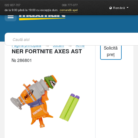
022
837-707
068
777-077
Română
de la 9:00 până la 19:00 cu excepția dum.
comandă apel
Pagina principală
Jucării
Arme
Solicită
NER FORTNITE AXES AST
preț
№ 286801