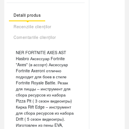
Detalii produs
Recenziile clienților
Comentariile clienților
NER FORTNITE AXES AST
Hasbro Аксессуар Fortnite
"Axes" (в ассорт) Аксессуар
Fortnite Axeroni отлично
подходит для боев в стиле
Fortnite Royale Battle. Резак
для пиццы – инструмент для
сбора ресурсов из набора
Pizza Pit ( 3 сезон видеоигры)
Кирка Rift Edge – инструмент
для сбора ресурсов из набора
Drift ( 5 сезон видеоигры).
Изготовлен из пены EVA,