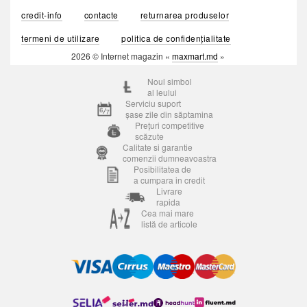
credit-info
contacte
returnarea produselor
termeni de utilizare
politica de confidențialitate
2026 © Internet magazin «
maxmart.md
»
Noul simbol
al leului
Serviciu suport
șase zile din săptamina
Prețuri competitive
scăzute
Calitate si garantie
comenzii dumneavoastra
Posibilitatea de
a cumpara in credit
Livrare
rapida
Cea mai mare
listă de articole