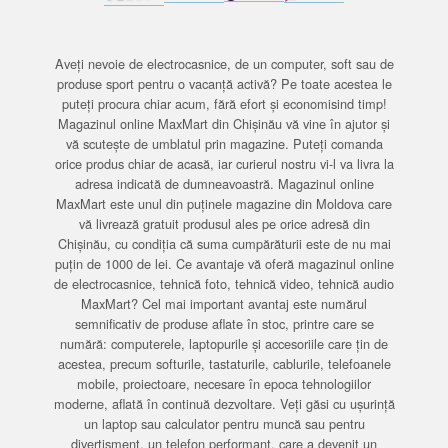
Aveți nevoie de electrocasnice, de un computer, soft sau de
produse sport pentru o vacanță activă? Pe toate acestea le
puteți procura chiar acum, fără efort și economisind timp!
Magazinul online MaxMart din Chișinău vă vine în ajutor și
vă scutește de umblatul prin magazine. Puteți comanda
orice produs chiar de acasă, iar curierul nostru vi-l va livra la
adresa indicată de dumneavoastră. Magazinul online
MaxMart este unul din puținele magazine din Moldova care
vă livrează gratuit produsul ales pe orice adresă din
Chișinău, cu condiția că suma cumpărăturii este de nu mai
puțin de 1000 de lei. Ce avantaje vă oferă magazinul online
de electrocasnice, tehnică foto, tehnică video, tehnică audio
MaxMart? Cel mai important avantaj este numărul
semnificativ de produse aflate în stoc, printre care se
numără: computerele, laptopurile și accesoriile care țin de
acestea, precum softurile, tastaturile, cablurile, telefoanele
mobile, proiectoare, necesare în epoca tehnologiilor
moderne, aflată în continuă dezvoltare. Veți găsi cu ușurință
un laptop sau calculator pentru muncă sau pentru
divertisment, un telefon performant, care a devenit un