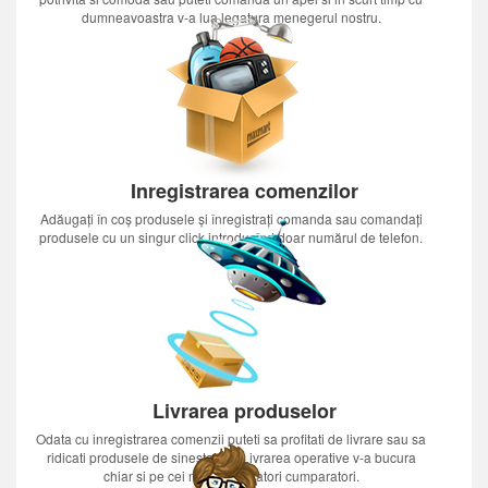
dumneavoastra v-a lua legatura menegerul nostru.
Inregistrarea comenzilor
Adăugați în coș produsele și înregistrați comanda sau comandați
produsele cu un singur click introducînd doar numărul de telefon.
Livrarea produselor
Odata cu inregistrarea comenzii puteti sa profitati de livrare sau sa
ridicati produsele de sinestatator.Livrarea operative v-a bucura
chiar si pe cei mai nerabdatori cumparatori.