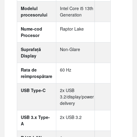
Modelul
Intel Core i5 13th
procesorului
Generation
Nume-cod
Raptor Lake
Procesor
Suprafață
Non-Glare
Display
Rata de
60 Hz
reîmprospătare
USB Type-C
2x USB
3.2/display/power
delivery
USB 3.x Type-
2x USB 3.2
A