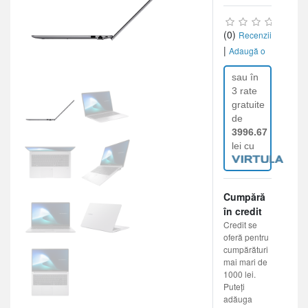
(0)
Recenzii
|
Adaugă o
recenzie
sau în
3 rate
gratuite
de
3996.67
lei cu
Cumpără
în credit
Credit se
oferă pentru
cumpărături
mai mari de
1000 lei.
Puteți
adăuga