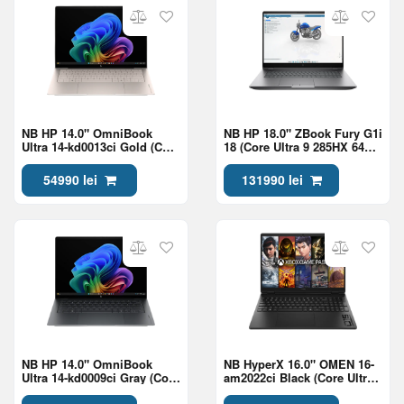
NB HP 14.0" OmniBook
NB HP 18.0" ZBook Fury G1i
Ultra 14-kd0013ci Gold (Core
18 (Core Ultra 9 285HX 64Gb
Ultra 7 356H 32Gb 1Tb Win
2Tb RTX Pro 2000 8Gb Win
11)
11)
54990 lei
131990 lei
NB HP 14.0" OmniBook
NB HyperX 16.0" OMEN 16-
Ultra 14-kd0009ci Gray (Core
am2022ci Black (Core Ultra
Ultra 7 356H 32Gb 1Tb Win
7 270HX Plus 24Gb 1Tb