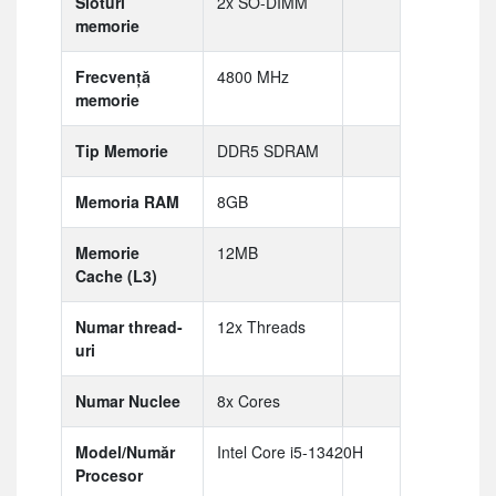
Sloturi
2x SO-DIMM
memorie
Frecvență
4800 MHz
memorie
Tip Memorie
DDR5 SDRAM
Memoria RAM
8GB
Memorie
12MB
Cache (L3)
Numar thread-
12x Threads
uri
Numar Nuclee
8x Cores
Model/Număr
Intel Core i5-13420H
Procesor