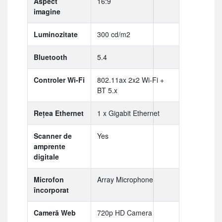
Aspect
16:9
imagine
Luminozitate
300 cd/m2
Bluetooth
5.4
Controler Wi-Fi
802.11ax 2x2 Wi-Fi +
BT 5.x
Rețea Ethernet
1 x Gigabit Ethernet
Scanner de
Yes
amprente
digitale
Microfon
Array Microphone
încorporat
Cameră Web
720p HD Camera