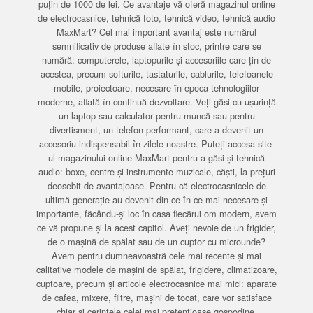
puțin de 1000 de lei. Ce avantaje vă oferă magazinul online
de electrocasnice, tehnică foto, tehnică video, tehnică audio
MaxMart? Cel mai important avantaj este numărul
semnificativ de produse aflate în stoc, printre care se
numără: computerele, laptopurile și accesoriile care țin de
acestea, precum softurile, tastaturile, cablurile, telefoanele
mobile, proiectoare, necesare în epoca tehnologiilor
moderne, aflată în continuă dezvoltare. Veți găsi cu ușurință
un laptop sau calculator pentru muncă sau pentru
divertisment, un telefon performant, care a devenit un
accesoriu indispensabil în zilele noastre. Puteți accesa site-
ul magazinului online MaxMart pentru a găsi și tehnică
audio: boxe, centre și instrumente muzicale, căști, la prețuri
deosebit de avantajoase. Pentru că electrocasnicele de
ultimă generație au devenit din ce în ce mai necesare și
importante, făcându-și loc în casa fiecărui om modern, avem
ce vă propune și la acest capitol. Aveți nevoie de un frigider,
de o mașină de spălat sau de un cuptor cu microunde?
Avem pentru dumneavoastră cele mai recente și mai
calitative modele de mașini de spălat, frigidere, climatizoare,
cuptoare, precum și articole electrocasnice mai mici: aparate
de cafea, mixere, filtre, mașini de tocat, care vor satisface
chiar și cerințele celei mai pretențioase gospodine.