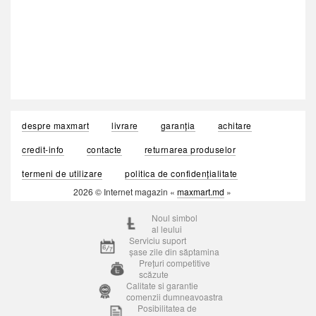
despre maxmart
livrare
garanția
achitare
credit-info
contacte
returnarea produselor
termeni de utilizare
politica de confidențialitate
2026 © Internet magazin «
maxmart.md
»
Noul simbol
al leului
Serviciu suport
șase zile din săptamina
Prețuri competitive
scăzute
Calitate si garantie
comenzii dumneavoastra
Posibilitatea de