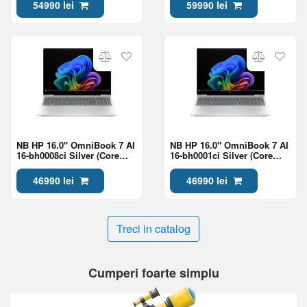
11)
5060 8Gb)
54990 lei
59990 lei
NB HP 16.0" OmniBook 7 AI
NB HP 16.0" OmniBook 7 AI
16-bh0008ci Silver (Core
16-bh0001ci Silver (Core
Ultra 7 356H 24Gb 1Tb Win
Ultra 7 356H 24Gb 1Tb Win
11)
11)
46990 lei
46990 lei
Treci in catalog
Cumperi foarte simplu