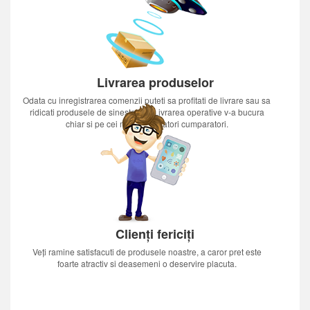
Livrarea produselor
Odata cu inregistrarea comenzii puteti sa profitati de livrare sau sa
ridicati produsele de sinestatator.Livrarea operative v-a bucura
chiar si pe cei mai nerabdatori cumparatori.
Clienți fericiți
Veți ramine satisfacuti de produsele noastre, a caror pret este
foarte atractiv si deasemeni o deservire placuta.