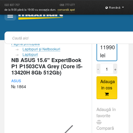
022
837-707
068
777-077
Română
de la 9:00 până la 19:00 cu excepția dum.
comandă apel
Pagina principală
11990
Laptopuri şi Netbookuri
lei
Laptopuri
NB ASUS 15.6" ExpertBook
P1 P1503CVA Grey (Core i5-
-
+
13420H 8Gb 512Gb)
ASUS
Adauga
№ 1864
in cos
Adaugă în
favorite
Compară