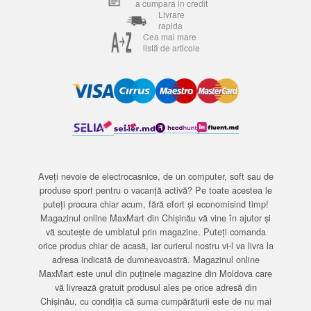
a cumpara in credit
Livrare
rapida
Cea mai mare
listă de articole
Aveți nevoie de electrocasnice, de un computer, soft sau de
produse sport pentru o vacanță activă? Pe toate acestea le
puteți procura chiar acum, fără efort și economisind timp!
Magazinul online MaxMart din Chișinău vă vine în ajutor și
vă scutește de umblatul prin magazine. Puteți comanda
orice produs chiar de acasă, iar curierul nostru vi-l va livra la
adresa indicată de dumneavoastră. Magazinul online
MaxMart este unul din puținele magazine din Moldova care
vă livrează gratuit produsul ales pe orice adresă din
Chișinău, cu condiția că suma cumpărăturii este de nu mai