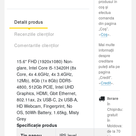
produsul în
coș și
efectua
comanda
Detalii produs
din pagina
„Coș”.
Recenziile clienților
«
Coș
».
Mai multe
Comentariile clienților
informații
despre
15.6" FHD (1920x1080) Non-
creditare
puteți afla pe
glare, Intel Core i5-13420H (8x
pagina
Core, 4x 4.6GHz, 4x 3.4GHz,
„Credit”.
12Mb), 8Gb (1x 8Gb) DDR5-
«
Credit
».
4800, 512Gb PCIE, Intel UHD
Graphics, HDMI, Gbit Ethernet,
livrare
802.11ax, 2x USB-C, 2x USB-A,
În
HD Webcam, Fingerprint, No
Chișinău:
OS, 50Wh Battery, 1.65kg, Misty
gratuit
Grey
În
Specificație produs
Moldova:
de la 70
Tip panou
IPS-level