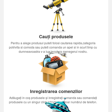
Cauți produsele
Pentru a alege produsul puteti folosi cautarea rapida,categoria
potrivita si comoda sau puteti comanda un apel si in scurt timp cu
dumneavoastra v-a lua legatura menegerul nostru.
Inregistrarea comenzilor
Adăugați în coș produsele și înregistrați comanda sau comandați
produsele cu un singur click introducînd doar numărul de telefon.